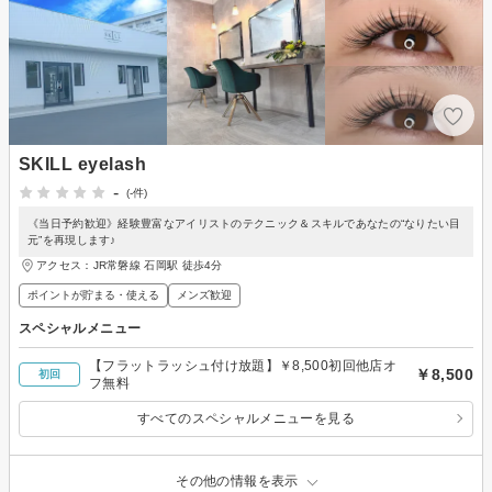
SKILL eyelash
-
(-件)
《当日予約歓迎》経験豊富なアイリストのテクニック＆スキルであなたの“なりたい目
元”を再現します♪
アクセス：JR常磐線 石岡駅 徒歩4分
ポイントが貯まる・使える
メンズ歓迎
スペシャルメニュー
【フラットラッシュ付け放題】￥8,500初回他店オ
￥8,500
初回
フ無料
すべてのスペシャルメニューを見る
その他の情報を表示