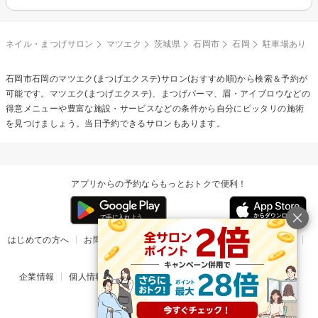
ネイル・まつげサロン
マツエク
茨城県
石岡市
石岡
駐車場あり
石岡市石岡の
マツエク(まつげエクステ)
サロン(おすすめ順)から検索＆予約が
可能です。マツエク(まつげエクステ)、まつげパーマ、眉・アイブロウなどの
得意メニューや豊富な施設・サービスなどの条件から自分にピッタリの施術
を見つけましょう。当日予約できるサロンもあります。
アプリからの予約ならもっとおトクで便利！
はじめての方へ
お問い合わせ
ヘルプ
リリース情報
利用規約
掲載ご希望のサロン様
企業情報
個人情報保護方針
楽天のサービス一覧
アプリ一覧
© Rakuten Group, Inc.