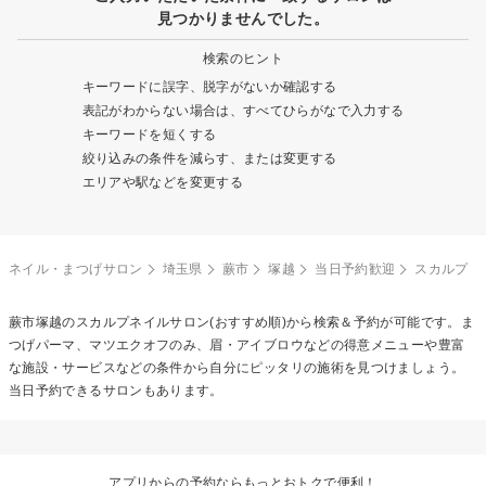
見つかりませんでした。
検索のヒント
キーワードに誤字、脱字がないか確認する
表記がわからない場合は、すべてひらがなで入力する
キーワードを短くする
絞り込みの条件を減らす、または変更する
エリアや駅などを変更する
ネイル・まつげサロン
埼玉県
蕨市
塚越
当日予約歓迎
スカルプ
蕨市塚越の
スカルプネイル
サロン(おすすめ順)から検索＆予約が可能です。ま
つげパーマ、マツエクオフのみ、眉・アイブロウなどの得意メニューや豊富
な施設・サービスなどの条件から自分にピッタリの施術を見つけましょう。
当日予約できるサロンもあります。
アプリからの予約ならもっとおトクで便利！