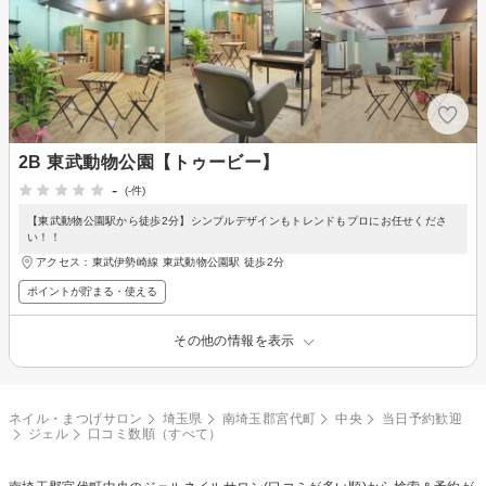
2B 東武動物公園【トゥービー】
-
(-件)
【東武動物公園駅から徒歩2分】シンプルデザインもトレンドもプロにお任せくださ
い！！
アクセス：東武伊勢崎線 東武動物公園駅 徒歩2分
ポイントが貯まる・使える
その他の情報を表示
ネイル・まつげサロン
埼玉県
南埼玉郡宮代町
中央
当日予約歓迎
ジェル
口コミ数順（すべて）