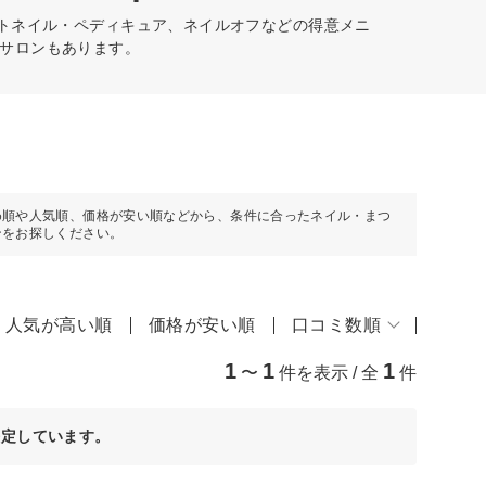
ットネイル・ペディキュア、ネイルオフなどの得意メニ
サロンもあります。
め順や人気順、価格が安い順などから、条件に合ったネイル・まつ
ンをお探しください。
人気が高い順
価格が安い順
口コミ数順
1
1
1
〜
件を表示 / 全
件
決定しています。