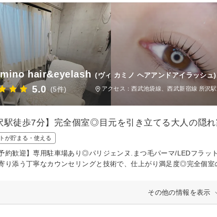
amino hair&eyelash
(ヴィ カミノ ヘアアンドアイラッシュ)
5.0
(5件)
アクセス：西武池袋線、西武新宿線 所沢駅
沢駅徒歩7分】完全個室◎目元を引き立てる大人の隠れ
トが貯まる・使える
予約歓迎】専用駐車場あり◎パリジェンヌ.まつ毛パーマ/LEDフラッ
寄り添う丁寧なカウンセリングと技術で、仕上がり満足度◎完全個室
その他の情報を表示