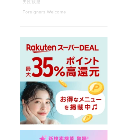
男性歓迎
Foreigners Welcome