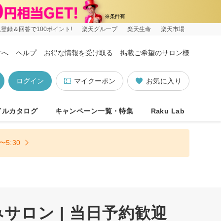
登録＆回答で100ポイント!
楽天グループ
楽天生命
楽天市場
方へ
ヘルプ
お得な情報を受け取る
掲載ご希望のサロン様
ログイン
マイクーポン
お気に入り
イルカタログ
キャンペーン一覧・特集
Raku Lab
5:30
ロン | 当日予約歓迎