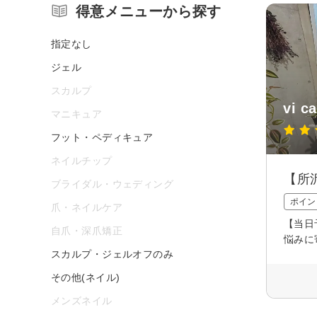
得意メニューから探す
指定なし
ジェル
スカルプ
vi c
マニキュア
フット・ペディキュア
ネイルチップ
【所
ブライダル・ウェディング
ポイン
爪・ネイルケア
【当日
自爪・深爪矯正
悩みに
スカルプ・ジェルオフのみ
その他(ネイル)
メンズネイル