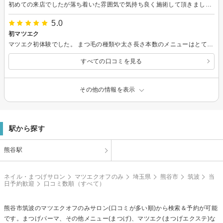
初めての来店でしたが落ち着いた雰囲気で気持ち良く施術して頂きました。
5.0
初マツエク
マツエク初体験でした。 まつ毛の種類や太さ長さ本数のメニューはとても豊富です。 迷っていると人気のあるメニューを教えてくれたので安心できます。 施術はとても丁寧で室内の雰囲気はとても快適です。 仕上がりは想像通り満足で感動しました。 ぜひまたリピートしたいと思います！
すべての口コミを見る
その他の情報を表示
駅から探す
熊谷駅
ネイル・まつげサロン
マツエクオフのみ
埼玉県
熊谷市
筑波
当
日予約歓迎
口コミ数順（すべて）
熊谷市筑波の
マツエクオフのみ
サロン(口コミが多い順)から検索＆予約が可能
です。まつげパーマ、その他メニュー(まつげ)、マツエク(まつげエクステ)な