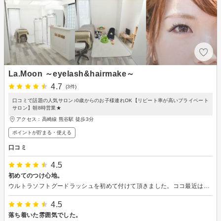
La.Moon ～eyelash&hairmake～
4.7
(3件)
口コミで話題の人気サロン♪0歳からのお子様連れOK【リピート率が高いプライベート
サロン】朝8時営業★
アクセス：高崎線 熊谷駅 徒歩3分
ポイントが貯まる・使える
口コミ
4.5
初めてのつけ心地。
ウルトラソフトグードラッシュを初めて付けて頂きました。ココ最近は他店でフラットラッシュを付けていましたが、更に軽いという説明を受け、施術。確かに付けてないかのような軽さで感激です。 店内はお子様連れも大歓迎とお話し頂き、旦那さんの予定を気にせず来れそうです。また、施術の説明も丁寧にしていただき、安心して受けることができました。そして、本数に対して仕事が早い！ 予約を他のサイトから…と言われてしまったので楽天経済圏の私はもう行けないかもですが良かったです。
4.5
落ち着いた雰囲気でした。