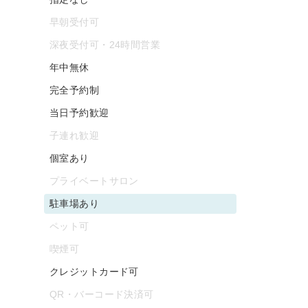
早朝受付可
深夜受付可・24時間営業
年中無休
完全予約制
当日予約歓迎
子連れ歓迎
個室あり
プライベートサロン
駐車場あり
ペット可
喫煙可
クレジットカード可
QR・バーコード決済可