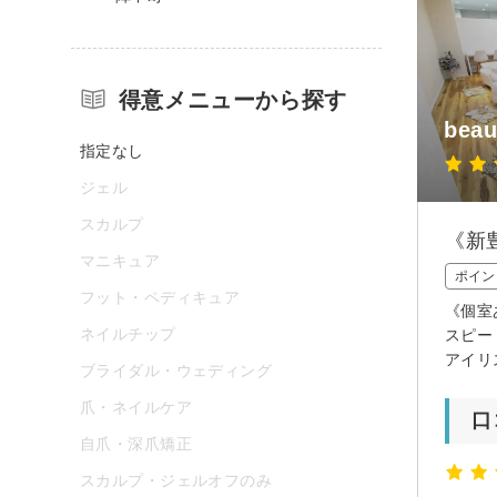
得意メニューから探す
beau
指定なし
ジェル
スカルプ
《新
マニキュア
ポイン
フット・ペディキュア
《個室
ネイルチップ
スピー
アイリ
ブライダル・ウェディング
爪・ネイルケア
口
自爪・深爪矯正
スカルプ・ジェルオフのみ