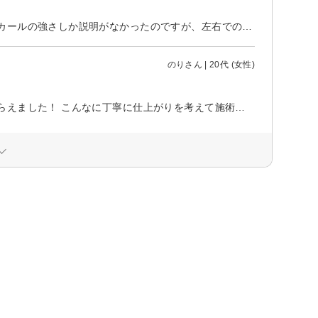
丁寧なカウンセリングで自分にあうカールにしていただけました。他店ではカールの強さしか説明がなかったのですが、左右での毛の状態にあわせてバランスがとれるようにしてくれてとても良かったです。また利用したいです。
のりさん | 20代 (女性)
目の形やまつげの生えかた、好みのデザインを考慮してカールを工夫してもらえました！ こんなに丁寧に仕上がりを考えて施術してもらえたのは初めてだったのでとても嬉しかったです。 実際の仕上がりもとてもよかったです！