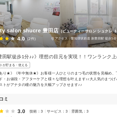
ty salon shucre 豊田店
(ビューティーサロン シュクレ 
4.0
(2件)
アクセス：愛知環状鉄道 新豊田駅 徒歩1分
豊田駅徒歩1分♪♪》理想の目元を実現！！ワンランク
トが貯まる・使える
あり★》《年中無休★》お客様一人ひとりのまつ毛の状態を見極め、
ド・お値段・アフターケアと様々な理想を叶えます♪♪大人気のまつ
ストがアナタの瞳の魅力を大幅アップさせます♪♪
コミ
3.0
技術：3
サービス：3
雰囲気：3