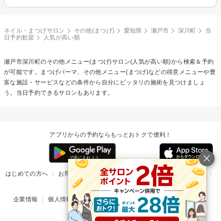
ネイル・まつげサロン
その他(まつげ)
愛知県
瀬戸市
深川町
当
日予約歓迎
人気が高い順
瀬戸市深川町の
その他メニュー(まつげ)
サロン(人気が高い順)から検索＆予約
が可能です。まつげパーマ、その他メニュー(まつげ)などの得意メニューや豊
富な施設・サービスなどの条件から自分にピッタリの施術を見つけましょ
う。当日予約できるサロンもあります。
アプリからの予約ならもっとおトクで便利！
はじめての方へ
お問い合わせ
ヘルプ
リリース情報
利用規約
掲載ご希望のサロン様
企業情報
個人情報保護方針
楽天のサービス一覧
アプリ一覧
© Rakuten Group, Inc.