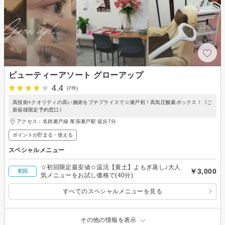
ビューティーアソート グローアップ
4.4
(7件)
高技術×クオリティの高い施術をプチプライスで☆瀬戸初！高気圧酸素ボックス！《ご
新規様限定予約窓口》
アクセス：名鉄瀬戸線 尾張瀬戸駅 徒歩7分
ポイントが貯まる・使える
スペシャルメニュー
☆初回限定最安値☆温活【黄土】よもぎ蒸し♪大人
￥3,000
初回
気メニューをお試し価格で(40分)
すべてのスペシャルメニューを見る
その他の情報を表示