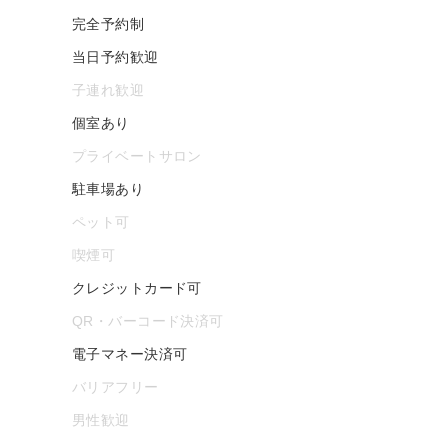
完全予約制
当日予約歓迎
子連れ歓迎
個室あり
プライベートサロン
駐車場あり
ペット可
喫煙可
クレジットカード可
QR・バーコード決済可
電子マネー決済可
バリアフリー
男性歓迎