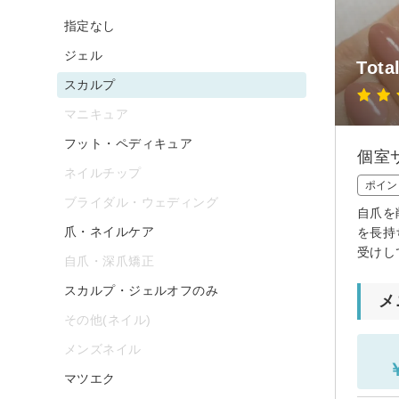
指定なし
ジェル
Tot
スカルプ
マニキュア
フット・ペディキュア
個室
ネイルチップ
ポイン
ブライダル・ウェディング
自爪を
爪・ネイルケア
を長持
受けし
自爪・深爪矯正
スカルプ・ジェルオフのみ
メ
その他(ネイル)
メンズネイル
マツエク