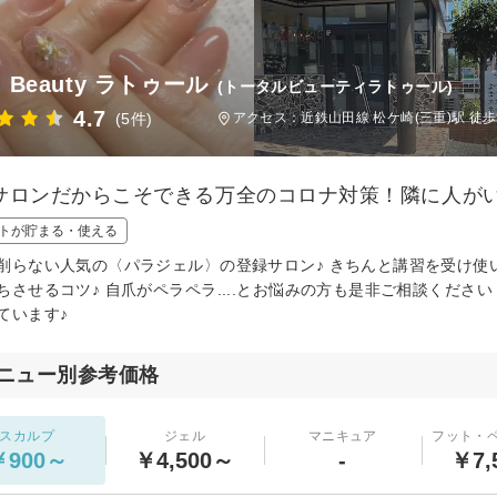
al Beauty ラトゥール
(トータルビューティラトゥール)
4.7
(5件)
アクセス：近鉄山田線 松ケ崎(三重)駅 徒歩
サロンだからこそできる万全のコロナ対策！隣に人が
トが貯まる・使える
削らない人気の〈パラジェル〉の登録サロン♪ きちんと講習を受け使
ちさせるコツ♪ 自爪がペラペラ....とお悩みの方も是非ご相談くださ
ています♪
ニュー別参考価格
スカルプ
ジェル
マニキュア
フット・
￥900～
￥4,500～
-
￥7,