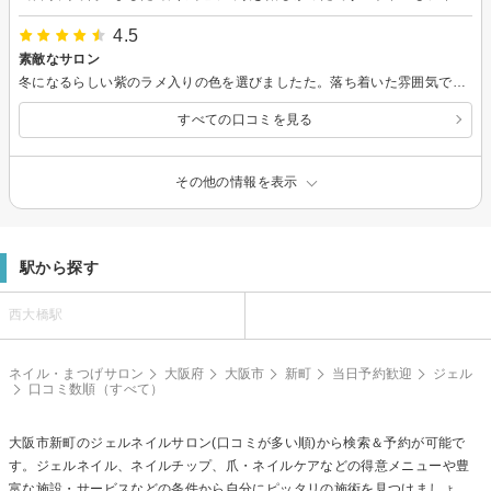
4.5
素敵なサロン
冬になるらしい紫のラメ入りの色を選びましたた。落ち着いた雰囲気でリラックスできました。またきたいです。ワンカラー 1色 （甘皮処理あり・オフなし）【大阪市/四ツ橋/心斎橋/堀江/新町】
すべての口コミを見る
その他の情報を表示
駅から探す
西大橋駅
ネイル・まつげサロン
大阪府
大阪市
新町
当日予約歓迎
ジェル
口コミ数順（すべて）
大阪市新町の
ジェルネイル
サロン(口コミが多い順)から検索＆予約が可能で
す。ジェルネイル、ネイルチップ、爪・ネイルケアなどの得意メニューや豊
富な施設・サービスなどの条件から自分にピッタリの施術を見つけましょ