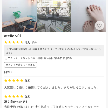
atelier-01
4.8
(3件)
《四ツ橋駅徒歩5分♪♪》経験を積んだスタッフがあなたの“ネイルライフ”を応援いたし
ます♪
アクセス：大阪メトロ四つ橋線 四ツ橋駅2番出口 徒歩5分
ポイントが貯まる・使える
口コミ
5.0
大変楽しく優しく施術してくださいました。ありがとうございました。
5.0
凄く良かったです
当日予約で伺いました 凄く気遣って頂き嬉しかったです♪ ネイルもテキパキして頂き、ありがたかったです。 普段口コミはあまりしないタイプなのですが 全てが凄く良かったので書かせて頂きました ありがとうございました☆