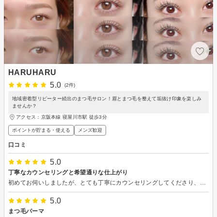
HARUHARU
5.0
(2件)
地域密着型リピーター続出のまつ毛サロン！眉とまつ毛を整えて垢抜け印象を楽しみ
ませんか？
アクセス：京阪本線 寝屋川市駅 徒歩3分
ポイントが貯まる・使える
メンズ歓迎
口コミ
5.0
丁寧なカウンセリングと希望通りな仕上がり
初めてお伺いしましたが、とても丁寧にカウンセリングしてくださり、仕上がりも予想以上に綺麗な仕上がりで大満足でした。ありがとうございました。
5.0
まつ毛パーマ