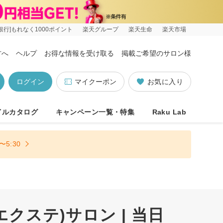
銀行]もれなく1000ポイント
楽天グループ
楽天生命
楽天市場
方へ
ヘルプ
お得な情報を受け取る
掲載ご希望のサロン様
ログイン
マイクーポン
お気に入り
イルカタログ
キャンペーン一覧・特集
Raku Lab
5:30
ステ)サロン | 当日