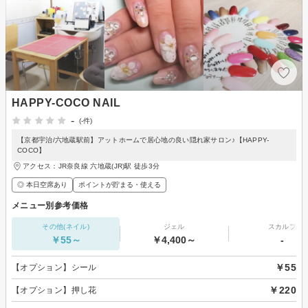
HAPPY-COCO NAIL
-
(-件)
【京都宇治/六地蔵駅前】アットホームで居心地の良い隠れ家サロン♪【HAPPY-
COCO】
アクセス：JR奈良線 六地蔵(JR)駅 徒歩3分
◎ 本日空席あり
ポイントが貯まる・使える
メニュー別参考価格
その他(ネイル)
ジェル
スカルプ
￥55～
￥4,400～
-
￥55
【オプション】シール
￥220
【オプション】押し花