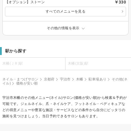
￥330
【オプション】ストーン
すべてのメニューを見る
その他の情報を表示
駅から探す
木幡(ＪＲ)駅
木幡(京阪)駅
ネイル・まつげサロン
京都府
宇治市
木幡
駐車場あり
その他(ネ
イル)
価格が安い順
宇治市木幡の
その他メニュー(ネイル)
サロン(価格が安い順)から検索＆予約が
可能です。ジェルネイル、爪・ネイルケア、フットネイル・ペディキュアな
どの得意メニューや豊富な施設・サービスなどの条件から自分にピッタリの
施術を見つけましょう。当日予約できるサロンもあります。