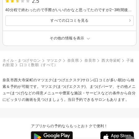
2.5
40分程で終わったので手際がいいのかなと思ってたのですが2~3時間後にポロッと何もしていなくてもマツエクが取れたので細い毛にも付けているとは聞いてましたがあまりにも取れるのが早すぎる気がしました。 お風呂で顔を洗うとかもなく顔を一切触っていないのに2~3時間後に取れるというのは初めてでした。
すべての口コミを見る
その他の情報を表示
ネイル・まつげサロン
マツエク
奈良県
奈良市
西大寺栄町
子連
れ歓迎
口コミ数順（すべて）
奈良市西大寺栄町の
マツエク(まつげエクステ)
サロン(口コミが多い順)から検
索＆予約が可能です。マツエク(まつげエクステ)、まつげパーマ、その他メニ
ュー(まつげ)などの得意メニューや豊富な施設・サービスなどの条件から自分
にピッタリの施術を見つけましょう。当日予約できるサロンもあります。
アプリからの予約ならもっとおトクで便利！