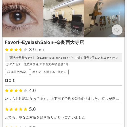
Favori~EyelashSalon~奈良西大寺店
3.9
(6件)
【西大寺駅徒歩3分】《Favori～EyelashSalon～》で輝く目元を手に入れませんか？
アクセス：近鉄奈良線 大和西大寺駅 徒歩5分
◎ 本日空席あり
ポイントが貯まる・使える
口コミ
4.0
いつもお世話になってます。上下別で予約を2枠取りました。持ちが良い時とすぐ取れる時、様々ですが、今回は雨のせいか取れやすいです。
5.0
とても丁寧なご対応を頂きありがとうございました