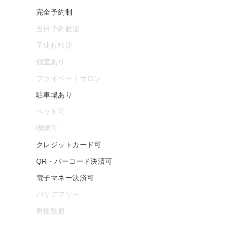
完全予約制
当日予約歓迎
子連れ歓迎
個室あり
プライベートサロン
駐車場あり
ペット可
喫煙可
クレジットカード可
QR・バーコード決済可
電子マネー決済可
バリアフリー
男性歓迎