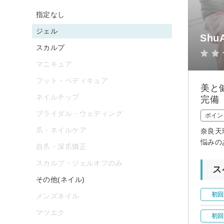
指定なし
ジェル
Shu
スカルプ
マニキュア
フット・ペディキュア
美と
ネイルチップ
完備
ブライダル・ウェディング
ポイン
爪・ネイルケア
奈良天
悩みの
自爪・深爪矯正
スカルプ・ジェルオフのみ
ス
その他(ネイル)
初回
メンズネイル
マツエク
初回