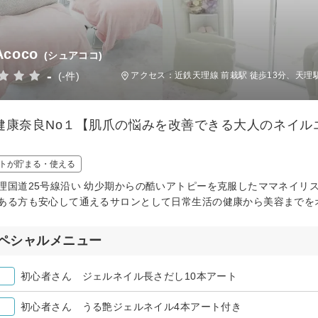
Acoco
(シュアココ)
-
(-件)
アクセス：近鉄天理線 前栽駅 徒歩13分、天
健康奈良No１【肌爪の悩みを改善できる大人のネイル
トが貯まる・使える
理国道25号線沿い 幼少期からの酷いアトピーを克服したママネイリ
ある方も安心して通えるサロンとして日常生活の健康から美容までを
ペシャルメニュー
初心者さん ジェルネイル長さだし10本アート
初心者さん うる艶ジェルネイル4本アート付き