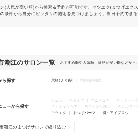
ン(人気が高い順)から検索＆予約が可能です。マツエク(まつげエク
どの条件から自分にピッタリの施術を見つけましょう。当日予約できる
市潮江のサロン一覧
おすすめ順や人気順、価格が安い順などから
から探す
尼崎(ＪＲ)駅
尼崎(阪神)駅
ジェル
スカルプ
マニキュア
フット・ペ
ニューから探す
爪・ネイルケア
自爪・深爪矯正
スカルプ・
マツエク
まつげパーマ
眉・アイブロウ
市潮江のまつげサロンで絞り込む