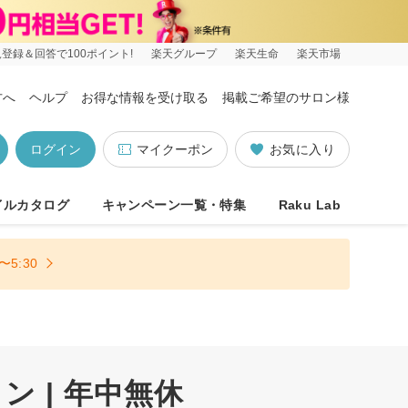
登録＆回答で100ポイント!
楽天グループ
楽天生命
楽天市場
方へ
ヘルプ
お得な情報を受け取る
掲載ご希望のサロン様
ログイン
マイクーポン
お気に入り
イルカタログ
キャンペーン一覧・特集
Raku Lab
5:30
 | 年中無休