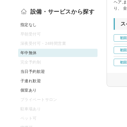
ヘア,
り、 
設備・サービスから探す
ス
指定なし
早朝受付可
初回
深夜受付可・24時間営業
初回
年中無休
完全予約制
初回
当日予約歓迎
子連れ歓迎
個室あり
プライベートサロン
駐車場あり
ペット可