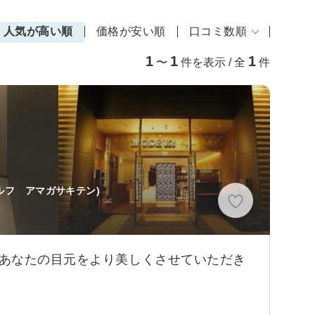
人気が高い順
価格が安い順
口コミ数順
1
1
1
〜
件を表示 / 全
件
ルフ アマガサキテン)
、あなたの目元をより美しくさせていただき