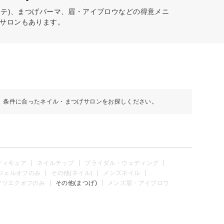
ステ)、まつげパーマ、眉・アイブロウなどの得意メニ
サロンもあります。
、条件に合ったネイル・まつげサロンをお探しください。
ディキュア
ネイルチップ
ブライダル・ウェディング
ジェルオフのみ
その他(ネイル)
メンズネイル
マツエクオフのみ
その他(まつげ)
メンズ眉・アイブロウ