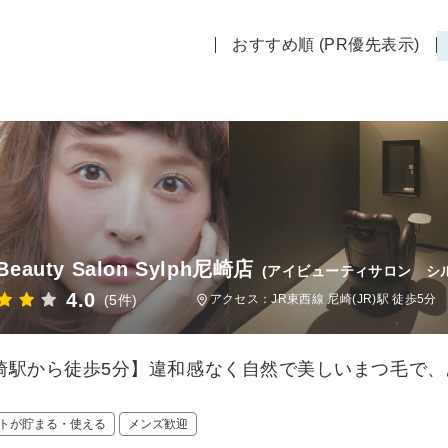
おすすめ順 (PR優先表示)
 Beauty Salon Sylph尼崎店
(アイビューティサロン シ
4.0
(5件)
アクセス：JR東西線 尼崎(JR)駅 徒歩5分
崎駅から徒歩5分】違和感なく自然で美しいまつ毛で
。
トが貯まる・使える
メンズ歓迎