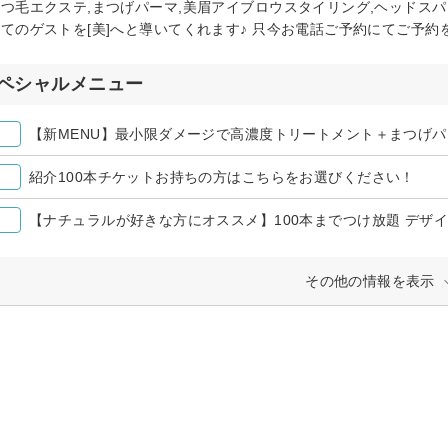
まつ毛エクステ,まつげパーマ,美眉アイブロウスタイリング,ヘッドス
全てのゲストを[美]へと導いてくれます♪ 只今お電話ご予約にてご予
ペシャルメニュー
【新MENU】最小限ダメージで高濃度トリートメント＋まつげパーマ
紹介100本チケットお持ちの方はこちらをお選びください！
【ナチュラルが好きな方にオススメ】100本までつけ放題 デザ
その他の情報を表示