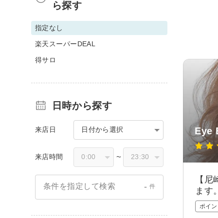
ら探す
指定なし
楽天スーパーDEAL
得サロ
日時から探す
来店日
日付から選択
Eye
来店時間
〜
【尼
-
条件を指定して検索
件
ます
ポイン