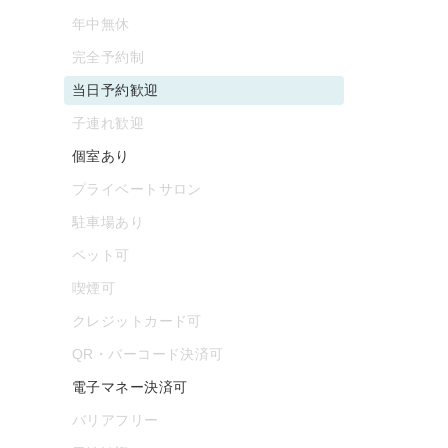
年中無休
完全予約制
当日予約歓迎
子連れ歓迎
個室あり
プライベートサロン
駐車場あり
ペット可
喫煙可
クレジットカード可
QR・バーコード決済可
電子マネー決済可
バリアフリー