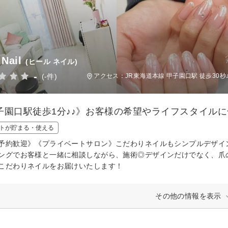
 Nail
(ヒール ネイル)
-
(-件)
アクセス：JR東海道本線 甲子園口駅 徒歩30秒
子園口駅徒歩1分♪♪》お客様の希望やライフスタイル
トが貯まる・使える
予約歓迎》《プライベートサロン》こだわりネイルもシンプルデザイ
ングでお客様と一緒に相談しながら、施術◎デザインだけでなく、爪
こだわりネイルをお届けいたします！
その他の情報を表示