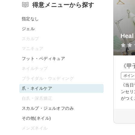
得意メニューから探す
指定なし
ジェル
Heal
スカルプ
マニキュア
フット・ペディキュア
《甲
ネイルチップ
ポイン
ブライダル・ウェディング
《当日
爪・ネイルケア
ンセリ
自爪・深爪矯正
がつく
スカルプ・ジェルオフのみ
その他(ネイル)
メンズネイル