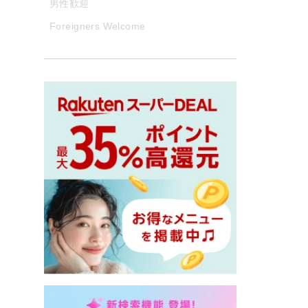
男性歓迎
Foreigners Welcome