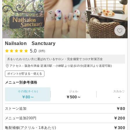
Nailsalon Sanctuary
5.0
(3件)
爪をいたわりたい方に選ばれているサロン・完全個室でコロナ対策万全
アクセス：阪急今津線 逆瀬川駅・小林駅より徒歩15分(逆瀬川より送迎可能)
ポイントが貯まる・使える
メニュー別参考価格
その他(ネイル)
ジェル
スカルプ
￥80～
￥500～
-
￥80
ストーン追加
￥200
メニュー追加200円
￥300
亀裂補修(アクリル・1本あたり)