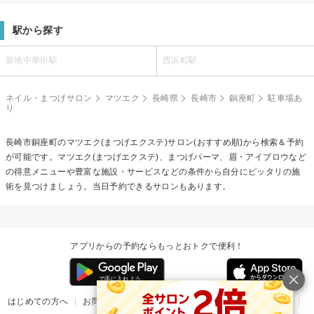
駅から探す
新地中華街駅
西浜町駅
ネイル・まつげサロン
マツエク
長崎県
長崎市
銅座町
駐車場あ
り
長崎市銅座町の
マツエク(まつげエクステ)
サロン(おすすめ順)から検索＆予約
が可能です。マツエク(まつげエクステ)、まつげパーマ、眉・アイブロウなど
の得意メニューや豊富な施設・サービスなどの条件から自分にピッタリの施
術を見つけましょう。当日予約できるサロンもあります。
アプリからの予約ならもっとおトクで便利！
はじめての方へ
お問い合わせ
ヘルプ
リリース情報
利用規約