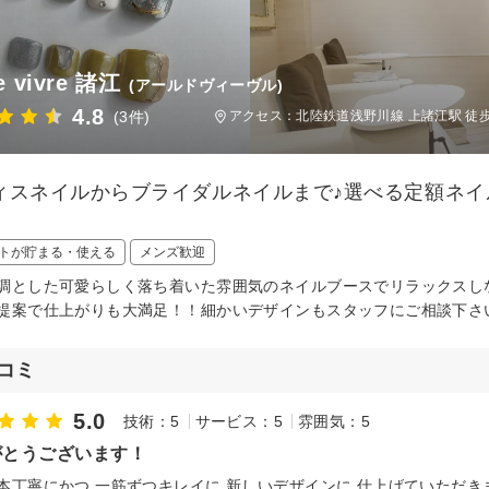
e vivre 諸江
(アールドヴィーヴル)
4.8
(3件)
アクセス：北陸鉄道浅野川線 上諸江駅 徒
ィスネイルからブライダルネイルまで♪選べる定額ネ
トが貯まる・使える
メンズ歓迎
調とした可愛らしく落ち着いた雰囲気のネイルブースでリラックスし
提案で仕上がりも大満足！！細かいデザインもスタッフにご相談下さ
コミ
5.0
技術：5
サービス：5
雰囲気：5
がとうございます！
本丁寧にかつ 一筋ずつキレイに 新しいデザインに 仕上げていただき