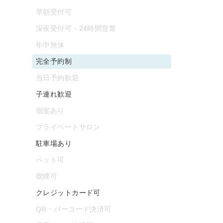
早朝受付可
深夜受付可・24時間営業
年中無休
完全予約制
当日予約歓迎
子連れ歓迎
個室あり
プライベートサロン
駐車場あり
ペット可
喫煙可
クレジットカード可
QR・バーコード決済可