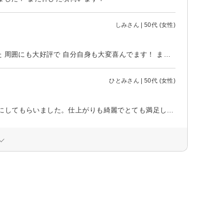
しみさん | 50代 (女性)
親切にケアしていただき 丁寧にデザインを決めて 少しずつ盛ってくれました 周囲にも大好評で 自分自身も大変喜んでます！ また伺います、よろしくお願いします！ ありがとう御座いました！
ひとみさん | 50代 (女性)
前回もすごく素敵なフットネイルしてもらい、今回もまた夏っぽいデザインにしてもらいました。仕上がりも綺麗でとても満足しています。ありがとうございました！