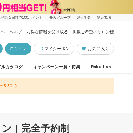
登録＆回答で100ポイント!
楽天グループ
楽天生命
楽天市場
方へ
ヘルプ
お得な情報を受け取る
掲載ご希望のサロン様
ログイン
マイクーポン
お気に入り
イルカタログ
キャンペーン一覧・特集
Raku Lab
5:30
 | 完全予約制