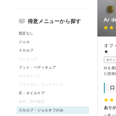
Ar d
得意メニューから探す
指定なし
ジェル
オフ
スカルプ
★
マニキュア
ポイン
フット・ペディキュア
白を基
た技術
ネイルチップ
ブライダル・ウェディング
口
爪・ネイルケア
自爪・深爪矯正
あり
スカルプ・ジェルオフのみ
一本一