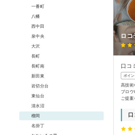
一番町
八幡
西中田
ロコ
泉中央
大沢
長町
口コ
長町南
新田東
ポイン
高技術
岩切分台
ブロウ
東仙台
ご提案
清水沼
口
榴岡
名掛丁