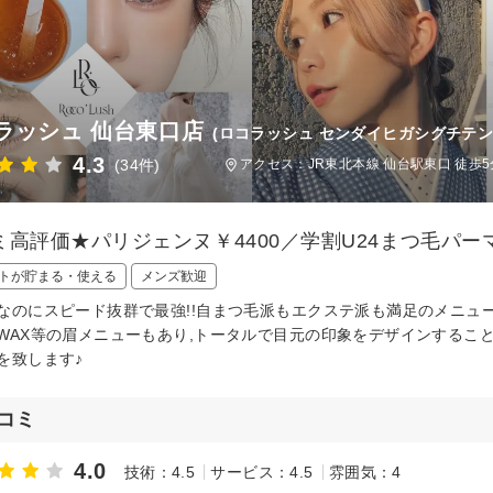
ラッシュ 仙台東口店
(ロコラッシュ センダイヒガシグチテン
4.3
(34件)
アクセス：JR東北本線 仙台駅東口 徒歩5
ミ高評価★パリジェンヌ￥4400／学割U24まつ毛パーマ
トが貯まる・使える
メンズ歓迎
なのにスピード抜群で最強!!自まつ毛派もエクステ派も満足のメニュ
WAX等の眉メニューもあり,トータルで目元の印象をデザインするこ
を致します♪
コミ
4.0
技術：4.5
サービス：4.5
雰囲気：4