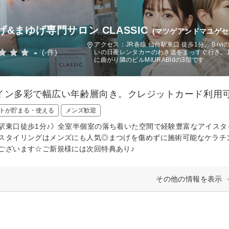
げ&まゆげ専門サロン CLASSIC
(マツゲアンドマユゲ
アクセス：JR各線 仙台駅東口 徒歩1分、Ｂi
-
(-件)
いの日産レンタカーのわき道をまっすぐ行き、
に曲がり隣のビルMIURABldの3階です
イン多彩で幅広い年齢層向き。クレジットカード利用
トが貯まる・使える
メンズ歓迎
駅東口徒歩1分♪》全室半個室の落ち着いた空間で経験豊富なアイス
スタイリングはメンズにも人気◎まつげを傷めずに施術可能なケラチン
ございます☆ご新規様には次回特典あり♪
その他の情報を表示