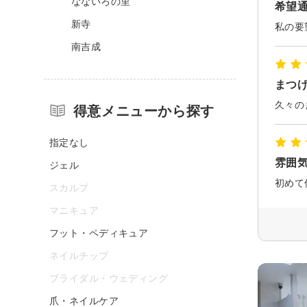
なないろの里
希望
新寺
私の要
南吉成
まつ
久々の
得意メニューから探す
指定なし
雰囲
ジェル
スカルプ
マニキュア
フット・ペディキュア
ネイルチップ
ブライダル・ウェディング
爪・ネイルケア