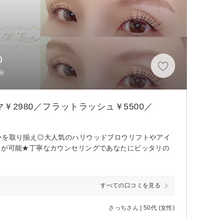
)
分
￥2980／フラットラッシュ￥5500／
ーを取り揃え◎大人気のハリウッドブロウリフトやアイ
とが可能★丁寧なカウンセリングであなたにピッタリの
すべての口コミを見る
さっちさん | 50代 (女性)