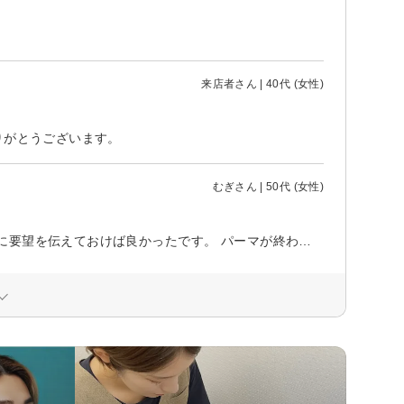
来店者さん | 40代 (女性)
りがとうございます。
むぎさん | 50代 (女性)
初めて伺いましたが、自分が想像していたイメージではなかったので、事前に要望を伝えておけば良かったです。 パーマが終わったあと、目元のテープを外す際、勢い良く剥がされ痛かったです。 左右のパーマかかり具合も違うので、どうしたら良いかなと思っています。