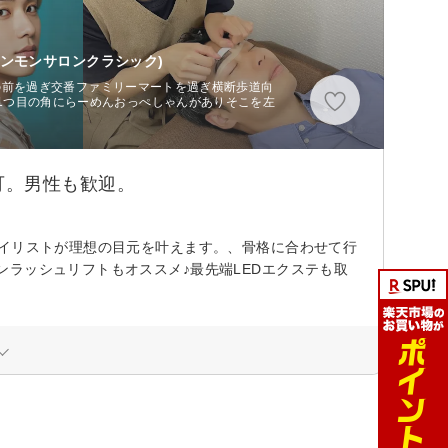
センモンサロンクラシック)
viの前を過ぎ交番ファミリーマートを過ぎ横断歩道向
1つ目の角にらーめんおっぺしゃんがありそこを左
可。男性も歓迎。
タイリストが理想の目元を叶えます。、骨格に合わせて行
ラッシュリフトもオススメ♪最先端LEDエクステも取