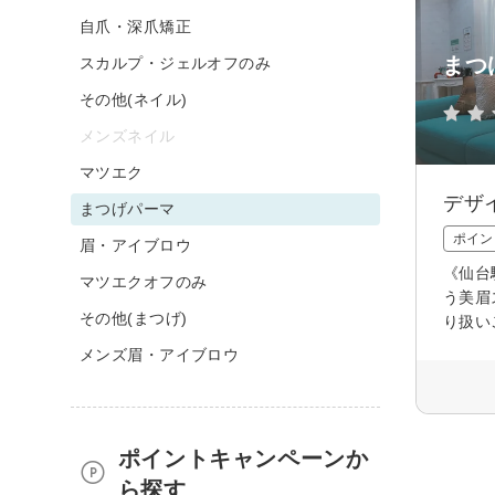
自爪・深爪矯正
まつ
スカルプ・ジェルオフのみ
その他(ネイル)
メンズネイル
マツエク
デザ
まつげパーマ
ポイン
眉・アイブロウ
《仙台
マツエクオフのみ
う美眉
その他(まつげ)
り扱い
メンズ眉・アイブロウ
ポイントキャンペーンか
ら探す