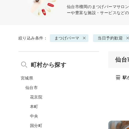
仙台市榴岡の
まつげパーマ
サロン
ーや豊富な施設・サービスなど
絞り込み条件：
まつげパーマ
当日予約歓迎
仙台
町村から探す
駅
宮城県
仙台市
花京院
本町
中央
国分町