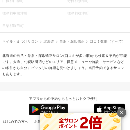
白糠郡白糠町
野付郡別海町
標津郡中標津町
標津郡標津町
目梨郡羅臼町
ネイル・まつげサロン
北海道
自爪・深爪矯正
口コミ数順（すべて）
北海道の
自爪・巻爪・深爪矯正
サロン(口コミが多い順)から検索＆予約が可能
です。大通、札幌駅周辺などのエリア、得意メニューや施設・サービスなど
の条件から自分にピッタリの施術を見つけましょう。当日予約できるサロン
もあります。
アプリからの予約ならもっとおトクで便利！
はじめての方へ
お問い合わせ
ヘルプ
リリース情報
利用規約
掲載ご希望のサロン様