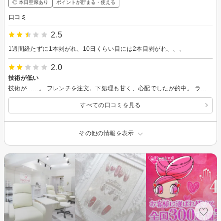
◎ 本日空席あり
ポイントが貯まる・使える
口コミ
2.5
1週間経たずに1本剥がれ、10日くらい目には2本目剥がれ、、、
2.0
技術が低い
技術が……。 フレンチを注文。下処理も甘く、心配でしたが的中。 ラインもフワッとしてバランスも最悪。太さ深さバラバラ。左右のバランス確認もせず。次の予定があったので、お金、時間、気持ちをムダにしました。
すべての口コミを見る
その他の情報を表示