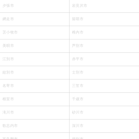
夕張市
岩見沢市
網走市
留萌市
苫小牧市
稚内市
美唄市
芦別市
江別市
赤平市
紋別市
士別市
名寄市
三笠市
根室市
千歳市
滝川市
砂川市
歌志内市
深川市
富良野市
登別市