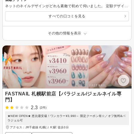
ネットのネイルデザインがどれも素敵で初めて伺いました。 定額デザインの中から選ばせてもらい、仕上がりは過去最高に気に入っています！ メニュー豊富なので、ぜひ次はまたケアでお伺いしたいです。 アクセスしやすい場所で椅子もとても快適でした！
すべての口コミを見る
その他の情報を表示
FASTNAIL 札幌駅前店【パラジェル/ジェルネイル専
門】
2.3
(2件)
★NEW OPEN★ 恵比最安級！ワンカラー¥3,990～ 限定クーポン有☆／オフ無料&パ
ラジェル可
アクセス：JR千歳線 札幌(ＪＲ)駅 徒歩3分