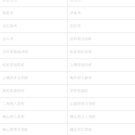
恵庭市
伊達市
北広島市
石狩市
北斗市
石狩郡当別町
石狩郡新篠津村
松前郡松前町
松前郡福島町
上磯郡知内町
上磯郡木古内町
亀田郡七飯町
茅部郡鹿部町
茅部郡森町
二海郡八雲町
山越郡長万部町
檜山郡江差町
檜山郡上ノ国町
檜山郡厚沢部町
爾志郡乙部町