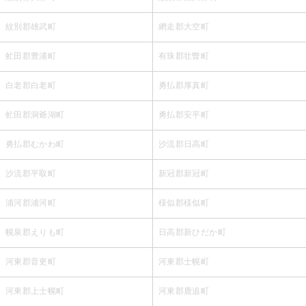
紋別郡雄武町
網走郡大空町
虻田郡豊浦町
有珠郡壮瞥町
白老郡白老町
勇払郡厚真町
虻田郡洞爺湖町
勇払郡安平町
勇払郡むかわ町
沙流郡日高町
沙流郡平取町
新冠郡新冠町
浦河郡浦河町
様似郡様似町
幌泉郡えりも町
日高郡新ひだか町
河東郡音更町
河東郡士幌町
河東郡上士幌町
河東郡鹿追町