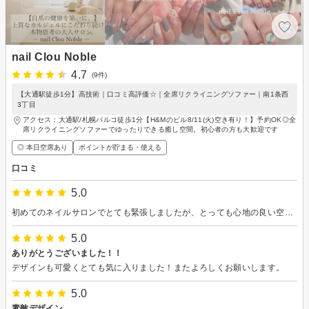
nail Clou Noble
4.7
(9件)
【大通駅徒歩1分】高技術｜口コミ高評価☆｜全席リクライニングソファー｜南1条西
3丁目
アクセス：大通駅/札幌パルコ徒歩1分【H&Mのビル8/11(火)空き有り！】予約OK◎全
席リクライニングソファーでゆったりできる癒し空間。初心者の方も大歓迎です
◎ 本日空席あり
ポイントが貯まる・使える
口コミ
5.0
初めてのネイルサロンでとても緊張しましたが、とっても心地の良い空間でした。 どのデザインも可愛くて中々決められなく、相談にも親身に乗って頂いてとても助かりました。デザインとは別にベースのカラーやパーツのカラーも変えれるとのことで色々とわがままも聞いていただきました。 とっても可愛い仕上がりになって満足です。またおねがいしたいです。この度はありがとうございました！
5.0
ありがとうございました！！
デザインも可愛くとても気に入りました！またよろしくお願いします。
5.0
素敵デザイン