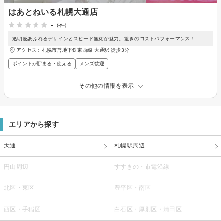
はあとねいる札幌大通店
-
(-件)
透明感あふれるデザインとスピード施術が魅力。驚きのコストパフォーマンス！
アクセス：札幌市営地下鉄東西線 大通駅 徒歩3分
ポイントが貯まる・使える
メンズ歓迎
その他の情報を表示
エリアから探す
大通
札幌駅周辺
円山周辺
すすきの・市電沿線
北区・東区
豊平区・南区
西区・手稲区
白石区・厚別区・清田区