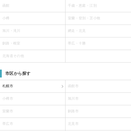
函館
千歳・恵庭・江別
小樽
室蘭・登別・苫小牧
旭川・滝川
網走・北見
釧路・根室
帯広・十勝
北海道その他
市区から探す
札幌市
函館市
小樽市
旭川市
室蘭市
釧路市
帯広市
北見市