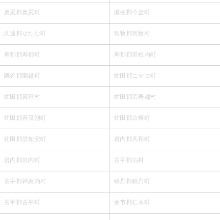
奥尻郡奥尻町
瀬棚郡今金町
久遠郡せたな町
島牧郡島牧村
寿都郡寿都町
寿都郡黒松内町
磯谷郡蘭越町
虻田郡ニセコ町
虻田郡真狩村
虻田郡留寿都村
虻田郡喜茂別町
虻田郡京極町
虻田郡倶知安町
岩内郡共和町
岩内郡岩内町
古宇郡泊村
古宇郡神恵内村
積丹郡積丹町
古平郡古平町
余市郡仁木町