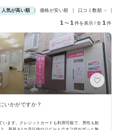
人気が高い順
価格が安い順
口コミ数順
1
1
1
〜
件を表示 / 全
件
分
にいかがですか？
ています。クレジットカードも利用可能で、男性も歓
以上。新規＆1カ月以内のリピートでオフ代がずっと無