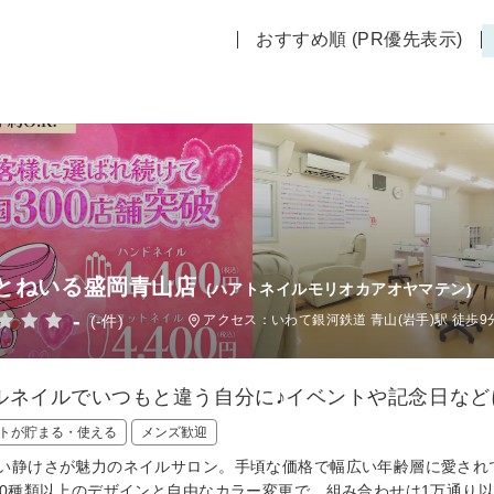
おすすめ順 (PR優先表示)
とねいる盛岡青山店
(ハアトネイルモリオカアオヤマテン)
-
(-件)
アクセス：いわて銀河鉄道 青山(岩手)駅 徒歩9
ルネイルでいつもと違う自分に♪イベントや記念日など
トが貯まる・使える
メンズ歓迎
い静けさが魅力のネイルサロン。手頃な価格で幅広い年齢層に愛され
00種類以上のデザインと自由なカラー変更で、組み合わせは1万通り