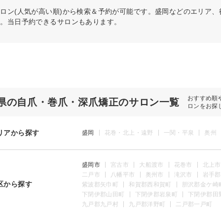
ロン(人気が高い順)から検索＆予約が可能です。盛岡などのエリア
う。当日予約できるサロンもあります。
おすすめ順
県の自爪・巻爪・深爪矯正のサロン一覧
ロンをお探
リアから探す
盛岡
花巻・北上・遠野
一関・平泉
奥州
盛岡市
宮古市
大船渡市
花巻市
北上市
二戸市
八幡平市
奥州市
滝沢市
岩手郡
区から探す
紫波郡矢巾町
和賀郡西和賀町
胆沢郡金ケ崎
下閉伊郡山田町
下閉伊郡岩泉町
下閉伊郡田
九戸郡九戸村
九戸郡洋野町
二戸郡一戸町