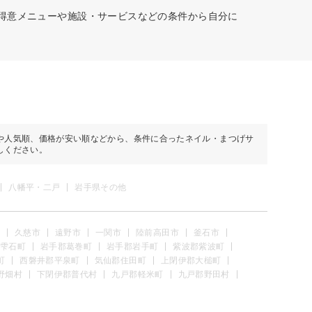
、得意メニューや施設・サービスなどの条件から自分に
や人気順、価格が安い順などから、条件に合ったネイル・まつげサ
しください。
八幡平・二戸
岩手県その他
久慈市
遠野市
一関市
陸前高田市
釜石市
雫石町
岩手郡葛巻町
岩手郡岩手町
紫波郡紫波町
町
西磐井郡平泉町
気仙郡住田町
上閉伊郡大槌町
野畑村
下閉伊郡普代村
九戸郡軽米町
九戸郡野田村