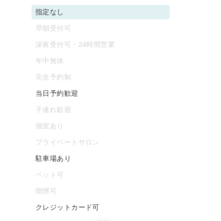
指定なし
早朝受付可
深夜受付可・24時間営業
年中無休
完全予約制
当日予約歓迎
子連れ歓迎
個室あり
プライベートサロン
駐車場あり
ペット可
喫煙可
クレジットカード可