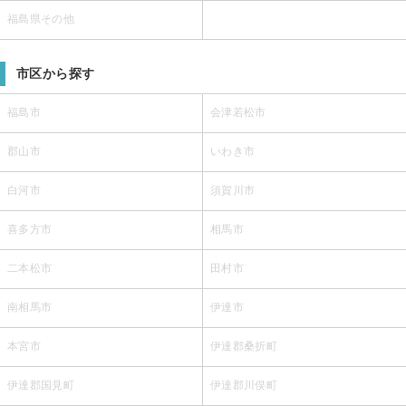
福島県その他
市区から探す
福島市
会津若松市
郡山市
いわき市
白河市
須賀川市
喜多方市
相馬市
二本松市
田村市
南相馬市
伊達市
本宮市
伊達郡桑折町
伊達郡国見町
伊達郡川俣町