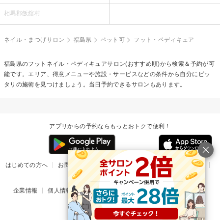
相馬郡飯舘村
ネイル・まつげサロン
福島県
ペット可
フット・ペディキュア
福島県の
フットネイル・ペディキュア
サロン(おすすめ順)から検索＆予約が可
能です。エリア、得意メニューや施設・サービスなどの条件から自分にピッ
タリの施術を見つけましょう。当日予約できるサロンもあります。
アプリからの予約ならもっとおトクで便利！
はじめての方へ
お問い合わせ
ヘルプ
リリース情報
利用規約
掲載ご希望のサロン様
企業情報
個人情報保護方針
楽天のサービス一覧
アプリ一覧
© Rakuten Group, Inc.