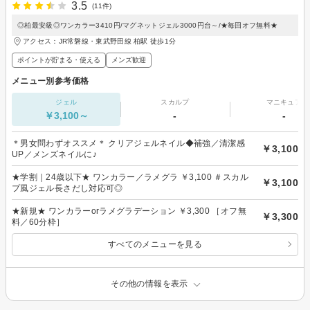
3.5
(11件)
◎柏最安級◎ワンカラー3410円/マグネットジェル3000円台～/★毎回オフ無料★
アクセス：JR常磐線・東武野田線 柏駅 徒歩1分
ポイントが貯まる・使える
メンズ歓迎
メニュー別参考価格
ジェル
スカルプ
マニキュア
￥3,100～
-
-
＊男女問わずオススメ＊ クリアジェルネイル◆補強／清潔感
￥3,100
UP／メンズネイルに♪
★学割｜24歳以下★ ワンカラー／ラメグラ ￥3,100 ＃スカル
￥3,100
プ風ジェル長さだし対応可◎
★新規★ ワンカラーorラメグラデーション ￥3,300 ［オフ無
￥3,300
料／60分枠］
すべてのメニューを見る
その他の情報を表示