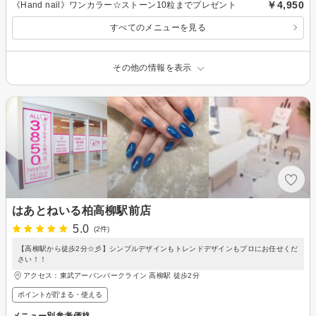
￥4,950
《Hand nail》ワンカラー☆ストーン10粒までプレゼント
すべてのメニューを見る
その他の情報を表示
はあとねいる柏高柳駅前店
5.0
(2件)
【高柳駅から徒歩2分☆彡】シンプルデザインもトレンドデザインもプロにお任せくだ
さい！！
アクセス：東武アーバンパークライン 高柳駅 徒歩2分
ポイントが貯まる・使える
メニュー別参考価格