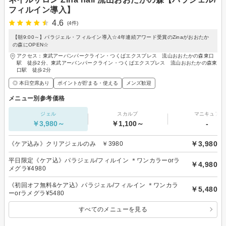
フィルイン導入】
4.6
(4件)
【朝9:00～】パラジェル・フィルイン導入☆4年連続アワード受賞のZinaがおおたか
の森にOPEN☆
アクセス：東武アーバンパークライン・つくばエクスプレス 流山おおたかの森東口
駅 徒歩2分、東武アーバンパークライン・つくばエクスプレス 流山おおたかの森東
口駅 徒歩2分
◎ 本日空席あり
ポイントが貯まる・使える
メンズ歓迎
メニュー別参考価格
ジェル
スカルプ
マニキュア
￥3,980～
￥1,100～
-
￥3,980
《ケア込み》クリアジェルのみ ￥3980
平日限定《ケア込》パラジェル/フィルイン ＊ワンカラーorラ
￥4,980
メグラ¥4980
《初回オフ無料&ケア込》パラジェル/フィルイン ＊ワンカラ
￥5,480
ーorラメグラ¥5480
すべてのメニューを見る