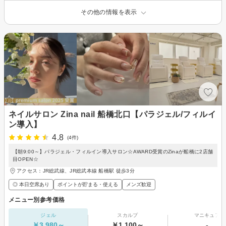
その他の情報を表示
ネイルサロン Zina nail 船橋北口【パラジェル/フィルイ
ン導入】
4.8
(4件)
【朝9:00～】パラジェル・フィルイン導入サロン☆AWARD受賞のZinaが船橋に2店舗
目OPEN☆
アクセス：JR総武線、JR総武本線 船橋駅 徒歩3分
◎ 本日空席あり
ポイントが貯まる・使える
メンズ歓迎
メニュー別参考価格
ジェル
スカルプ
マニキュア
￥3,980～
￥1,100～
-