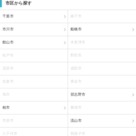
市区から探す
千葉市
銚子市
市川市
船橋市
館山市
木更津市
松戸市
野田市
茂原市
成田市
佐倉市
東金市
旭市
習志野市
柏市
勝浦市
市原市
流山市
八千代市
我孫子市