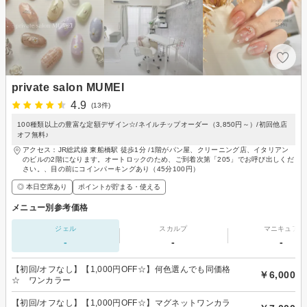
private salon MUMEI
4.9
(13件)
100種類以上の豊富な定額デザイン☆/ネイルチップオーダー（3,850円～）/初回他店
オフ無料♪
アクセス：JR総武線 東船橋駅 徒歩1分 /1階がパン屋、クリーニング店、イタリアン
のビルの2階になります。オートロックのため、ご到着次第「205」でお呼び出しくだ
さい。、目の前にコインパーキングあり（45分100円）
◎ 本日空席あり
ポイントが貯まる・使える
メニュー別参考価格
ジェル
スカルプ
マニキュア
-
-
-
【初回/オフなし】【1,000円OFF☆】何色選んでも同価格
￥6,000
☆ ワンカラー
【初回/オフなし】【1,000円OFF☆】マグネットワンカラ