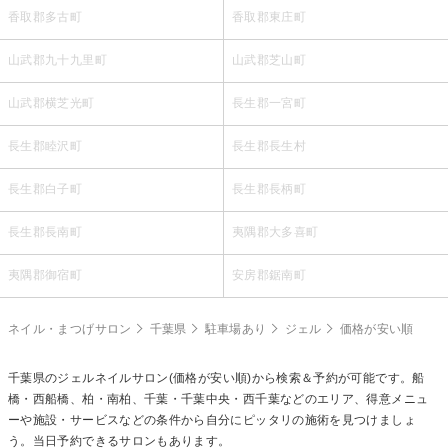
香取郡多古町
香取郡東庄町
山武郡九十九里町
山武郡芝山町
山武郡横芝光町
長生郡一宮町
長生郡睦沢町
長生郡長生村
長生郡白子町
長生郡長柄町
長生郡長南町
夷隅郡大多喜町
夷隅郡御宿町
安房郡鋸南町
ネイル・まつげサロン
千葉県
駐車場あり
ジェル
価格が安い順
千葉県の
ジェルネイル
サロン(価格が安い順)から検索＆予約が可能です。船
橋・西船橋、柏・南柏、千葉・千葉中央・西千葉などのエリア、得意メニュ
ーや施設・サービスなどの条件から自分にピッタリの施術を見つけましょ
う。当日予約できるサロンもあります。