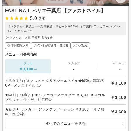
FAST NAIL ペリエ千葉店 【ファストネイル】
5.0
(1件)
《パラジェル取扱店・千葉最安級・リピート率95%》オフ無料♪ワンカラー/マグネッ
ト/ニュアンスなど
アクセス：各線 千葉駅 徒歩1分
◎ 本日空席あり
ポイントが貯まる・使える
メンズ歓迎
メニュー別参考価格
ジェル
スカルプ
マニキュア
￥3,100～
-
-
＊男女問わずオススメ＊ クリアジェルネイル◆補強／清潔感
￥3,100
UP／メンズネイルに♪
★学割｜24歳以下★ ワンカラー／ラメグラ ￥3,100 ＃スカル
￥3,100
プ風ジェル長さだし対応可◎
★新規★ ワンカラーorラメグラデーション ￥3,300 ［オフ無
￥3,300
料／60分枠］
すべてのメニューを見る