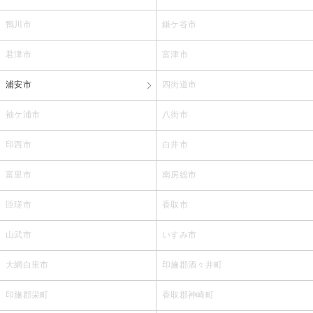
鴨川市
鎌ケ谷市
君津市
富津市
浦安市
四街道市
袖ケ浦市
八街市
印西市
白井市
富里市
南房総市
匝瑳市
香取市
山武市
いすみ市
大網白里市
印旛郡酒々井町
印旛郡栄町
香取郡神崎町