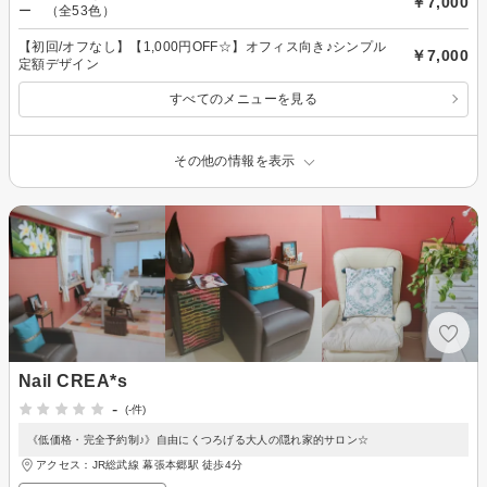
￥7,000
ー （全53色）
【初回/オフなし】【1,000円OFF☆】オフィス向き♪シンプル
￥7,000
定額デザイン
すべてのメニューを見る
その他の情報を表示
Nail CREA*s
-
(-件)
《低価格・完全予約制♪》自由にくつろげる大人の隠れ家的サロン☆
アクセス：JR総武線 幕張本郷駅 徒歩4分