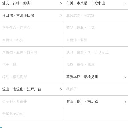
浦安・行徳・妙典
市川・本八幡・下総中山
津田沼・京成津田沼
北習志野・習志野
八千代台・勝田台
蘇我・鎌取・土気
四街道・都賀
木更津・君津
八幡宿・五井・姉ヶ崎
成田・佐倉・ユーカリが丘
銚子・旭
茂原・東金・成東
稲毛・稲毛海岸
幕張本郷・新検見川
流山・南流山・江戸川台
我孫子
鎌ヶ谷・西白井
館山・鴨川・南房総
千葉県その他