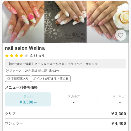
nail salon Welina
4.0
(1件)
【年中無休で営業】ネイル＆エステが出来るプライベートサロン☆
アクセス：JR内房線 館山駅 徒歩2分
◎ 本日空席あり
ポイントが貯まる・使える
メニュー別参考価格
ジェル
スカルプ
マニキュア
￥3,300～
-
-
￥3,300
クリア
￥4,400
ワンカラー