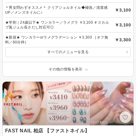
＊男女問わずオススメ＊ クリアジェルネイル◆補強／清潔感
￥3,100
UP／メンズネイルに♪
★学割｜24歳以下★ ワンカラー／ラメグラ ￥3,100 ＃スカル
￥3,100
プ風ジェル長さだし対応可◎
★新規★ ワンカラーorラメグラデーション ￥3,300 ［オフ無
￥3,300
料／60分枠］
すべてのメニューを見る
その他の情報を表示
FAST NAIL 柏店 【ファストネイル】