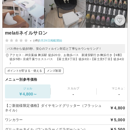
melatiネイルサロン
-
(-件)
5月29日掲載開始
バス停から徒歩5秒、安心のフィルイン対応と丁寧なカウンセリング！
アクセス：JR京葉線 舞浜駅 徒歩20分、お散歩バス 新浦安駅行き/舞浜行き【9番】
徒歩5秒♪ 京成千葉ウエストバス 【富士見3丁目】徒歩3分♪【富士見5丁目】徒歩4分
♪
ポイントが貯まる・使える
メンズ歓迎
メニュー別参考価格
ジェル
スカルプ
マニキュア
￥4,800～
-
-
【ご新規様限定価格】ダイヤモンドグリッター（フラッシュ
￥4,800
ネイル）
￥5,000
ワンカラー
￥5,500
グリッターネイル（ワンカラー／グラデーション）