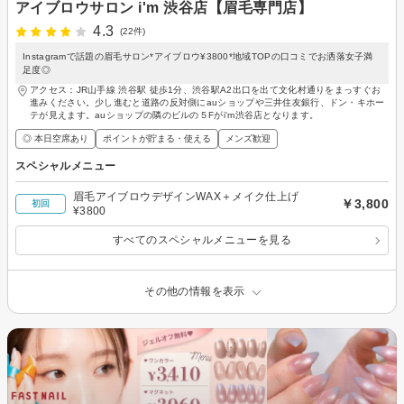
アイブロウサロン i'm 渋谷店【眉毛専門店】
4.3
(22件)
Instagramで話題の眉毛サロン*アイブロウ¥3800*地域TOPの口コミでお洒落女子満
足度◎
アクセス：JR山手線 渋谷駅 徒歩1分、渋谷駅A2出口を出て文化村通りをまっすぐお
進みください。少し進むと道路の反対側にauショップや三井住友銀行、ドン・キホー
テが見えます。auショップの隣のビルの５Fがi'm渋谷店となります。
◎ 本日空席あり
ポイントが貯まる・使える
メンズ歓迎
スペシャルメニュー
眉毛アイブロウデザインWAX＋メイク仕上げ
￥3,800
初回
¥3800
すべてのスペシャルメニューを見る
その他の情報を表示