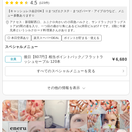
4.5
(123件)
【キャッシュレス会計OK】☆まつげエクステ・まつげパーマ・アイブロウなど、メニ
ュー多数あります☆
アクセス：新宿駅西口、ユニクロ向かいの小田急ハルクと、サンドラック(ドラッグス
トア)の間の道を入り、一つ目の曲がり角にあるビル(井田ビル)の7Ｆです。1階に牛家
兄弟というシルクロード料理屋さんがあります。
◎ 本日空席あり
楽天スーパーDEAL
ポイントが貯まる・使える
スペシャルメニュー
後日【607円】相当ポイントバック／フラットラ
￥6,680
全員
ッシュセーブル 120本
すべてのスペシャルメニューを見る
その他の情報を表示