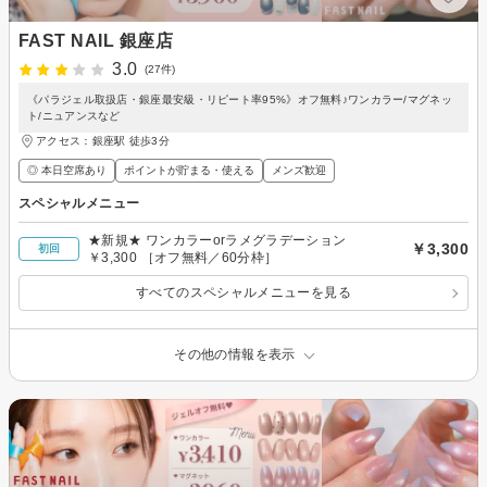
FAST NAIL 銀座店
3.0
(27件)
《パラジェル取扱店・銀座最安級・リピート率95%》オフ無料♪ワンカラー/マグネッ
ト/ニュアンスなど
アクセス：銀座駅 徒歩3分
◎ 本日空席あり
ポイントが貯まる・使える
メンズ歓迎
スペシャルメニュー
★新規★ ワンカラーorラメグラデーション
￥3,300
初回
￥3,300 ［オフ無料／60分枠］
すべてのスペシャルメニューを見る
その他の情報を表示