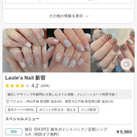
その他の情報を表示
Laule'a Nail 新宿
4.2
(28件)
幅広いデザインで年齢問わず楽しむネイル体験。クレジットカード利用可能！
アクセス：JR山手線 新宿駅 徒歩3分、都営大江戸線 新宿西口駅 徒歩3分
楽天スーパーDEAL
ポイントが貯まる・使える
メンズ歓迎
スペシャルメニュー
後日【543円】相当ポイントバック／定額シンプ
￥5,980
初回
ルA《初回オフ無料》