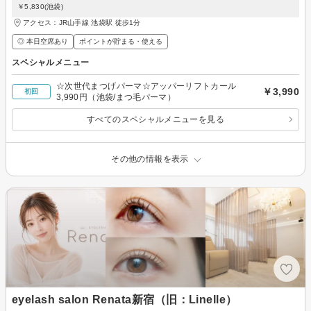
￥5,830(池袋)
アクセス：JR山手線 池袋駅 徒歩1分
◎ 本日空席あり
ポイントが貯まる・使える
スペシャルメニュー
☆次世代まつげパーマ☆アッパーリフトカール
￥3,990
初回
3,990円（池袋/まつ毛パーマ）
すべてのスペシャルメニューを見る
その他の情報を表示
eyelash salon Renata新宿（旧：Linelle）