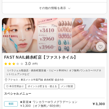
その他の情報を表示
FAST NAIL錦糸町店【ファストネイル】
3.0
(4件)
《パラジェル取扱店・錦糸町最安級・リピート率95%》オフ無料♪ワンカラー/マグネ
ット/ニュアンスなど
アクセス：東京メトロ半蔵門線 錦糸町駅 徒歩5分
◎ 本日空席あり
ポイントが貯まる・使える
メンズ歓迎
スペシャルメニュー
★新規★ ワンカラーorラメグラデーション
￥3,300
初回
￥3,300 ［オフ無料／60分枠］