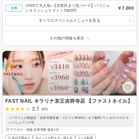
♪SNSで大人気♪【次世代まつ毛パーマ】パリジェ
￥7,000
全員
ンヌラッシュリフト☆7000円
すべてのスペシャルメニューを見る
その他の情報を表示
FAST NAIL キラリナ京王吉祥寺店 【ファストネイル】
3.7
(6件)
《パラジェル取扱店・吉祥寺最安級・リピート率95%》オフ無料♪ワンカラー/マグネ
ット/ニュアンス等
アクセス：各線 吉祥寺駅 徒歩1分
◎ 本日空席あり
ポイントが貯まる・使える
メンズ歓迎