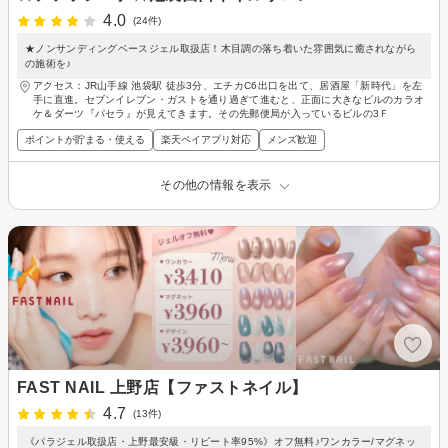
4.0
(24件)
★ノンサンディングベースジェル取扱店！木目調の落ち着いた雰囲気に癒されながら
の施術を♪
アクセス：JR山手線 池袋駅 徒歩3分、エチカC6出口を出て、居酒屋「新時代」を左
手に直進。セブンイレブン・ガストを通り過ぎて進むと、正面に大きなビルのカラオ
ケ＆ダーツ『パセラ』が見えてきます。その先郵便局が入っているビルの3Ｆ
ポイントが貯まる・使える
楽天ペイアプリ対応
メンズ歓迎
その他の情報を表示
FAST NAIL 上野店【ファストネイル】
4.7
(13件)
《パラジェル取扱店・上野最安級・リピート率95%》オフ無料♪ワンカラー/マグネッ