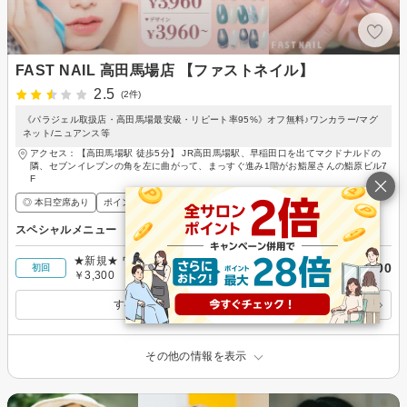
FAST NAIL 高田馬場店 【ファストネイル】
2.5
(2件)
《パラジェル取扱店・高田馬場最安級・リピート率95%》オフ無料♪ワンカラー/マグ
ネット/ニュアンス等
アクセス：【高田馬場駅 徒歩5分】 JR高田馬場駅、早稲田口を出てマクドナルドの
隣、セブンイレブンの角を左に曲がって、まっすぐ進み1階がお鮨屋さんの鮨原ビル7
F
◎ 本日空席あり
ポイントが貯まる・使える
メンズ歓迎
スペシャルメニュー
★新規★ ワンカラーorラメグラデーション
￥3,300
初回
￥3,300 ［オフ無料／60分枠］
すべてのスペシャルメニューを見る
その他の情報を表示