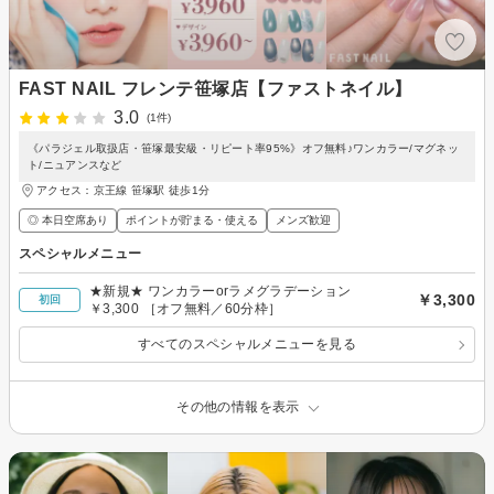
FAST NAIL フレンテ笹塚店【ファストネイル】
3.0
(1件)
《パラジェル取扱店・笹塚最安級・リピート率95%》オフ無料♪ワンカラー/マグネッ
ト/ニュアンスなど
アクセス：京王線 笹塚駅 徒歩1分
◎ 本日空席あり
ポイントが貯まる・使える
メンズ歓迎
スペシャルメニュー
★新規★ ワンカラーorラメグラデーション
￥3,300
初回
￥3,300 ［オフ無料／60分枠］
すべてのスペシャルメニューを見る
その他の情報を表示