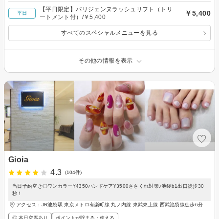
【平日限定】パリジェンヌラッシュリフト（トリ
￥5,400
平日
ートメント付）/￥5,400
すべてのスペシャルメニューを見る
その他の情報を表示
Gioia
4.3
(104件)
当日予約空き◎ワンカラー¥4350ハンドケア¥3500ささくれ対策♪池袋b1出口徒歩30
秒！
アクセス：JR池袋駅 東京メトロ有楽町線 丸ノ内線 東武東上線 西武池袋線徒歩6分
◎ 本日空席あり
ポイントが貯まる・使える