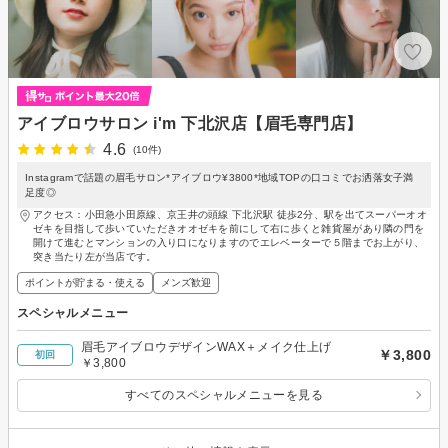
アイブロウサロン i'm 下北沢店【眉毛専門店】
4.6
(10件)
Instagramで話題の眉毛サロン*アイブロウ¥3800*地域TOPの口コミでお洒落女子満
足度◎
アクセス：小田急小田原線、京王井の頭線 下北沢駅 徒歩2分、駅を出てスーパーオオ
ゼキを目指して歩いていただきオオゼキを前にして右に歩くと雑貨屋があり隣の門を
開けて進むとマンションの入り口になりますのでエレベーターで５階までお上がり、
突き当たり左が当店です。
ポイントが貯まる・使える
メンズ歓迎
スペシャルメニュー
眉毛アイブロウデザインWAX＋メイク仕上げ
￥3,800
初回
￥3,800
すべてのスペシャルメニューを見る