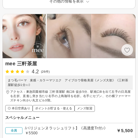
その他の情報を表示
mee 三軒茶屋
4.2
(26件)
まつ毛パーマ 束感・カラーマツエク アイブロウ骨格美眉《メンズ大歓》《三軒茶
屋駅徒歩1分♪♪》
アクセス：東急田園都市線 三軒茶屋駅 南口B 徒歩5分、駅南口Bを出て左手の日高屋
を左折、直進し突き当たり右手の上島珈琲を右折。右手にセブン、その横ファーマー
ズチキン向かい丸文ビル3階。
◎ 本日空席あり
ポイントが貯まる・使える
メンズ歓迎
スペシャルメニュー
/パリジェンヌラッシュリフト】《高濃度Tr付♪》
￥5,500
全員
￥5500