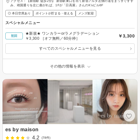
アクセス：【新宿駅 徒歩2分】 新宿駅東口を出て新宿アルタ左側の道をまっすぐすす
み、靖国通りを左に曲がれば、1Fが「日高屋」さんのK’sビル6F
◎ 本日空席あり
ポイントが貯まる・使える
メンズ歓迎
スペシャルメニュー
★新規★ ワンカラーorラメグラデーション
￥3,300
初回
￥3,300 ［オフ無料／60分枠］
すべてのスペシャルメニューを見る
その他の情報を表示
es by maison
4.2
(78件)