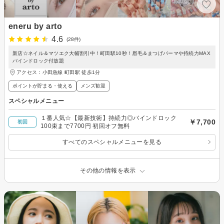
eneru by arto
4.6
(28件)
新店☆ネイル＆マツエク大幅割引中！町田駅10秒！眉毛＆まつげパーマや持続力MAX
バインドロック付放題
アクセス：小田急線 町田駅 徒歩1分
ポイントが貯まる・使える
メンズ歓迎
スペシャルメニュー
１番人気☆【最新技術】持続力◎バインドロック
￥7,700
初回
100束まで7700円 初回オフ無料
すべてのスペシャルメニューを見る
その他の情報を表示