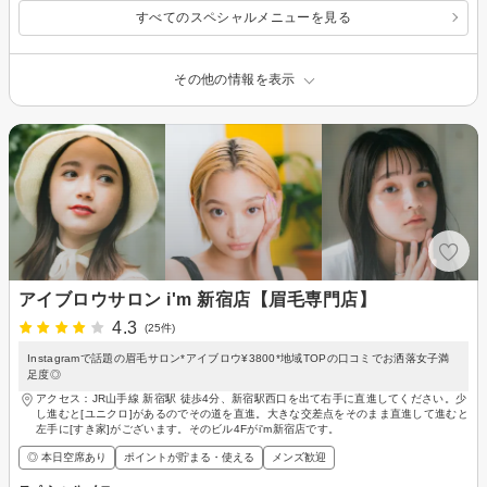
すべてのスペシャルメニューを見る
その他の情報を表示
アイブロウサロン i'm 新宿店【眉毛専門店】
4.3
(25件)
Instagramで話題の眉毛サロン*アイブロウ¥3800*地域TOPの口コミでお洒落女子満
足度◎
アクセス：JR山手線 新宿駅 徒歩4分、新宿駅西口を出て右手に直進してください。少
し進むと[ユニクロ]があるのでその道を直進。大きな交差点をそのまま直進して進むと
左手に[すき家]がございます。そのビル4Fがi'm新宿店です。
◎ 本日空席あり
ポイントが貯まる・使える
メンズ歓迎