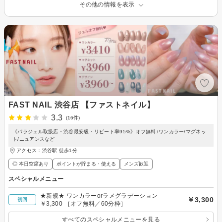
その他の情報を表示
FAST NAIL 渋谷店 【ファストネイル】
3.3
(16件)
《パラジェル取扱店・渋谷最安級・リピート率95%》オフ無料♪ワンカラー/マグネッ
ト/ニュアンスなど
アクセス：渋谷駅 徒歩1分
◎ 本日空席あり
ポイントが貯まる・使える
メンズ歓迎
スペシャルメニュー
★新規★ ワンカラーorラメグラデーション
￥3,300
初回
￥3,300 ［オフ無料／60分枠］
すべてのスペシャルメニューを見る