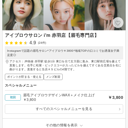
アイブロウサロン i'm 赤羽店【眉毛専門店】
4.9
(24件)
Instagramで話題の眉毛サロン*アイブロウ￥3800*地域TOPの口コミでお洒落女子満
足度◎
アクセス：JR各線 赤羽駅 徒歩1分 東口を出て左方面に進み、東口駅前広場を越えて
直進します。右手に松屋・ビックエコーが入ったビルを越えてすぐある交差点を右に
曲がります。直進すると当店ＡＳビルの4階です。
ポイントが貯まる・使える
メンズ歓迎
スペシャルメニュー
眉毛アイブロウデザインWAX＋メイク仕上げ
￥3,800
初回
￥3,800
すべてのスペシャルメニューを見る
その他の情報を表示