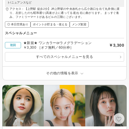
ト/ニュアンスなど
アクセス：【上野駅 徒歩2分】JR上野駅の中央改札から広小路口を出て丸井側に渡
り、左折したのち昭和通り(高速が上に通ってる道)を右に曲がります。 まっすぐ進
み、ファミリーマートがあるビルの三階にございます。
◎ 本日空席あり
ポイントが貯まる・使える
メンズ歓迎
スペシャルメニュー
★新規★ ワンカラーorラメグラデーション
￥3,300
初回
￥3,300 ［オフ無料／60分枠］
すべてのスペシャルメニューを見る
その他の情報を表示