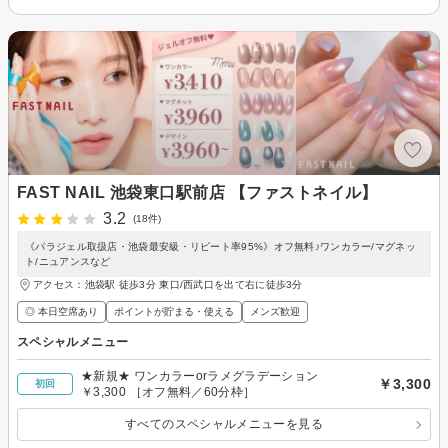
FAST NAIL 池袋東口駅前店 【ファストネイル】
3.2
(18件)
《パラジェル取扱店・池袋最安級・リピート率95%》オフ無料♪ワンカラー/マグネッ
ト/ニュアンスなど
アクセス：池袋駅 徒歩3分 東口/西武口を出て右に徒歩3分
◎ 本日空席あり
ポイントが貯まる・使える
メンズ歓迎
スペシャルメニュー
★新規★ ワンカラーorラメグラデーション
￥3,300
初回
￥3,300 ［オフ無料／60分枠］
すべてのスペシャルメニューを見る