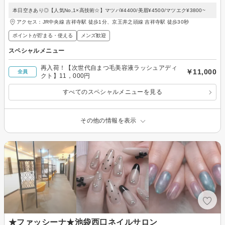
本日空きあり◎【人気No,1×高技術☆】マツパ¥4400/美眉¥4500/マツエク¥3800~
アクセス：JR中央線 吉祥寺駅 徒歩1分、京王井之頭線 吉祥寺駅 徒歩30秒
ポイントが貯まる・使える
メンズ歓迎
スペシャルメニュー
再入荷！【次世代自まつ毛美容液ラッシュアディ
￥11,000
全員
クト】11，000円
すべてのスペシャルメニューを見る
その他の情報を表示
★ファッシーナ★池袋西口ネイルサロン