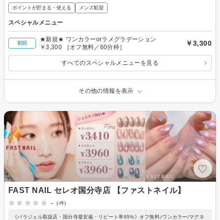
ポイントが貯まる・使える
メンズ歓迎
スペシャルメニュー
★新規★ ワンカラーorラメグラデーション
￥3,300
初回
￥3,300 ［オフ無料／60分枠］
すべてのスペシャルメニューを見る
その他の情報を表示
FAST NAIL セレオ国分寺店 【ファストネイル】
-
(-件)
《パラジェル取扱店・国分寺最安級・リピート率95%》オフ無料♪ワンカラー/マグネ