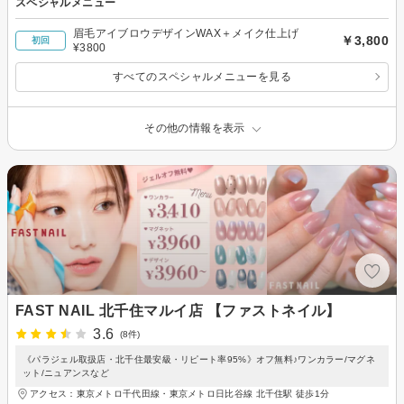
スペシャルメニュー
眉毛アイブロウデザインWAX＋メイク仕上げ
￥3,800
初回
¥3800
すべてのスペシャルメニューを見る
その他の情報を表示
FAST NAIL 北千住マルイ店 【ファストネイル】
3.6
(8件)
《パラジェル取扱店・北千住最安級・リピート率95%》オフ無料♪ワンカラー/マグネ
ット/ニュアンスなど
アクセス：東京メトロ千代田線・東京メトロ日比谷線 北千住駅 徒歩1分