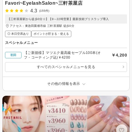
Favori~EyelashSalon~三軒茶屋店
4.3
(155件)
【三軒茶屋駅から徒歩0分☆】【9～22時営業】最新技術ブリスラップ導入
アクセス：東急田園都市線 三軒茶屋駅 徒歩0分
◎ 本日空席あり
ポイントが貯まる・使える
スペシャルメニュー
【ご新規様】マツエク最高級セーブル100本(オ
￥4,200
初回
フ・コーティング込)￥4200
すべてのスペシャルメニューを見る
その他の情報を表示