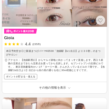
Gioia
4.4
(235件)
本日予約空き◎ご新規まつげパーマ¥3500「池袋駅【b１出口】より３０秒」のまつ
げサロン♪
アクセス：【池袋駅西口】からマルイ跡地に向かってまっすぐ直進します。西口５差
路の交差点まできたら交差点を渡ってから左折します。セブンイレブンの左側ビルで
す。、東京芸術劇場向かい１F「ターリー屋」さんが入っているビルの７階です。【池
袋駅1b出口より】出口から目の前の通りを右に30m程進むとすぐです。
ポイントが貯まる・使える
その他の情報を表示