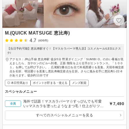
M.(QUICK MATSUGE 恵比寿)
4.7
(406件)
【当日予約可能】恵比寿駅すぐ！【マスカラパーマ導入店】コスメカール/LEDエクス
テ/
アクセス：JR山手線 恵比寿駅 徒歩5分 野菜ダイニング「SUMIBI O」の白い看板が見
えましたら、当サロンのビルへ到着。正面 階段を上り左手がエントランス。「１００
１」を押してお呼び下さい。、広尾駅2番出口を出て外苑西通りを直進。天現寺橋交差
点を右折、明治通りを直進し恵比寿橋交差点を左折。さらに進み右手に恵比寿1-22-8
があります。徒歩約11分です
◎ 本日空席あり
ポイントが貯まる・使える
メンズ歓迎
スペシャルメニュー
海外で話題！マスカラパーマ☆すっぴんでも可愛
￥7,490
全員
い♪マスカラを塗ったようなまつ毛！仕上がりツヤ
ツヤ◎
すべてのスペシャルメニューを見る