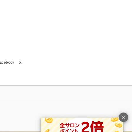
acebook
X