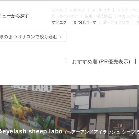
ジェル
スカルプ
マニキュア
フット・ペ
ニューから探す
爪・ネイルケア
自爪・深爪矯正
スカルプ・
マツエク
まつげパーマ
眉・アイブロウ
県のまつげサロンで絞り込む
おすすめ順 (PR優先表示)
&eyelash sheep.labo
(ヘアーアンドアイラッシュ シープ 