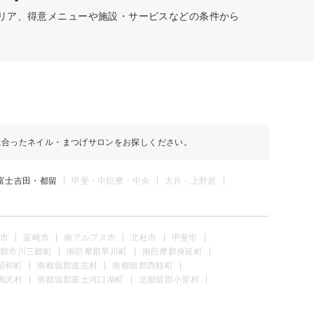
エリア、得意メニューや施設・サービスなどの条件から
に合ったネイル・まつげサロンをお探しください。
富士吉田・都留
甲斐・中巨摩・中央
大月・上野原
市
韮崎市
南アルプス市
北杜市
甲斐市
郡市川三郷町
南巨摩郡早川町
南巨摩郡身延町
昭和町
南都留郡道志村
南都留郡西桂町
鳴沢村
南都留郡富士河口湖町
北都留郡小菅村