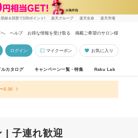
登録＆回答で100ポイント!
楽天グループ
楽天生命
楽天市場
方へ
ヘルプ
お得な情報を受け取る
掲載ご希望のサロン様
ログイン
マイクーポン
お気に入り
イルカタログ
キャンペーン一覧・特集
Raku Lab
5:30
| 子連れ歓迎