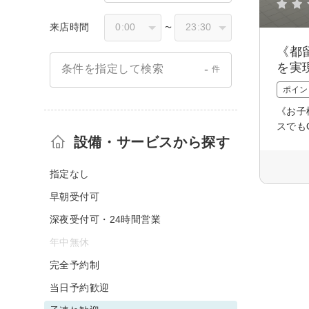
来店時間
〜
《都
を実
-
条件を指定して検索
件
ポイン
《お子
スでも
設備・サービスから探す
指定なし
早朝受付可
深夜受付可・24時間営業
年中無休
完全予約制
当日予約歓迎