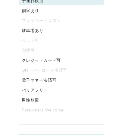
子連れ歓迎
個室あり
プライベートサロン
駐車場あり
ペット可
喫煙可
クレジットカード可
QR・バーコード決済可
電子マネー決済可
バリアフリー
男性歓迎
Foreigners Welcome