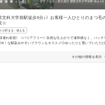
-
(-件)
アクセス：富士急行 都留文科大学前駅 徒歩5分
留文科大学前駅徒歩5分♪》お客様一人ひとりのまつ毛
現☆
トが貯まる・使える
様連れ歓迎》《バリアフリー》自然な仕上がりで違和感なく、パッチ
OK！な馴染みやすいブラウンもオススメ◎ゆったりと寛いでいただけ
その他の情報を表示