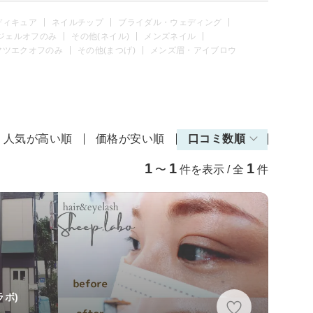
ディキュア
ネイルチップ
ブライダル・ウェディング
ジェルオフのみ
その他(ネイル)
メンズネイル
マツエクオフのみ
その他(まつげ)
メンズ眉・アイブロウ
人気が高い順
価格が安い順
口コミ数順
1
1
1
〜
件を表示 / 全
件
ラボ)