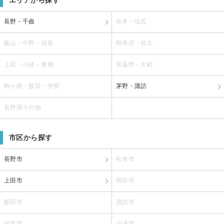
長野・千曲
松本・塩尻
飯山・中野・須坂
軽井沢・佐久
上田・小諸・東御
安曇野・大町
駒ヶ根・飯田・伊那
茅野・諏訪
長野県その他
市区から探す
長野市
松本市
上田市
岡谷市
飯田市
諏訪市
須坂市
小諸市