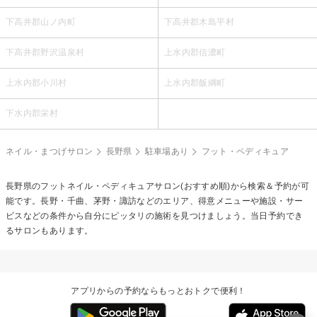
下高井郡山ノ内町
下高井郡木島平村
下高井郡野沢温泉村
上水内郡信濃町
上水内郡小川村
上水内郡飯綱町
下水内郡栄村
ネイル・まつげサロン
長野県
駐車場あり
フット・ペディキュア
長野県の
フットネイル・ペディキュア
サロン(おすすめ順)から検索＆予約が可
能です。長野・千曲、茅野・諏訪などのエリア、得意メニューや施設・サー
ビスなどの条件から自分にピッタリの施術を見つけましょう。当日予約でき
るサロンもあります。
アプリからの予約ならもっとおトクで便利！