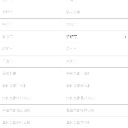
伊那市
駒ヶ根市
中野市
大町市
飯山市
茅野市
塩尻市
佐久市
千曲市
東御市
安曇野市
南佐久郡小海町
南佐久郡川上村
南佐久郡南牧村
南佐久郡南相木村
南佐久郡北相木村
南佐久郡佐久穂町
北佐久郡軽井沢町
北佐久郡御代田町
北佐久郡立科町