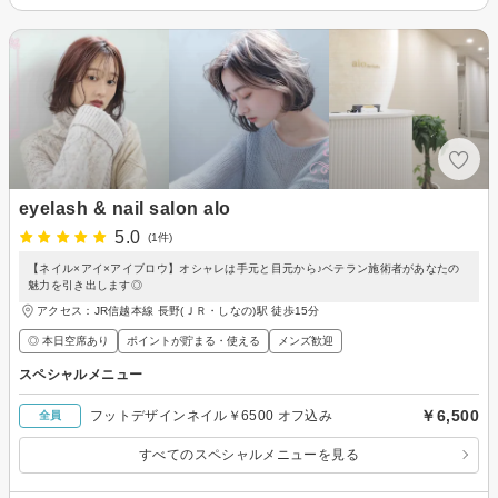
eyelash & nail salon alo
5.0
(1件)
【ネイル×アイ×アイブロウ】オシャレは手元と目元から♪ベテラン施術者があなたの
魅力を引き出します◎
アクセス：JR信越本線 長野(ＪＲ・しなの)駅 徒歩15分
◎ 本日空席あり
ポイントが貯まる・使える
メンズ歓迎
スペシャルメニュー
￥6,500
フットデザインネイル￥6500 オフ込み
全員
すべてのスペシャルメニューを見る