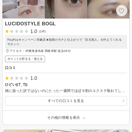
LUCIDOSTYLE BOGL
1.0
(1件)
PayPayキャンペーン対象店★抜群のモチと仕上がりで「目元美人」を叶えてくれる
サロン☆
アクセス：JR東海道本線 西岐阜駅 徒歩28分
ポイントが貯まる・使える
口コミ
1.0
ひどい((T_T))
雑に扱った訳ではないのにたった一週間でほぼ９割のエクステ取れてしまい、こんな短期間で急いで他のお店を予約しました。エクステ歴は10年くらいですがここまで酷いのは初めてです。 待ち合い席も直射日光のあたる暑い場所だったり、メンバーチケットの客(私)の名前も走り書きのような汚い字……要所要所で残念な部分が多かったです。
すべての口コミを見る
その他の情報を表示