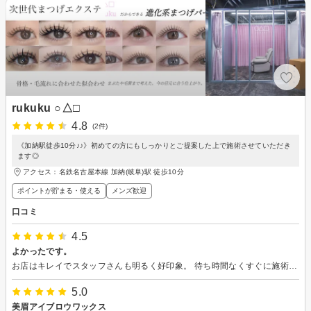
rukuku ○△□
4.8
(2件)
《加納駅徒歩10分♪♪》初めての方にもしっかりとご提案した上で施術させていただき
ます◎
アクセス：名鉄名古屋本線 加納(岐阜)駅 徒歩10分
ポイントが貯まる・使える
メンズ歓迎
口コミ
4.5
よかったです。
お店はキレイでスタッフさんも明るく好印象。 待ち時間なくすぐに施術してもらえました。 まつ毛がキレイに上がり、当分ハッピーな気分で過ごせそうです。 ありがとうございました！
5.0
美眉アイブロウワックス