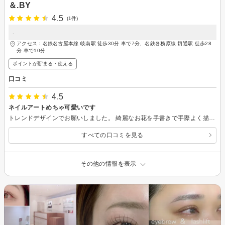
＆.BY
4.5
(1件)
.
アクセス：名鉄名古屋本線 岐南駅 徒歩30分 車で7分、名鉄各務原線 切通駅 徒歩28
分 車で10分
ポイントが貯まる・使える
口コミ
4.5
ネイルアートめちゃ可愛いです
トレンドデザインでお願いしました。 綺麗なお花を手書きで手際よく描いてもらい、友人からはシール？と言われたほどです！ 予約時間に行きましたが、前の方が押してて15分ほど待ちましたが、スタートしたらジェルオフ込み&アートもあるのに1時間半ほどで早かったです。 パラジェルが無かったのが残念でしたのでサービスは★4で。 今回のネイルの持ちや爪のダメージを見て再来検討したいです！ ネイルの仕上がりには大変満足です。 ありがとうございました＾＾ 駐車場も複数台あり、道もお店も分かりやすくて良かったです♪
すべての口コミを見る
その他の情報を表示