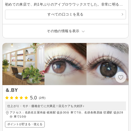
初めての来店で、約1年ぶりのアイブロウワックスでした。非常に明るく、丁寧に接客して頂きました。自宅からも近いため、今後も定期的に通いたいと思います。
すべての口コミを見る
その他の情報を表示
＆.BY
5.0
(2件)
仕上がり・モチ・価格全てに大満足！目元ケアも大好評♪
アクセス：名鉄名古屋本線 岐南駅 徒歩30分 車で7分、名鉄各務原線 切通駅 徒歩28
分 車で10分
ポイントが貯まる・使える