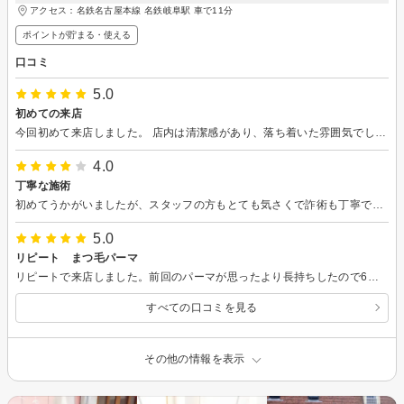
アクセス：名鉄名古屋本線 名鉄岐阜駅 車で11分
ポイントが貯まる・使える
口コミ
5.0
初めての来店
今回初めて来店しました。 店内は清潔感があり、落ち着いた雰囲気でした。 カウンセリングが丁寧で悩みや要望を聞いていただけたので満足です！
4.0
丁寧な施術
初めてうかがいましたが、スタッフの方もとても気さくで詐術も丁寧で希望に合った上がり具合でよかったです。 お得な回数券もあるようなので購入しようか迷っています。
5.0
リピート まつ毛パーマ
リピートで来店しました。前回のパーマが思ったより長持ちしたので6週間後の再来店となりました。前回とは違う方が施術して下さいましたが、要望も丁寧に聞いてくださって、希望通りの仕上がりでした！ありがとうございました
すべての口コミを見る
その他の情報を表示