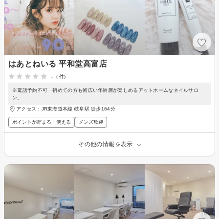
はあとねいる 平和堂高富店
-
(-件)
※電話予約不可 初めての方も幅広い年齢層が楽しめるアットホームなネイルサロ
ン。
アクセス：JR東海道本線 岐阜駅 徒歩164分
ポイントが貯まる・使える
メンズ歓迎
その他の情報を表示