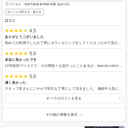
アクセス：名鉄竹鼻線 柳津(岐阜)駅 徒歩10分
ポイントが貯まる・使える
口コミ
4.5
ありがとうございました
初めての利用でしたが丁寧にカウンセリングをしてくださったので安心でした。 時間もピッタリ50分でした。 仕上がりも想像通りで満足です。 ありがとうございました。
5.0
本当に良かったです
12年前初マツエクで、その間色々な店行ったことあるが、beauty salon shucreが1番良くて満足でした。サロン入ってから優しくてすごくプロフェッショナルでした。
5.0
凄く良かった
スタッフ皆さんにこやかで対応も丁寧にして頂きました。 施術中も気になる事などなにもなく、快適でした。 仕上がりも凄く綺麗でした。 行って良かったです。また担当して頂きたいと思います。
すべての口コミを見る
その他の情報を表示