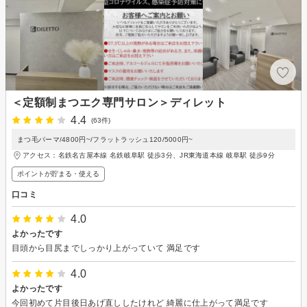
＜定額制まつエク専門サロン＞ディレット
4.4
(63件)
まつ毛パーマ/4800円~/フラットラッシュ120/5000円~
アクセス：名鉄名古屋本線 名鉄岐阜駅 徒歩3分、JR東海道本線 岐阜駅 徒歩9分
ポイントが貯まる・使える
口コミ
4.0
よかったです
目頭から目尻までしっかり上がっていて 満足です
4.0
よかったです
今回初めて片目後日あげ直ししたけれど 綺麗に仕上がって満足です