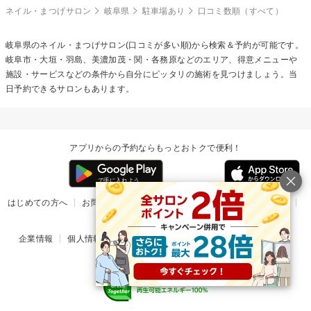
ネイル・まつげサロン
岐阜県
駐車場あり
口コミ数順（すべて）
岐阜県のネイル・まつげサロン(口コミが多い順)から検索＆予約が可能です。
岐阜市・大垣・羽島、美濃加茂・関・各務原などのエリア、得意メニューや
施設・サービスなどの条件から自分にピッタリの施術を見つけましょう。当
日予約できるサロンもあります。
アプリからの予約ならもっとおトクで便利！
はじめての方へ
お問い合わせ
ヘルプ
リリース情報
利用規約
掲載ご希望のサロン様
企業情報
個人情報保護方針
楽天のサービス一覧
アプリ一覧
© Rakuten Group, Inc.