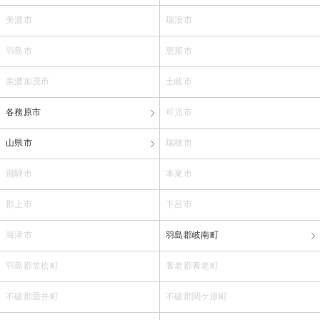
美濃市
瑞浪市
羽島市
恵那市
美濃加茂市
土岐市
各務原市
可児市
山県市
瑞穂市
飛騨市
本巣市
郡上市
下呂市
海津市
羽島郡岐南町
羽島郡笠松町
養老郡養老町
不破郡垂井町
不破郡関ケ原町