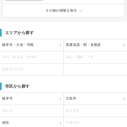
その他の情報を表示
エリアから探す
岐阜市・大垣・羽島
美濃加茂・関・各務原
可児・多治見・中津川
高山・飛騨・下呂
岐阜県その他
市区から探す
岐阜市
大垣市
高山市
多治見市
関市
中津川市