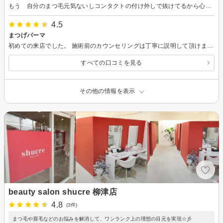
もう 自分のまつ毛元気ないしコンタクトの付け外しで抜けてるから心配だったけど 思ってた以上に気に入りました。立ち上がりもよく目元がパッチリです。花粉症で目ヤニが酷くなったので まつエクは辞めたのですが 満足出来る仕上がりでした。オフの時も痛く無く寝てしまいました。ありがとうございました
4.5
まつげパーマ
初めての来店でした。 施術前のカウンセリングは丁寧に説明して頂けました。お店の雰囲気も良く、仕上がりも満足です。個人的にフカフカなベッドがとても気に入りました。
すべての口コミを見る
その他の情報を表示
beauty salon shucre 柳津店
4.8
(3件)
まつ毛や眉毛などのお悩みを解消して、ワンランク上の理想の目元を実現☆彡