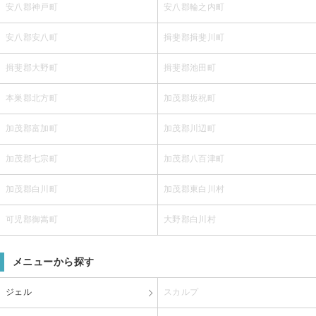
安八郡神戸町
安八郡輪之内町
安八郡安八町
揖斐郡揖斐川町
揖斐郡大野町
揖斐郡池田町
本巣郡北方町
加茂郡坂祝町
加茂郡富加町
加茂郡川辺町
加茂郡七宗町
加茂郡八百津町
加茂郡白川町
加茂郡東白川村
可児郡御嵩町
大野郡白川村
メニューから探す
ジェル
スカルプ