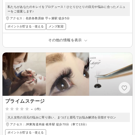
私たちがあなたのキレイをプロデュース！ひとりひとりの目元や悩みに合ったメニュ
ーをご提案します♪
アクセス：名鉄各務原線 苧ヶ瀬駅 徒歩5分
ポイントが貯まる・使える
メンズ歓迎
その他の情報を表示
プライムステージ
-
(-件)
大人女性の目元の悩みに寄り添い、まつげと眉毛でお悩み解消を目指すサロン
アクセス：JR東海道本線 岐阜駅 徒歩70分（車で13分）
ポイントが貯まる・使える