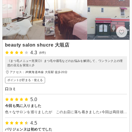
beauty salon shucre 大垣店
4.3
(6件)
《まつ毛メニュー充実◎》まつ毛や眉毛などのお悩みを解消して、ワンランク上の理
想の目元を実現☆彡
アクセス：JR東海道本線 大垣駅 徒歩20分
ポイントが貯まる・使える
口コミ
5.0
今回も気に入りました
色々なサロンを巡りましたが このお店に落ち着きました♪今回は両目頭がアレルギーで炎症を起こしていたのですが さり気なく気遣って頂き有り難うございました。仕上がりを束にしてもらって とっても気に入りました。次回もよろしくお願いします。
4.5
パリジェンヌは初めてでした