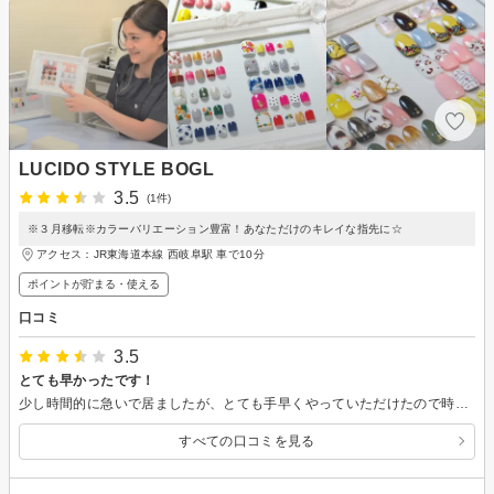
LUCIDO STYLE BOGL
3.5
(1件)
※３月移転※カラーバリエーション豊富！あなただけのキレイな指先に☆
アクセス：JR東海道本線 西岐阜駅 車で10分
ポイントが貯まる・使える
口コミ
3.5
とても早かったです！
少し時間的に急いで居ましたが、とても手早くやっていただけたので時間に余裕を持って帰ることが出来、技術的にも慣れた手つきでキレイにしていただけました。 ただオフの時のストーンを外すときに強引だったので、痛かったのは覚えています。 お店も美容院とエステも兼ねていて、とても素敵な店内でした。
すべての口コミを見る