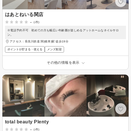
はあとねいる関店
-
(-件)
※電話予約不可 初めての方も幅広い年齢層が楽しめるアットホームなネイルサロ
ン。
アクセス：長良川鉄道 関(岐阜)駅 徒歩19分
ポイントが貯まる・使える
メンズ歓迎
その他の情報を表示
total beauty Plenty
-
(-件)