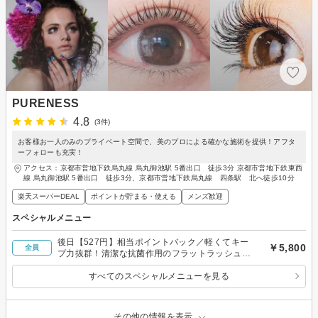
PURENESS
4.8
(3件)
お客様お一人のみのプライベート空間で、美のプロによる確かな施術を提供！アフタ
ーフォローも充実！
アクセス：京都市営地下鉄烏丸線 烏丸御池駅 5番出口 徒歩3分 京都市営地下鉄東西
線 烏丸御池駅 5番出口 徒歩3分、京都市営地下鉄烏丸線 四条駅 北へ徒歩10分
楽天スーパーDEAL
ポイントが貯まる・使える
メンズ歓迎
スペシャルメニュー
後日【527円】相当ポイントバック／軽くてキー
￥5,800
全員
プ力抜群！清潔な抗菌作用のフラットラッシュ
（除去無料）楽天掲載記念120本￥5,800
すべてのスペシャルメニューを見る
その他の情報を表示