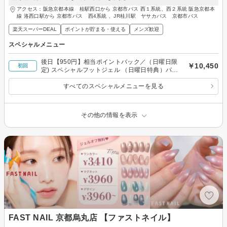
アクセス：阪急京都本線 桂駅西口から 京都市バス 西１系統、西２系統 阪急京都本
線 洛西口駅から 京都市バス 西4系統 、JR桂川駅 ヤサカバス 京都市バス
楽天スーパーDEAL
ポイントが貯まる・使える
メンズ歓迎
スペシャルメニュー
後日【950円】相当ポイントバック／（日曜日限
￥10,450
初回
定) スペシャルフットジェル （日曜日特典）パッ
クorマッサージサービス!
すべてのスペシャルメニューを見る
その他の情報を表示
FAST NAIL 京都烏丸店 【ファストネイル】