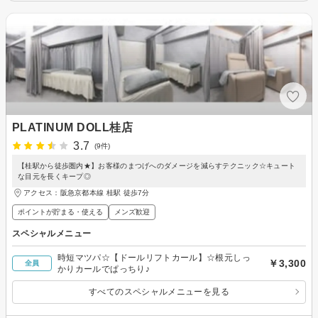
PLATINUM DOLL桂店
3.7
(9件)
【桂駅から徒歩圏内★】お客様のまつげへのダメージを減らすテクニック☆キュート
な目元を長くキープ◎
アクセス：阪急京都本線 桂駅 徒歩7分
ポイントが貯まる・使える
メンズ歓迎
スペシャルメニュー
時短マツパ☆【ドールリフトカール】☆根元しっ
￥3,300
全員
かりカールでぱっちり♪
すべてのスペシャルメニューを見る