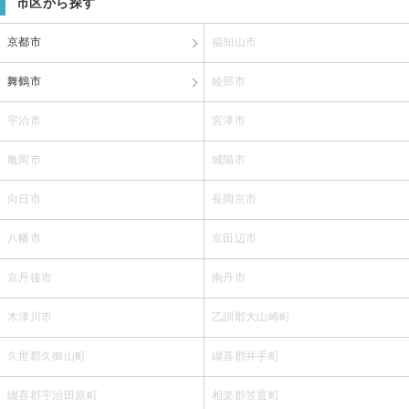
市区から探す
京都市
福知山市
舞鶴市
綾部市
宇治市
宮津市
亀岡市
城陽市
向日市
長岡京市
八幡市
京田辺市
京丹後市
南丹市
木津川市
乙訓郡大山崎町
久世郡久御山町
綴喜郡井手町
綴喜郡宇治田原町
相楽郡笠置町