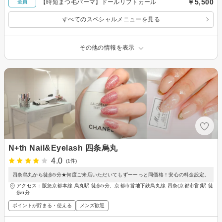
￥5,500
【時短まつ毛パーマ】ドールリフトカール
全員
すべてのスペシャルメニューを見る
その他の情報を表示
N+th Nail&Eyelash 四条烏丸
4.0
(1件)
四条烏丸から徒歩5分★何度ご来店いただいてもずーーっと同価格！安心の料金設定。
アクセス：阪急京都本線 烏丸駅 徒歩5分、京都市営地下鉄烏丸線 四条(京都市営)駅 徒
歩6分
ポイントが貯まる・使える
メンズ歓迎