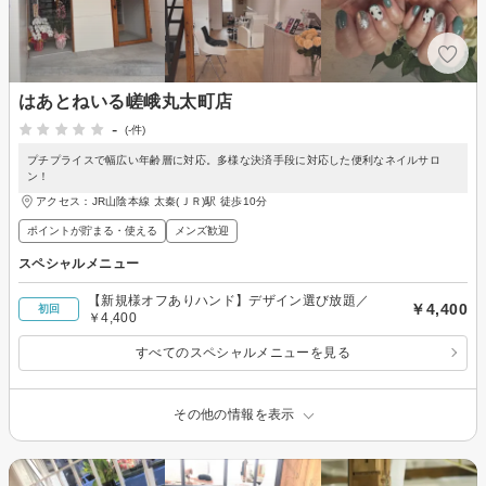
はあとねいる嵯峨丸太町店
-
(-件)
プチプライスで幅広い年齢層に対応。多様な決済手段に対応した便利なネイルサロ
ン！
アクセス：JR山陰本線 太秦(ＪＲ)駅 徒歩10分
ポイントが貯まる・使える
メンズ歓迎
スペシャルメニュー
【新規様オフありハンド】デザイン選び放題／
￥4,400
初回
￥4,400
すべてのスペシャルメニューを見る
その他の情報を表示