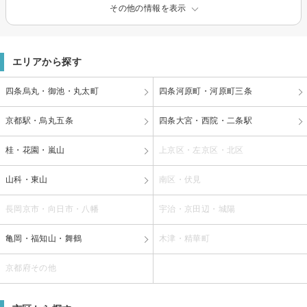
その他の情報を表示
エリアから探す
四条烏丸・御池・丸太町
四条河原町・河原町三条
京都駅・烏丸五条
四条大宮・西院・二条駅
桂・花園・嵐山
上京区・左京区・北区
山科・東山
南区・伏見
長岡京市・向日市・八幡
宇治・京田辺・城陽
亀岡・福知山・舞鶴
木津・精華町
京都府その他