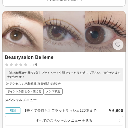
Beautysalon Belleme
-
(-件)
【東舞鶴駅から徒歩3分】プライベート空間でゆったりお過ごし下さい。初心者さまも
大歓迎です！
アクセス：JR舞鶴線 東舞鶴駅 徒歩3分
ポイントが貯まる・使える
メンズ歓迎
スペシャルメニュー
￥6,600
【軽くて長持ち】フラットラッシュ120本まで
初回
すべてのスペシャルメニューを見る