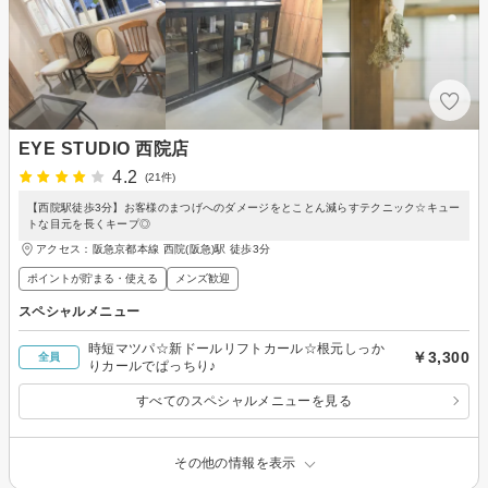
EYE STUDIO 西院店
4.2
(21件)
【西院駅徒歩3分】お客様のまつげへのダメージをとことん減らすテクニック☆キュー
トな目元を長くキープ◎
アクセス：阪急京都本線 西院(阪急)駅 徒歩3分
ポイントが貯まる・使える
メンズ歓迎
スペシャルメニュー
時短マツパ☆新ドールリフトカール☆根元しっか
￥3,300
全員
りカールでぱっちり♪
すべてのスペシャルメニューを見る
その他の情報を表示