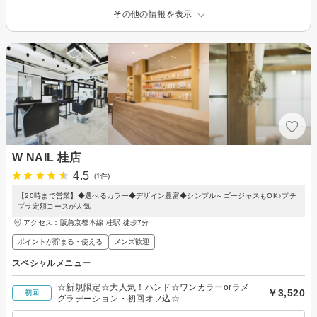
その他の情報を表示
W NAIL 桂店
4.5
(1件)
【20時まで営業】◆選べるカラー◆デザイン豊富◆シンプル～ゴージャスもOK♪プチ
プラ定額コースが人気
アクセス：阪急京都本線 桂駅 徒歩7分
ポイントが貯まる・使える
メンズ歓迎
スペシャルメニュー
☆新規限定☆大人気！ハンド☆ワンカラーorラメ
￥3,520
初回
グラデーション・初回オフ込☆