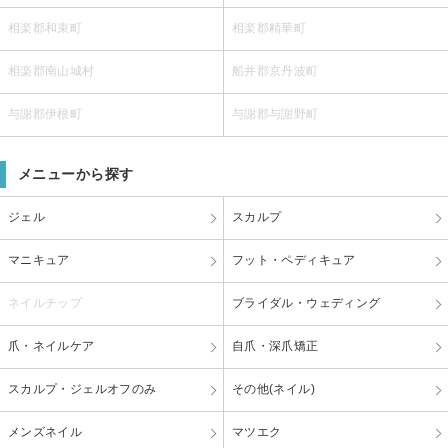
相楽郡和束町
相楽郡精華町
相楽郡南山城村
船井郡京丹波町
与謝郡伊根町
与謝郡与謝野町
メニューから探す
ジェル
スカルプ
マニキュア
フット・ペディキュア
ネイルチップ
ブライダル・ウェディング
爪・ネイルケア
自爪・深爪矯正
スカルプ・ジェルオフのみ
その他(ネイル)
メンズネイル
マツエク