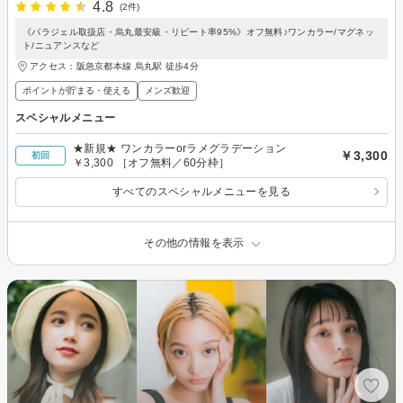
4.8
(2件)
《パラジェル取扱店・烏丸最安級・リピート率95%》オフ無料♪ワンカラー/マグネッ
ト/ニュアンスなど
アクセス：阪急京都本線 烏丸駅 徒歩4分
ポイントが貯まる・使える
メンズ歓迎
スペシャルメニュー
★新規★ ワンカラーorラメグラデーション
￥3,300
初回
￥3,300 ［オフ無料／60分枠］
すべてのスペシャルメニューを見る
その他の情報を表示