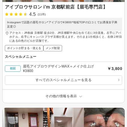
アイブロウサロン i'm 京都駅前店【眉毛専門店】
4.5
(11件)
Instagramで話題の眉毛サロン*アイブロウ¥3800*地域TOPの口コミでお洒落女子満
足度◎
アクセス：JR各線 京都駅 徒歩2分、JR京都駅中央口を出て左に3分直進。左手にアパ
ホテル、右手にキャンパスプラザ京都が見えます。そのまま1分程歩くと、右側２軒目
にある白色のビルが店舗です。
ポイントが貯まる・使える
メンズ歓迎
スペシャルメニュー
眉毛アイブロウデザインWAX＋メイク仕上げ
￥3,800
初回
¥3800
すべてのスペシャルメニューを見る
その他の情報を表示