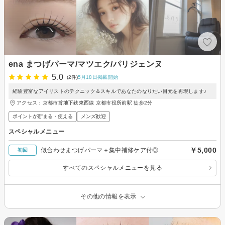
ena まつげパーマ/マツエク/パリジェンヌ
5.0
(2件)
5月18日掲載開始
経験豊富なアイリストのテクニック＆スキルであなたのなりたい目元を再現します♪
アクセス：京都市営地下鉄東西線 京都市役所前駅 徒歩2分
ポイントが貯まる・使える
メンズ歓迎
スペシャルメニュー
￥5,000
似合わせまつげパーマ＋集中補修ケア付◎
初回
すべてのスペシャルメニューを見る
その他の情報を表示