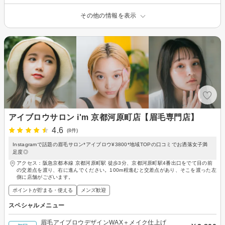
その他の情報を表示
アイブロウサロン i'm 京都河原町店【眉毛専門店】
4.6
(8件)
Instagramで話題の眉毛サロン*アイブロウ¥3800*地域TOPの口コミでお洒落女子満
足度◎
アクセス：阪急京都本線 京都河原町駅 徒歩3分、京都河原町駅4番出口をでて目の前
の交差点を渡り、右に進んでください。100m程進むと交差点があり、そこを渡った左
側に店舗がございます。
ポイントが貯まる・使える
メンズ歓迎
スペシャルメニュー
眉毛アイブロウデザインWAX＋メイク仕上げ