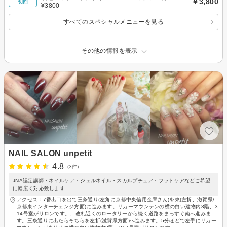
￥3,800
初回
¥3800
すべてのスペシャルメニューを見る
その他の情報を表示
NAIL SALON unpetit
4.8
(3件)
JNA認定講師・ネイルケア・ジェルネイル・スカルプチュア・フットケアなどご希望
に幅広く対応致します
アクセス：7番出口を出て三条通り(左角に京都中央信用金庫さん)を東(左折、滋賀県/
京都東インターチェンジ方面)に進みます。リカーマウンテンの横の白い建物内3階、3
14号室がサロンです。、改札近くのロータリーから続く道路をまっすぐ南へ進みま
す。三条通りに出たらそちらを左折(滋賀県方面)へ進みます。5分ほどで左手にリカー