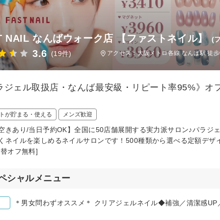
ST NAIL なんばウォーク店 【ファストネイル】
(
3.6
(19件)
アクセス：大阪メトロ各線 なんば駅 徒歩
ラジェル取扱店・なんば最安級・リピート率95%》オフ
トが貯まる・使える
メンズ歓迎
空きあり/当日予約OK】全国に50店舗展開する実力派サロン♪パラジ
くネイルを楽しめるネイルサロンです！500種類から選べる定額デザイ
付替オフ無料]
ペシャルメニュー
＊男女問わずオススメ＊ クリアジェルネイル◆補強／清潔感UP