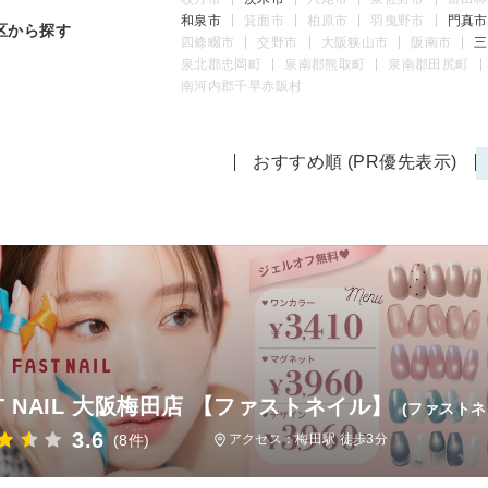
和泉市
箕面市
柏原市
羽曳野市
門真市
区から探す
四條畷市
交野市
大阪狭山市
阪南市
三
泉北郡忠岡町
泉南郡熊取町
泉南郡田尻町
南河内郡千早赤阪村
おすすめ順 (PR優先表示)
ST NAIL 大阪梅田店 【ファストネイル】
(ファスト
3.6
(8件)
アクセス：梅田駅 徒歩3分