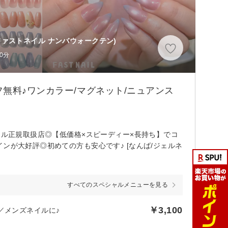
ファストネイル ナンバウォークテン)
0分
無料♪ワンカラー/マグネット/ニュアンス
ェル正規取扱店◎【低価格×スピーディー×長持ち】でコ
ンが大好評◎初めての方も安心です♪ [なんば/ジェルネ
すべてのスペシャルメニューを見る
￥3,100
／メンズネイルに♪