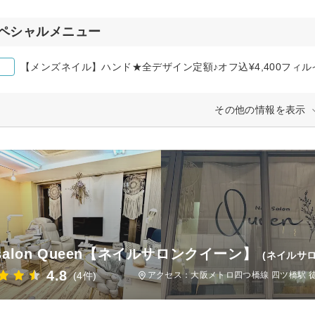
ペシャルメニュー
【メンズネイル】ハンド★全デザイン定額♪オフ込¥4,400フィ
その他の情報を表示
lsalon Queen【ネイルサロンクイーン】
(ネイルサロ
4.8
(4件)
アクセス：大阪メトロ四つ橋線 四ツ橋駅 