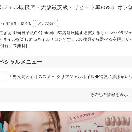
ラジェル取扱店・大阪最安級・リピート率95%》オフ無
トが貯まる・使える
メンズ歓迎
空きあり/当日予約OK】全国に50店舗展開する実力派サロン♪パラジ
くネイルを楽しめるネイルサロンです！500種類から選べる定額デザイ
/付替オフ無料]
ペシャルメニュー
＊男女問わずオススメ＊ クリアジェルネイル◆補強／清潔感UP
その他の情報を表示