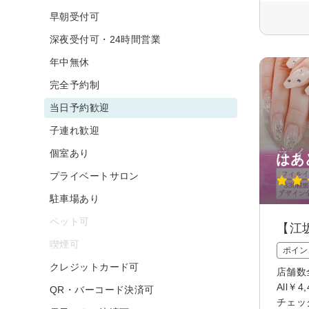
早朝受付可
深夜受付可・24時間営業
年中無休
完全予約制
当日予約歓迎
子連れ歓迎
個室あり
はあ
プライベートサロン
駐車場あり
ペット可
【江
喫煙可
ポイン
クレジットカード可
店舗数
All
QR・バーコード決済可
チェッ