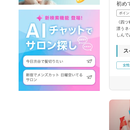
初め
ポイン
《四ツ
漂うネ
しんで
ス
女性