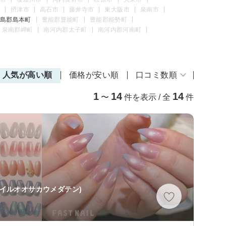
摂津市
高石市
藤井寺市
東大阪市
泉南市
島郡島本町
豊能郡豊能町
豊能郡能勢町
泉南郡岬町
南河内郡太子町
南河内郡河南町
人気が高い順
価格が安い順
口コミ数順
1
14
14
〜
件を表示 / 全
件
ネイルオオサカウメダテン)