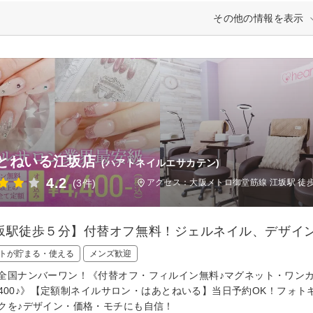
その他の情報を表示
とねいる江坂店
(ハアトネイルエサカテン)
4.2
(3件)
アクセス：大阪メトロ御堂筋線 江坂駅 徒
坂駅徒歩５分】付替オフ無料！ジェルネイル、デザイン30
トが貯まる・使える
メンズ歓迎
全国ナンバーワン！《付替オフ・フィルイン無料♪マグネット・ワンカラー
￥4,400♪》【定額制ネイルサロン・はあとねいる】当日予約OK！フ
クを♪デザイン・価格・モチにも自信！