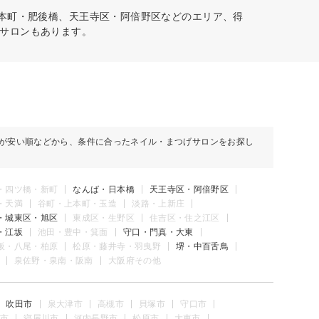
・本町・肥後橋、天王寺区・阿倍野区などのエリア、得
サロンもあります。
が安い順などから、条件に合ったネイル・まつげサロンをお探し
・四ツ橋・新町
なんば・日本橋
天王寺区・阿倍野区
・天満
谷町・上本町・玉造
淡路・上新庄
・城東区・旭区
東成区・生野区
住吉区・住之江区
・江坂
池田・豊中・箕面
守口・門真・大東
阪・八尾・柏原
松原・藤井寺・羽曳野
堺・中百舌鳥
泉佐野・泉南・阪南
大阪府その他
吹田市
泉大津市
高槻市
貝塚市
守口市
市
寝屋川市
河内長野市
松原市
大東市