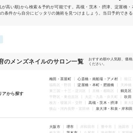
気が高い順)から検索＆予約が可能です。高槻・茨木・摂津、淀屋橋
どの条件から自分にピッタリの施術を見つけましょう。当日予約できる
おすすめ順や人気順、価格
府のメンズネイルのサロン一覧
ください。
梅田・茶屋町
心斎橋・南船場・アメ村
堀江
福島区・野田
淀屋橋・本町・肥後橋
天神橋
東三国・十三・淀川区
京橋・都島区
鶴見区
リアから探す
平野区・東住吉区
大正・九条・弁天町
吹田
枚方・寝屋川・交野
高槻・茨木・摂津
東大
狭山・河内長野・富田林
泉大津・和泉・岸和田
大阪市
堺市
岸和田市
豊中市
池田市
枚方市
茨木市
八尾市
泉佐野市
富田林