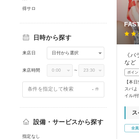
得サロ
FA
日時から探す
来店日
日付から選択
《パ
など
来店時間
〜
ポイン
【本日
-
スパよ
条件を指定して検索
件
イル/
ス
設備・サービスから探す
全員
指定なし