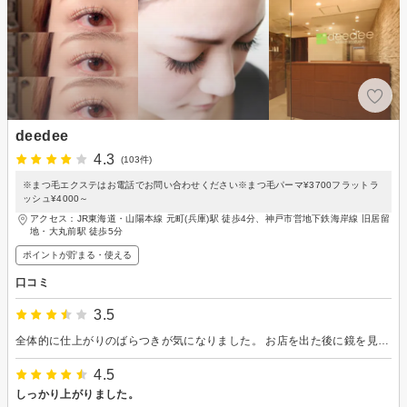
deedee
4.3
(103件)
※まつ毛エクステはお電話でお問い合わせください※まつ毛パーマ¥3700フラットラ
ッシュ¥4000～
アクセス：JR東海道・山陽本線 元町(兵庫)駅 徒歩4分、神戸市営地下鉄海岸線 旧居留
地・大丸前駅 徒歩5分
ポイントが貯まる・使える
口コミ
3.5
全体的に仕上がりのばらつきが気になりました。 お店を出た後に鏡を見たところ、左目の一部分だけまつ毛が上がっていないように感じ、驚きました。 接客はとても丁寧だったので、その点が少し残念に感じました。
4.5
しっかり上がりました。