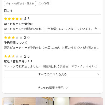
ポイントが貯まる・使える
メンズ歓迎
口コミ
4.5
ゆったりとした気分に
ゆったりとした時間がながれて、仕事帰りにいくと寝てしまいます。 年末だったのでお忙しそうでしたが、きちんとカウンセリングしていただき、よかったです。
3.0
予約時間について
楽天ビューティーで予約をして来店したが、お店の抑えている時間と自分にきたメールに時間の相違があった。 店舗の予約時間にも案内されず、結局1時間ほど待たされた。 謝罪はあったものの、車で来ていると行ったが、駐車券なども特になくこちらが言わないとアクションがなく残念であった。 サービス自体は満足いく内容であった。
2.5
駅近！雰囲気良い！！
マツエクで初来店しました！ 雰囲気は良く美容室、マツエク、ネイル出来るみたいです。 マツエクは他店でもやっているのでどうしても比較になりますが種類の説明が少し分かりづらい。 マツエク中もつけ終わってるはずなのに左まつげだけやたら触られ、コームど整えられ失敗したしたんかな？って不信感を覚える程でした。 他店とはやりかたが違うかもですが片目だけで特にまぶたはテープ固定で見えないからこその不安でした。 マツエクはモチを見てよければ担当変えて様子見しても良いかな？とは思いました。
すべての口コミを見る
その他の情報を表示