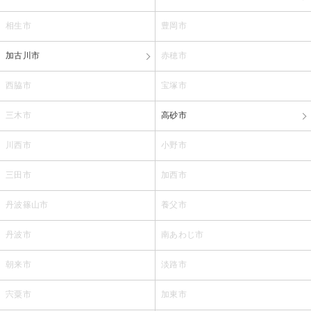
相生市
豊岡市
加古川市
赤穂市
西脇市
宝塚市
三木市
高砂市
川西市
小野市
三田市
加西市
丹波篠山市
養父市
丹波市
南あわじ市
朝来市
淡路市
宍粟市
加東市