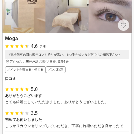
Moga
4.6
(4件)
《完全個室の隠れ家サロン》持ちが悪い、まつ毛が短いなど何でもご相談下さい♪
アクセス：JR神戸線 元町(ＪＲ)駅 徒歩1分
ポイントが貯まる・使える
メンズ歓迎
口コミ
5.0
ありがとうございます
とても綺麗にしていただきました。ありがとうございました。
3.5
初めてお伺いしました
しっかりカウンセリングしていただき、丁寧に施術いただき良かったです。