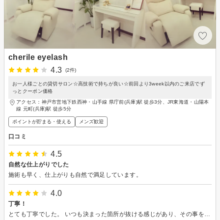
cherile eyelash
4.3
(2件)
お一人様ごとの貸切サロン☆高技術で持ちが良い☆前回より3week以内のご来店でず
っとクーポン価格
アクセス：神戸市営地下鉄西神・山手線 県庁前(兵庫)駅 徒歩3分、JR東海道・山陽本
線 元町(兵庫)駅 徒歩5分
ポイントが貯まる・使える
メンズ歓迎
口コミ
4.5
自然な仕上がりでした
施術も早く、仕上がりも自然で満足しています。
4.0
丁寧！
とても丁寧でした。 いつも決まった箇所が抜ける感じがあり、その事を始めに伝えました。 今回は、全体にバランスよく残っていて、今まで気になっていた事が改善されて嬉しいです。 ありがとうございました。