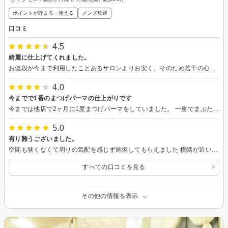
ポイントが貯まる・使える
メンズ歓迎
口コミ
4.5
綺麗に仕上げてくれました。
お値段が今まで利用したことあるサロンよりお安く、そのため若干の心配をしていましたが、全く問題なく、むしろスタッフの方も親切・丁寧でとても満足しました。 施術中のマッサージも良かったです。 また是非宜しくお願いします。
4.0
今までで1番のまつげパーマの仕上がりです
今までは他店で2ヶ月に1度まつげパーマをしていました。 一重でまぶたが重くいつも目尻側しかまつげが上がらず、お店をいくつか変えてみても満足のいくまつげの仕上がりになった事はありませんでした。 こちらのお店は口コミが良かったので、ダメ元で初めて利用しました。 いつもまつげが上がらないことをお伝えし、考えて施術してくださりました。 私のまつげの状態に合わせた対応を色々としてくださったので時間は掛かりましたが、初めてまつげ全体がカールしました。 感動です！！ あとはどれぐらいカールが持つか楽しみです。 駐車場が無く近くのコインパーキングを利用したので、駐車場があれば言うことなしです。 パーキング代が掛かっても行く価値はありますので、これからも通いたいと思います。 ありがとうございました。
5.0
有り難うございました。
空間も狭くなくて周りの気配を感じず施術してもらえました 横隣が近いと少し嫌だったのでとても良かったです あと提案して頂いたブラウンラッシュがとても好評でした。 前のお店ではなかったので、とても気に入りました！ 手のマッサージも気持ち良かったです。 担当の方は楽しい方で話しやすかったです 又宜しくお願いします。
すべての口コミを見る
その他の情報を表示