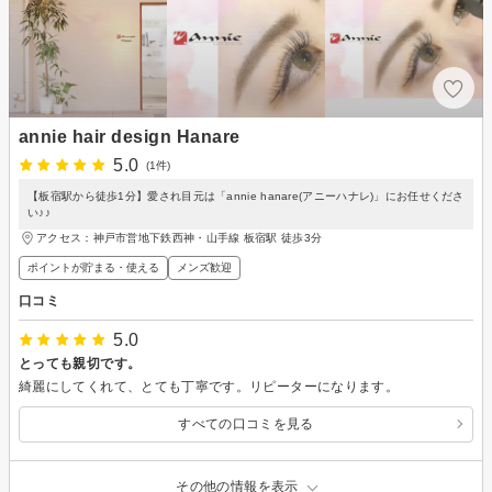
annie hair design Hanare
5.0
(1件)
【板宿駅から徒歩1分】愛され目元は「annie hanare(アニーハナレ)」にお任せくださ
い♪♪
アクセス：神戸市営地下鉄西神・山手線 板宿駅 徒歩3分
ポイントが貯まる・使える
メンズ歓迎
口コミ
5.0
とっても親切です。
綺麗にしてくれて、とても丁寧です。リピーターになります。
すべての口コミを見る
その他の情報を表示