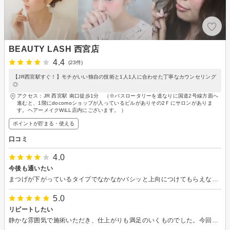
BEAUTY LASH 西宮店
4.4
(23件)
【JR西宮駅すぐ！】モチがいい独自の技術と1人1人に合わせた丁寧なカウンセリング
◎
アクセス：JR 西宮駅 南口徒歩1分 （※バスロータリーを道なりに国道2号線方面へ
進むと、1階にdocomoショップが入っているビルがありその2Ｆにサロンがありま
す。ヘアーメイクWiLL店内にございます。 ）
ポイントが貯まる・使える
口コミ
4.0
今後も通いたい
まつげが下がっているタイプでなかなかバシッと上向につけてもらえないのですがこちらは綺麗に付けてくださり満足です。マツエクが取れる時に毛が抜けずエクステだけポロポロ落ちるのでそこだけちょっと残念。。グルーが少ないのか、私が滲みて涙ボロボロだったからなのかわからないですが、それでもトータルとしては綺麗につけて下さったので満足しています。 足元マッサージ機能付きのチェアでしますが、私は痛くて止めてもらいました。
5.0
リピートしたい
静かな雰囲気で施術いただき、仕上がりも満足のいくものでした。今回まつげパーマをしていただいたのですが、もちがよければまたリピートさせていただこうと思います。