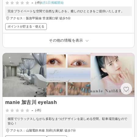
-
(-件)
6月1日掲載開始
完全プライベートな空間で自然な美しさを。癒しのひとときをご提供いたします。
アクセス：阪急甲陽線 苦楽園口駅 徒歩5分
ポイントが貯まる・使える
その他の情報を表示
manie 加古川 eyelash
-
(-件)
個室でリラックスしながら多彩なまつげデザインを楽しめる空間。駐車場完備なので
安心！
アクセス：山陽電鉄本線 別府(兵庫)駅 徒歩7分