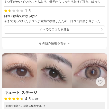
まつ毛が伸びていたこともあり、根元からしっかり上げて頂き、ぱっちりらとした印象になりました。ありがとうございました。
1.5
口コミは当てにならない
今まで伺っていたサロンが遠方に移動したため、口コミ評価が良かったこちらに初めて来店しました。 来店し、カウンセリング話の際にトータル50分ぐらいかかりますと説明がありました。 1剤塗布後にマツエクのお客さんが来店。 2剤塗布後、うたた寝していたのですが気がつくと、先ほど来店のマツエクの方が帰られる所でした。 その時点で「なぜマツエクが先？」と私。 そこから結構時間が経って2剤の拭き取り。 拭き取りも薬液だけでなく、かましも入れずゴシゴシするので、アイシャドウも所々とれ、施術後の確認時には目尻や瞼が黒ずんでいました。 この時点で再来店はないなと思いましたが、スタッフが年配の方だったので大目に見て我慢しました。 しかし会計をし退店すると、なんと開始から90分以上時間が経過していました。 これは流石に酷すぎます。 60分のコースでしたので、誤差が出てもせめて10分程度。 それを見越して次の別サロンの予約を入れていたのですが、もちろん間に合うわけもなく、無断キャンセル扱いされました。 最悪です。 もちろん、時間オーバーの旨は施術中や会計の時にも何ひと言なし。 人の時間を何だと思っているのか、予約していたサロン代のキャンセル料も請求したいぐらい憤りを感じています。 口コミは当てにならないです。 ちなみにまつ毛の上がりも左右非対です。
すべての口コミを見る
その他の情報を表示
キュート ステージ
4.5
(71件)
国際会館近く、駅近の便利サロン♪