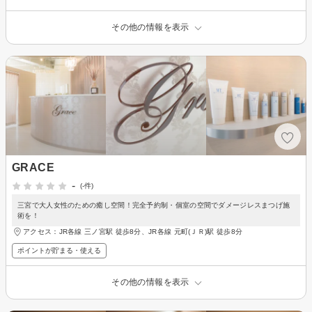
その他の情報を表示
GRACE
-
(-件)
三宮で大人女性のための癒し空間！完全予約制・個室の空間でダメージレスまつげ施
術を！
アクセス：JR各線 三ノ宮駅 徒歩8分、JR各線 元町(ＪＲ)駅 徒歩8分
ポイントが貯まる・使える
その他の情報を表示