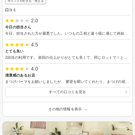
ポイントが貯まる・使える
口コミ
2.0
今日の担当さん
今日、担当された方が最悪でした。いつもの工程と違う様に感じて終始「？」状態でした。テープも何度も貼り直しされ、顔がかゆかったです。放置された後の施術の時も急に触られびっくりしました。いつもなら声をかけてくださいます。パーマ液もその他の行為も他の方より目の際まで塗布され、目の周りがピリピリしたのと、終わってから目が真っ赤になってました。幸い、今はだいぶマシにはなりましたが、とても怖かったです。この方は新人なのかな？と思いました。そうなのであればまだ人に施術するのは早いんじゃないかと思います。私は、もうこの担当さんはお断りさせてください。他の人が良い人ばかりなので残念です。サロン自体はとてもいいですのでこれからも通い続けたいと思うので、この担当の方だけは本当に避けて頂けると嬉しいです。よろしくお願い致します。
4.5
とても良い
2回目の利用です。 前回の仕上がりがとても良くて、同じロットで！とオーダーしましたが完全再現どころかさらに上回る施術をしてくださいました。 3日たった今もめっちゃ綺麗に上がってます。 何の特典かわからないのですが、アイシャンプーもしていただけて満足です。 ありがとうございました。
4.0
清潔感のあるお店
まつげパーマをお願いしましたが、 要望を聞いてくれたり、まつげの状態を教えて 頂き安心感がありました。 仕上がりももちろん満足で、ベッドが気持ちよくリラックスして受ける事ができました。 個室になっているところもありがたかったです。
すべての口コミを見る
その他の情報を表示