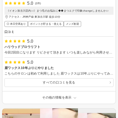
5.0
(2件)
《イオン加古川店内♪♪》まつ毛のお悩みに◆◆まつエクで印象changeしませんか♪♪
アクセス：JR神戸線 東加古川駅 徒歩10分
◎ 本日空席あり
ポイントが貯まる・使える
メンズ歓迎
口コミ
5.0
ハリウッドブロウリフト
今回2回目になります リピさせて頂きます いつも楽しみながら利用させて頂いてます 接客、技術面、雰囲気全てパーフェクトです、いつもは店長さんで気さくに話かけてくれるし、こちらも毎回楽しみにしてます また利用する際は宜しくお願いしますね(^o^)
5.0
眉ワックス10年ぶりにやりました
こちらのサロンは初めて利用しました 眉ワックスは10年ぶりにやってみたいなと 思い、地元で探している所、イオン加古川があったので、aquarelleさんに決めさせて頂きました。 担当は店長さんでカウンセリングから デザイン提案全てにおいてご丁寧に 対応してくれたおかげで安心して 利用することができました。 気さくに話してくれる所も好感度アップで お客さんにとっては楽しい時間を 作ってくれたのは間違いありません 眉のデザインや技術面でも満足する 仕上がりでしたので高評価させて頂きました。眉ワックス以外のメニューも豊富で 今後利用する時は活用して行きたいと 思います。男性でも満足いくサービスで あることは間違いありませんので 利用して損はないです。 また時間がある時や機会があれば 利用させて頂きます(^o^)
すべての口コミを見る
その他の情報を表示