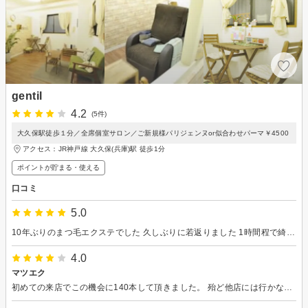
gentil
4.2
(5件)
大久保駅徒歩１分／全席個室サロン／ご新規様パリジェンヌor似合わせパーマ￥4500
アクセス：JR神戸線 大久保(兵庫)駅 徒歩1分
ポイントが貯まる・使える
口コミ
5.0
10年ぶりのまつ毛エクステでした 久しぶりに若返りました 1時間程で綺麗に仕上げていただきました 又 大西あいさんにお願いします
4.0
マツエク
初めての来店でこの機会に140本して頂きました。 殆ど他店には行かないので、大変迅速で慣れてる感じがよくわかり、安心しました…