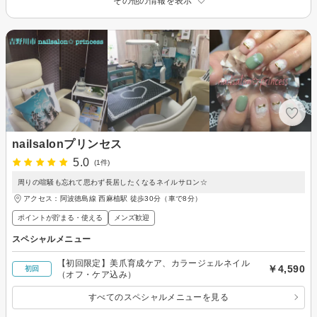
その他の情報を表示
nailsalonプリンセス
5.0
(1件)
周りの喧騒も忘れて思わず長居したくなるネイルサロン☆
アクセス：阿波徳島線 西麻植駅 徒歩30分（車で8分）
ポイントが貯まる・使える
メンズ歓迎
スペシャルメニュー
【初回限定】美爪育成ケア、カラージェルネイル
￥4,590
初回
（オフ・ケア込み）
すべてのスペシャルメニューを見る