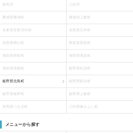
美馬市
三好市
勝浦郡勝浦町
勝浦郡上勝町
名東郡佐那河内村
名西郡石井町
名西郡神山町
那賀郡那賀町
海部郡牟岐町
海部郡美波町
海部郡海陽町
板野郡松茂町
板野郡北島町
板野郡藍住町
板野郡板野町
板野郡上板町
美馬郡つるぎ町
三好郡東みよし町
メニューから探す