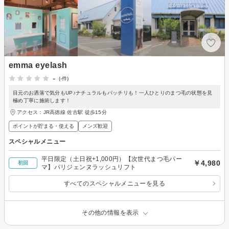
emma eyelash
-
(-件)
目元のお洒落で気分もUP♪ナチュラルもパッチリも！一人ひとりのまつ毛の状態を見
極め丁寧に施術します！
アクセス：JR高徳線 佐古駅 徒歩15分
ポイントが貯まる・使える
メンズ歓迎
スペシャルメニュー
平日限定（土日祝+1,000円）【次世代まつ毛パー
￥4,980
初回
マ】パリジェンヌラッシュリフト
すべてのスペシャルメニューを見る
その他の情報を表示