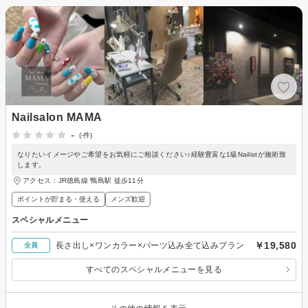
Nailsalon MAMA
-
(-件)
なりたいイメージやご希望をお気軽にご相談ください♪経験豊富な1級Nailistが施術致
します。
アクセス：JR徳島線 鴨島駅 徒歩11分
ポイントが貯まる・使える
メンズ歓迎
スペシャルメニュー
￥19,580
長さ出し×ワンカラー×パーツ込み全て込みプラン
全員
すべてのスペシャルメニューを見る