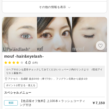
その他の情報を表示
mouf -hair&eyelash-
4.0
(1件)
☆ヘアサロンも是非チェックしてみてください☆→ページ内のリンクより ♪現在アイ
リスト募集中♪
アクセス：吉成駅 徒歩30分（車で7分）、フジグラン北島から徒歩1分
ポイントが貯まる・使える
スペシャルメニュー
【他店様オフ無料】上100本＋ラッシュコーティ
￥7,150
初回
ング付き