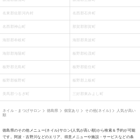
名東郡佐那河内村
名西郡石井町
名西郡神山町
那賀郡那賀町
海部郡牟岐町
海部郡美波町
海部郡海陽町
板野郡松茂町
板野郡北島町
板野郡藍住町
板野郡板野町
板野郡上板町
美馬郡つるぎ町
三好郡東みよし町
ネイル・まつげサロン
徳島県
個室あり
その他(ネイル)
人気が高い
順
徳島県の
その他メニュー(ネイル)
サロン(人気が高い順)から検索＆予約が可能
です。阿波・吉野川などのエリア、得意メニューや施設・サービスなどの条