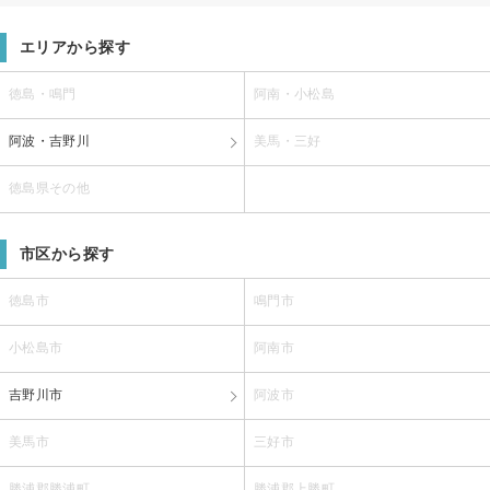
エリアから探す
徳島・鳴門
阿南・小松島
阿波・吉野川
美馬・三好
徳島県その他
市区から探す
徳島市
鳴門市
小松島市
阿南市
吉野川市
阿波市
美馬市
三好市
勝浦郡勝浦町
勝浦郡上勝町