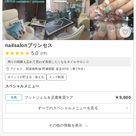
nailsalonプリンセス
5.0
(1件)
周りの喧騒も忘れて思わず長居したくなるネイルサロン☆
アクセス：阿波徳島線 西麻植駅 徒歩30分（車で8分）
ポイントが貯まる・使える
メンズ歓迎
スペシャルメニュー
￥9,800
フットジェル＆足裏角質ケア
全員
すべてのスペシャルメニューを見る
その他の情報を表示