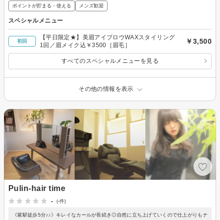
ポイントが貯まる・使える
メンズ歓迎
スペシャルメニュー
【平日限定★】美眉アイブロウWAXスタイリング
￥3,500
初回
1回／眉メイク込￥3500［眉毛］
すべてのスペシャルメニューを見る
その他の情報を表示
Pulin-hair time
-
(-件)
《紫駅徒歩5分♪♪》キレイなカールが長続き◎自然に立ち上げていくので仕上がりもナ