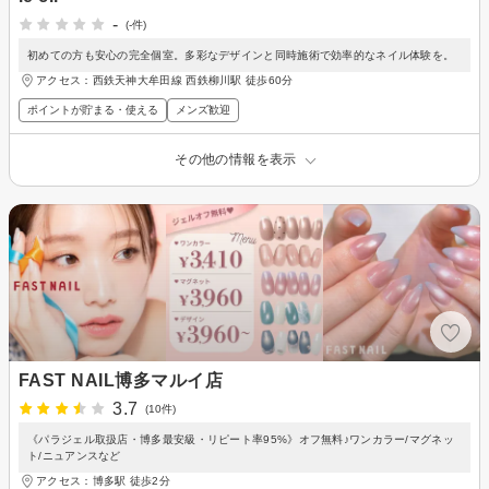
-
(-件)
初めての方も安心の完全個室。多彩なデザインと同時施術で効率的なネイル体験を。
アクセス：西鉄天神大牟田線 西鉄柳川駅 徒歩60分
ポイントが貯まる・使える
メンズ歓迎
その他の情報を表示
FAST NAIL博多マルイ店
3.7
(10件)
《パラジェル取扱店・博多最安級・リピート率95%》オフ無料♪ワンカラー/マグネッ
ト/ニュアンスなど
アクセス：博多駅 徒歩2分