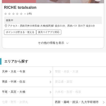
RICHE totalsalon
-
(-件)
改装中
アクセス：西鉄天神大牟田線 大橋(福岡)駅 徒歩21分、西鉄バス 宮の下 徒歩1分
ポイントが貯まる・使える
楽天ペイアプリ対応
その他の情報を表示
エリアから探す
天神・大名・今泉
警固・赤坂・大濠
博多・中洲・住吉
渡辺通・薬院
平尾・高宮・大橋
六本松・別府・桜坂
七隈・野芥・次郎丸
西新・藤崎・姪浜・九大学研都市