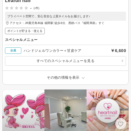
Leafull nail
-
(-件)
プライベート空間で、安心安全な上質ネイルをお届けします♪
アクセス：JR鹿児島本線 福間駅 徒歩8分、西鉄バス『福間局前』すぐ
ポイントが貯まる・使える
スペシャルメニュー
￥6,600
ハンドジェルワンカラー＋甘皮ケア
全員
すべてのスペシャルメニューを見る
その他の情報を表示