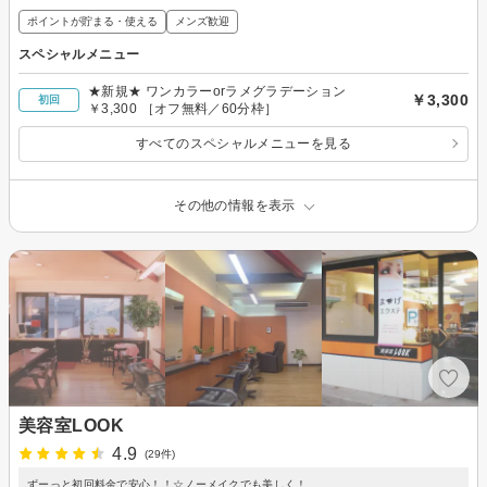
ポイントが貯まる・使える
メンズ歓迎
スペシャルメニュー
★新規★ ワンカラーorラメグラデーション
￥3,300
初回
￥3,300 ［オフ無料／60分枠］
すべてのスペシャルメニューを見る
その他の情報を表示
美容室LOOK
4.9
(29件)
ずーっと初回料金で安心！！☆ノーメイクでも美しく！