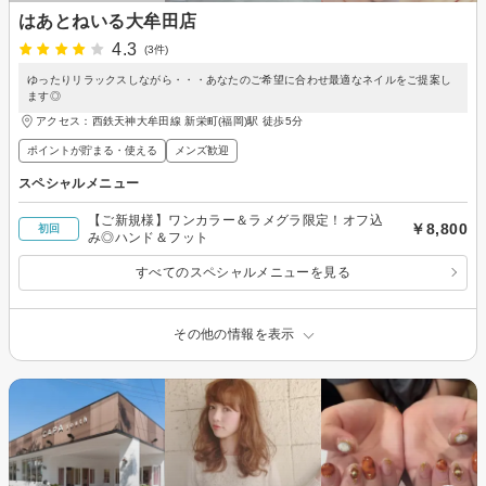
はあとねいる大牟田店
4.3
(3件)
ゆったりリラックスしながら・・・あなたのご希望に合わせ最適なネイルをご提案し
ます◎
アクセス：西鉄天神大牟田線 新栄町(福岡)駅 徒歩5分
ポイントが貯まる・使える
メンズ歓迎
スペシャルメニュー
【ご新規様】ワンカラー＆ラメグラ限定！オフ込
￥8,800
初回
み◎ハンド＆フット
すべてのスペシャルメニューを見る
その他の情報を表示