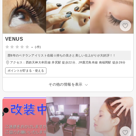
VENUS
-
(-件)
歴8年のベテランアイリスト在籍☆持ちの良さと美しい仕上がりが大好評！！
アクセス：西鉄天神大牟田線 井尻駅 徒歩22分、JR鹿児島本線 南福岡駅 徒歩29分
ポイントが貯まる・使える
その他の情報を表示