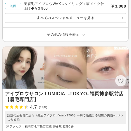
美眉毛アイブロウWAXスタイリング＋眉メイク仕
￥3,900
初回
上げ◆￥3,900
すべてのスペシャルメニューを見る
その他の情報を表示
アイブロウサロン LUMICIA. -TOKYO- 福岡博多駅前店
【眉毛専門店】
4.7
(47件)
話題の眉毛専門店☆《美眉アイブロウWax¥3500》一瞬で垢抜ける理想の美眉へ♪メン
ズ大歓迎!
アクセス：福岡市地下鉄空港線 博多駅 徒歩5分