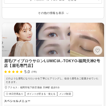
その他の情報を表示
眉毛/アイブロウサロンLUMICIA.-TOKYO-福岡天神2号
店【眉毛専門店】
5.0
(7件)
どのような眉毛になりたいかを丁寧にヒアリングし、似合う眉毛をご提案させていた
だきます。
アクセス：福岡市地下鉄空港線 天神駅 徒歩5分
◎ 本日空席あり
ポイントが貯まる・使える
メンズ歓迎
スペシャルメニュー