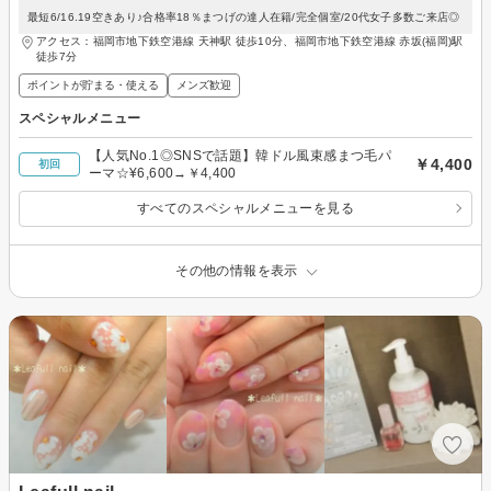
最短6/16.19空きあり♪合格率18％まつげの達人在籍/完全個室/20代女子多数ご来店◎
アクセス：福岡市地下鉄空港線 天神駅 徒歩10分、福岡市地下鉄空港線 赤坂(福岡)駅
徒歩7分
ポイントが貯まる・使える
メンズ歓迎
スペシャルメニュー
【人気No.1◎SNSで話題】韓ドル風束感まつ毛パ
￥4,400
初回
ーマ☆¥6,600→￥4,400
すべてのスペシャルメニューを見る
その他の情報を表示