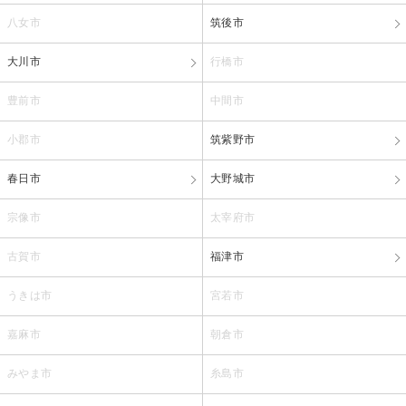
八女市
筑後市
大川市
行橋市
豊前市
中間市
小郡市
筑紫野市
春日市
大野城市
宗像市
太宰府市
古賀市
福津市
うきは市
宮若市
嘉麻市
朝倉市
みやま市
糸島市