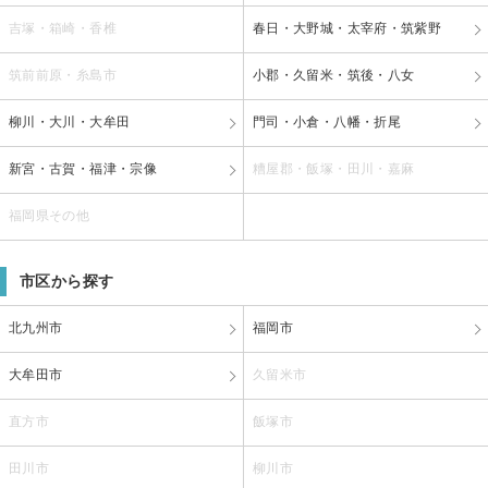
吉塚・箱崎・香椎
春日・大野城・太宰府・筑紫野
筑前前原・糸島市
小郡・久留米・筑後・八女
柳川・大川・大牟田
門司・小倉・八幡・折尾
新宮・古賀・福津・宗像
糟屋郡・飯塚・田川・嘉麻
福岡県その他
市区から探す
北九州市
福岡市
大牟田市
久留米市
直方市
飯塚市
田川市
柳川市