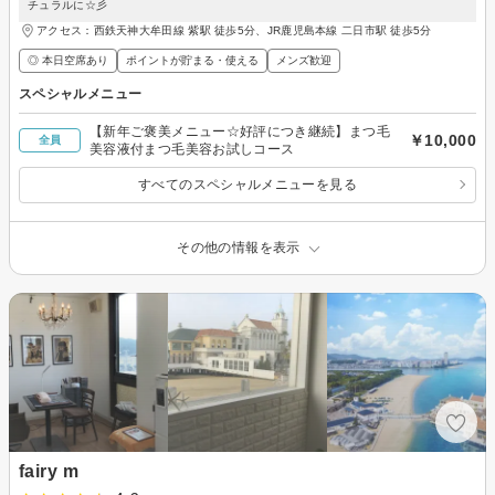
チュラルに☆彡
アクセス：西鉄天神大牟田線 紫駅 徒歩5分、JR鹿児島本線 二日市駅 徒歩5分
◎ 本日空席あり
ポイントが貯まる・使える
メンズ歓迎
スペシャルメニュー
【新年ご褒美メニュー☆好評につき継続】まつ毛
￥10,000
全員
美容液付まつ毛美容お試しコース
すべてのスペシャルメニューを見る
その他の情報を表示
fairy m