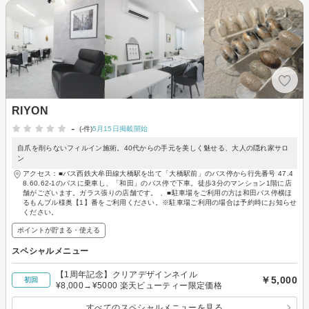
RIYON
-
(-件)
5月15日掲載開始
自爪を削らないフィルイン施術。40代からの手元を美しく魅せる、大人の隠れ家サロ
ン
アクセス：■バス西鉄大牟田線大橋駅を出て「大橋駅前」のバス停から行先番号 47.4
8.60.62-1のバスに乗車し、「和田」のバス停で下車。徒歩3分のマンション1階に店
舗がございます。ガラス張りの店舗です。 、■駐車場をご利用の方は和田バス停横ほ
るもんブル様奥【1】番をご利用ください。※駐車場ご利用の場合は予約時にお知らせ
ください。
ポイントが貯まる・使える
スペシャルメニュー
【1周年記念】クリアデザインネイル
￥5,000
初回
¥8,000→¥5000 楽天ビューティー限定価格
すべてのスペシャルメニューを見る