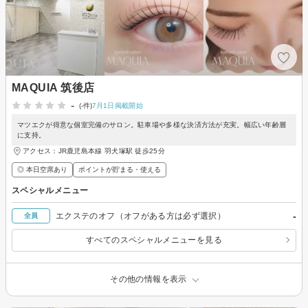
MAQUIA 筑後店
-
(-件)
7月1日掲載開始
マツエクが得意な個室完備のサロン。駐車場や多様な決済方法が充実。幅広い年齢層
に支持。
アクセス：JR鹿児島本線 羽犬塚駅 徒歩25分
◎ 本日空席あり
ポイントが貯まる・使える
スペシャルメニュー
-
エクステのオフ（オフがある方は必ず選択）
全員
すべてのスペシャルメニューを見る
その他の情報を表示