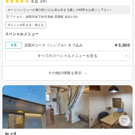
4.6
(6件)
オーシャンビューが魅力的☆心も体も休まる癒しの時間をお過ごし下さい♪
アクセス：福岡市地下鉄空港線 西新駅 徒歩13分
ポイントが貯まる・使える
スペシャルメニュー
￥5,900
定額Aコース《シンプル》オフ込み
全員
すべてのスペシャルメニューを見る
その他の情報を表示
le cil