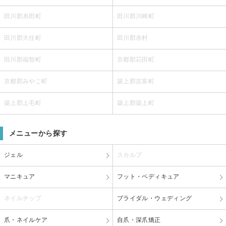
田川郡糸田町
田川郡川崎町
田川郡大任町
田川郡赤村
田川郡福智町
京都郡苅田町
京都郡みやこ町
築上郡吉富町
築上郡上毛町
築上郡築上町
メニューから探す
ジェル
スカルプ
マニキュア
フット・ペディキュア
ネイルチップ
ブライダル・ウェディング
爪・ネイルケア
自爪・深爪矯正