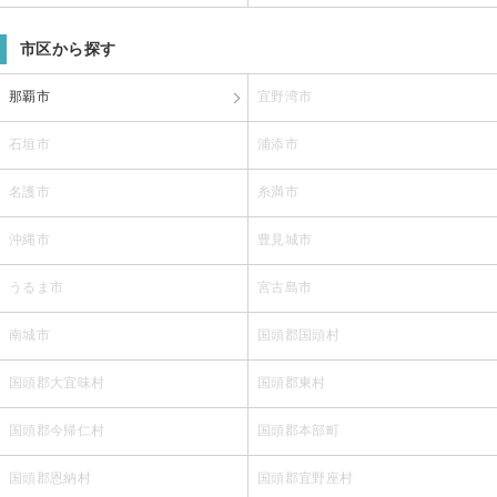
市区から探す
那覇市
宜野湾市
石垣市
浦添市
名護市
糸満市
沖縄市
豊見城市
うるま市
宮古島市
南城市
国頭郡国頭村
国頭郡大宜味村
国頭郡東村
国頭郡今帰仁村
国頭郡本部町
国頭郡恩納村
国頭郡宜野座村