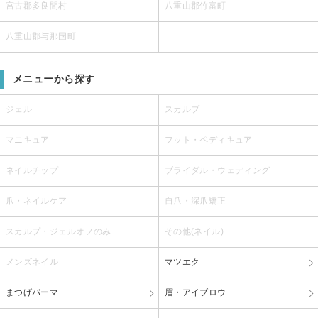
宮古郡多良間村
八重山郡竹富町
八重山郡与那国町
メニューから探す
ジェル
スカルプ
マニキュア
フット・ペディキュア
ネイルチップ
ブライダル・ウェディング
爪・ネイルケア
自爪・深爪矯正
スカルプ・ジェルオフのみ
その他(ネイル)
メンズネイル
マツエク
まつげパーマ
眉・アイブロウ