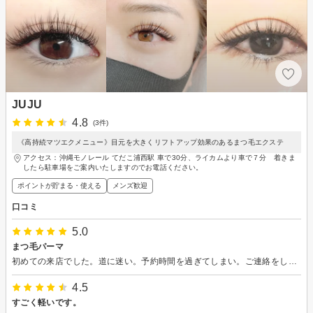
JUJU
4.8
(3件)
《高持続マツエクメニュー》目元を大きくリフトアップ効果のあるまつ毛エクステ
アクセス：沖縄モノレール てだこ浦西駅 車で30分、ライカムより車で７分 着きま
したら駐車場をご案内いたしますのでお電話ください。
ポイントが貯まる・使える
メンズ歓迎
口コミ
5.0
まつ毛パーマ
初めての来店でした。道に迷い。予約時間を過ぎてしまい。ご連絡をしました。とても対応よく道を教えてくれました。入り口の前で待っててくれて嬉しかったです。まつ毛パーマをしてる時もとても対応が良かったです。まつ毛パーマのその後のケアの仕方なども教えてくれました。ありがとうございます。
4.5
すごく軽いです。