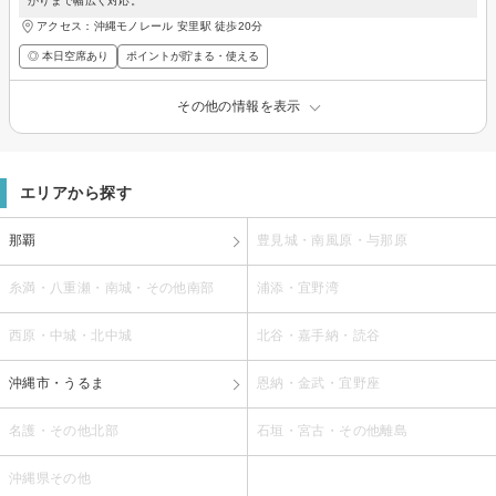
がりまで幅広く対応。
アクセス：沖縄モノレール 安里駅 徒歩20分
◎ 本日空席あり
ポイントが貯まる・使える
その他の情報を表示
エリアから探す
那覇
豊見城・南風原・与那原
糸満・八重瀬・南城・その他南部
浦添・宜野湾
西原・中城・北中城
北谷・嘉手納・読谷
沖縄市・うるま
恩納・金武・宜野座
名護・その他北部
石垣・宮古・その他離島
沖縄県その他