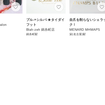
ス
ブル-×シルバ-★タイダイ
自爪を削らないシェラ
alon
フット
ク！
Blah-zeh 錦糸町店
MENARD MHMAPS
錦糸町駅
栄(名古屋)駅