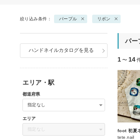
絞り込み条件：
パープル
リボン
パー
ハンドネイルカタログを見る
1
14
〜
エリア・駅
都道府県
指定なし
エリア
指定なし
foot 初
tete.nail