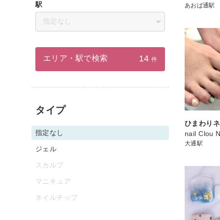
駅
あおば通駅
指定なし
14
エリア・駅で検索
件
タイプ
ひまわり
指定なし
nail Clou 
大通駅
ジェル
スカルプ
マニキュア
ネイルチップ