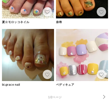
夏☆モロッコネイル
奈寿
bi.grace nail
ペディキュア
1/2ページ