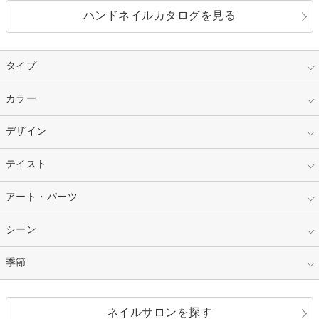
ハンドネイルカタログを見る
タイプ
指定なし
カラー
ジェル
スカルプ
マニキュア
指定なし
デザイン
ピンク
ネイルチップ
ベージュ
ホワイト
指定なし
テイスト
フレンチ
レッド
ブルー
その他フレンチ
マーブル
指定なし
アート・パーツ
ゴージャス
パープル
オレンジ
カラーグラデーション
ラメグラデーション
シンプル
ガーリー
指定なし
シーン
ストーン
イエロー
ゴールド
ハート
リボン
カジュアル
押し花
ホログラム
指定なし
季節
和装
シルバー
グリーン
レース
ドット
パール
メタルパーツ
オフィス
パーティ
指定なし
春
ネイルサロンを探す
ブラック
ブラウン
ボーダー
アニマル