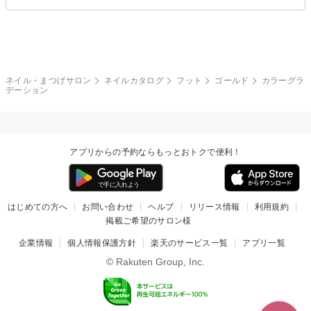
エアブラシ
3D
ブライダル
夏
秋
グレー
クリア
フラワー
プッチ
ネイルシール
その他(アート・パーツ)
冬
カラフル
ワンカラー
ピーコック
ネイル・まつげサロン
ネイルカタログ
フット
ゴールド
カラーグラ
タイダイ
ツイード
デーション
マット
手書き
チェック
その他(デザイン)
アプリからの予約ならもっとおトクで便利！
はじめての方へ
お問い合わせ
ヘルプ
リリース情報
利用規約
掲載ご希望のサロン様
企業情報
個人情報保護方針
楽天のサービス一覧
アプリ一覧
© Rakuten Group, Inc.