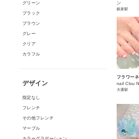
グリーン
ン
銀座駅
ブラック
ブラウン
グレー
クリア
カラフル
フラワー
デザイン
nail Clou 
大通駅
指定なし
フレンチ
その他フレンチ
マーブル
カラーグラデーション