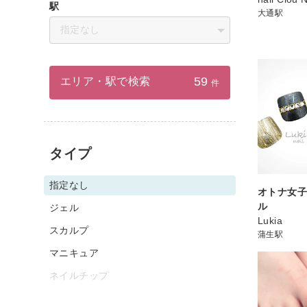
駅
大通駅
指定なし
59
エリア・駅で検索
件
タイプ
指定なし
オトナ女
ル
ジェル
Lukia
スカルプ
蒲生駅
マニキュア
ネイルチップ