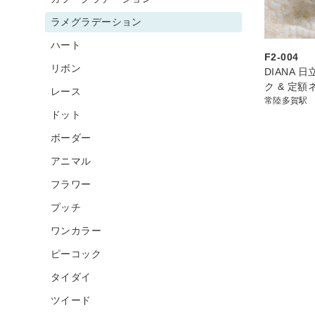
ラメグラデーション
ハート
F2-004
リボン
DIANA 
ク & 定額
レース
常陸多賀駅
ドット
ボーダー
アニマル
フラワー
プッチ
ワンカラー
ピーコック
タイダイ
ツイード