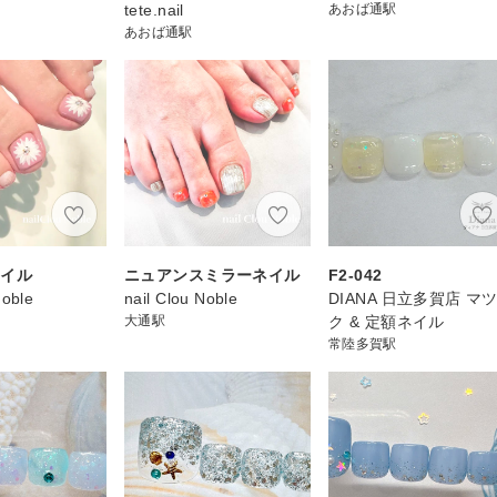
tete.nail
あおば通駅
あおば通駅
ネイル
ニュアンスミラーネイル
F2-042
Noble
nail Clou Noble
DIANA 日立多賀店 マ
大通駅
ク & 定額ネイル
常陸多賀駅