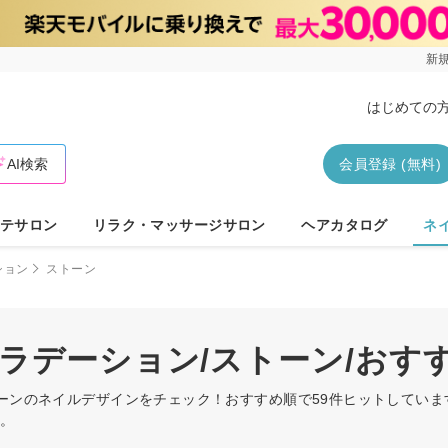
新規
はじめての
AI検索
会員登録 (無料)
テサロン
リラク・マッサージサロン
ヘアカタログ
ネ
ション
ストーン
グラデーション/ストーン/おす
トーンのネイルデザインをチェック！おすすめ順で59件ヒットしてい
す。