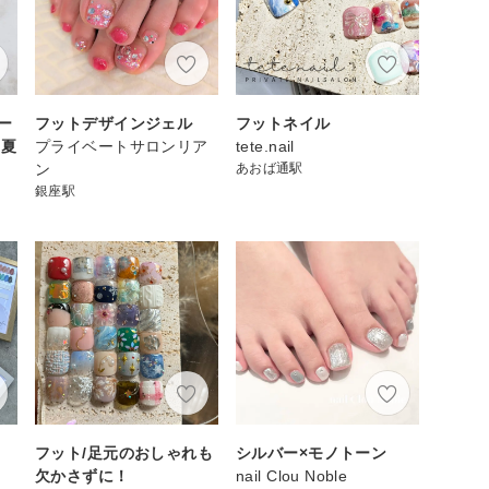
ー
フットデザインジェル
フットネイル
、夏
プライベートサロンリア
tete.nail
ン
あおば通駅
銀座駅
フット/足元のおしゃれも
シルバー×モノトーン
欠かさずに！
nail Clou Noble