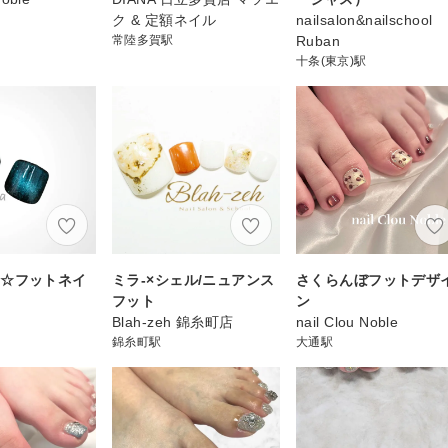
ク & 定額ネイル
nailsalon&nailschool
常陸多賀駅
Ruban
十条(東京)駅
子☆フットネイ
ミラ-×シェル/ニュアンス
さくらんぼフットデザ
フット
ン
Blah-zeh 錦糸町店
nail Clou Noble
錦糸町駅
大通駅