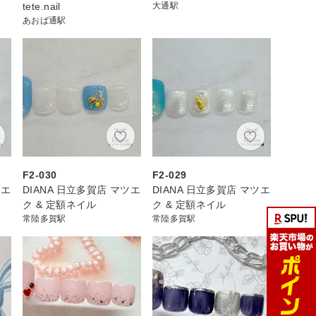
tete.nail
大通駅
あおば通駅
F2-030
F2-029
ツエ
DIANA 日立多賀店 マツエ
DIANA 日立多賀店 マツエ
ク & 定額ネイル
ク & 定額ネイル
常陸多賀駅
常陸多賀駅