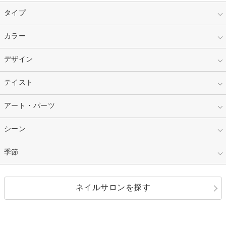
タイプ
指定なし
カラー
ジェル
スカルプ
マニキュア
指定なし
デザイン
ピンク
ネイルチップ
ベージュ
ホワイト
指定なし
テイスト
フレンチ
レッド
ブルー
その他フレンチ
マーブル
指定なし
アート・パーツ
ゴージャス
パープル
オレンジ
カラーグラデーション
ラメグラデーション
シンプル
ガーリー
指定なし
シーン
ストーン
イエロー
ゴールド
ハート
リボン
カジュアル
押し花
ホログラム
指定なし
季節
和装
シルバー
グリーン
レース
ドット
パール
メタルパーツ
オフィス
パーティ
指定なし
春
ネイルサロンを探す
ブラック
ブラウン
ボーダー
アニマル
エアブラシ
3D
ブライダル
夏
秋
グレー
クリア
フラワー
プッチ
ネイルシール
その他(アート・パーツ)
冬