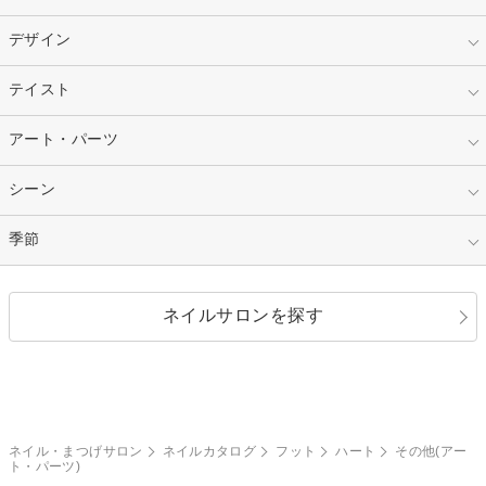
スカルプ
マニキュア
指定なし
デザイン
ピンク
ネイルチップ
ベージュ
ホワイト
指定なし
テイスト
フレンチ
レッド
ブルー
その他フレンチ
マーブル
指定なし
アート・パーツ
ゴージャス
パープル
オレンジ
カラーグラデーション
ラメグラデーション
シンプル
ガーリー
指定なし
シーン
ストーン
イエロー
ゴールド
ハート
リボン
カジュアル
押し花
ホログラム
指定なし
季節
和装
シルバー
グリーン
レース
ドット
パール
メタルパーツ
オフィス
パーティ
指定なし
春
ネイルサロンを探す
ブラック
ブラウン
ボーダー
アニマル
エアブラシ
3D
ブライダル
夏
秋
グレー
クリア
フラワー
プッチ
ネイルシール
その他(アート・パーツ)
冬
カラフル
ワンカラー
ピーコック
ネイル・まつげサロン
ネイルカタログ
フット
ハート
その他(アー
タイダイ
ツイード
ト・パーツ)