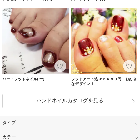
ハートフットネイル(^^)
フットアート込々６４８０円 お好き
なデザイン！
ハンドネイルカタログを見る
タイプ
指定なし
カラー
ジェル