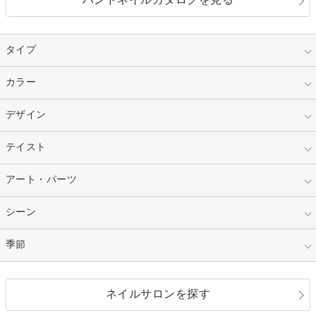
タイプ
指定なし
カラー
ジェル
スカルプ
マニキュア
指定なし
デザイン
ピンク
ネイルチップ
ベージュ
ホワイト
指定なし
テイスト
フレンチ
レッド
ブルー
その他フレンチ
マーブル
指定なし
アート・パーツ
ゴージャス
パープル
オレンジ
カラーグラデーション
ラメグラデーション
シンプル
ガーリー
指定なし
シーン
ストーン
イエロー
ゴールド
ハート
リボン
カジュアル
押し花
ホログラム
指定なし
季節
和装
シルバー
グリーン
レース
ドット
パール
メタルパーツ
オフィス
パーティ
指定なし
春
ネイルサロンを探す
ブラック
ブラウン
ボーダー
アニマル
エアブラシ
3D
ブライダル
夏
秋