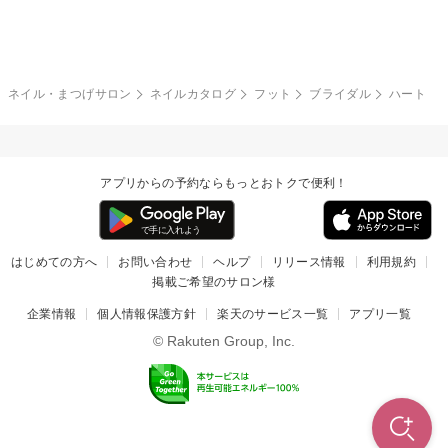
グレー
クリア
フラワー
プッチ
ネイルシール
その他(アート・パーツ)
冬
カラフル
ワンカラー
ピーコック
ネイル・まつげサロン
ネイルカタログ
フット
ブライダル
ハート
タイダイ
ツイード
マット
手書き
アプリからの予約ならもっとおトクで便利！
チェック
その他(デザイン)
はじめての方へ
お問い合わせ
ヘルプ
リリース情報
利用規約
掲載ご希望のサロン様
企業情報
個人情報保護方針
楽天のサービス一覧
アプリ一覧
© Rakuten Group, Inc.