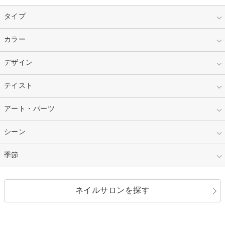
タイプ
指定なし
カラー
ジェル
スカルプ
マニキュア
指定なし
デザイン
ピンク
ネイルチップ
ベージュ
ホワイト
指定なし
テイスト
フレンチ
レッド
ブルー
その他フレンチ
マーブル
指定なし
アート・パーツ
ゴージャス
パープル
オレンジ
カラーグラデーション
ラメグラデーション
シンプル
ガーリー
指定なし
シーン
ストーン
イエロー
ゴールド
ハート
リボン
カジュアル
押し花
ホログラム
指定なし
季節
和装
シルバー
グリーン
レース
ドット
パール
メタルパーツ
オフィス
パーティ
指定なし
春
ネイルサロンを探す
ブラック
ブラウン
ボーダー
アニマル
エアブラシ
3D
ブライダル
夏
秋
グレー
クリア
フラワー
プッチ
ネイルシール
その他(アート・パーツ)
冬