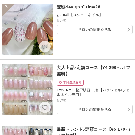
3
定額design:Calme28
yju nail【ユジュ ネイル】
松戸駅
サロンの情報を見る
大人上品♪定額コース【¥4,290~ /オフ
無料】
◎ 本日空席あり
FASTNAIL 松戸駅西口店 【パラジェル/ジェ
ルネイル専門】
松戸駅
サロンの情報を見る
最新トレンド♪定額コース【¥5,170~ /