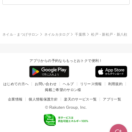
エアブラシ
3D
ブライダル
夏
秋
グレー
クリア
フラワー
プッチ
ネイルシール
その他(アート・パーツ)
冬
カラフル
ワンカラー
ピーコック
ネイル・まつげサロン
ネイルカタログ
千葉県
松戸・新松戸・新八柱
タイダイ
ツイード
マット
手書き
アプリからの予約ならもっとおトクで便利！
チェック
その他(デザイン)
はじめての方へ
お問い合わせ
ヘルプ
リリース情報
利用規約
掲載ご希望のサロン様
企業情報
個人情報保護方針
楽天のサービス一覧
アプリ一覧
© Rakuten Group, Inc.