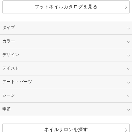
フットネイルカタログを見る
タイプ
指定なし
カラー
ジェル
スカルプ
マニキュア
指定なし
デザイン
ピンク
ネイルチップ
ベージュ
ホワイト
指定なし
テイスト
フレンチ
レッド
ブルー
その他フレンチ
マーブル
指定なし
アート・パーツ
ゴージャス
パープル
オレンジ
カラーグラデーション
ラメグラデーション
シンプル
ガーリー
指定なし
シーン
ストーン
イエロー
ゴールド
ハート
リボン
カジュアル
押し花
ホログラム
指定なし
季節
和装
シルバー
グリーン
レース
ドット
パール
メタルパーツ
オフィス
パーティ
指定なし
春
ネイルサロンを探す
ブラック
ブラウン
ボーダー
アニマル