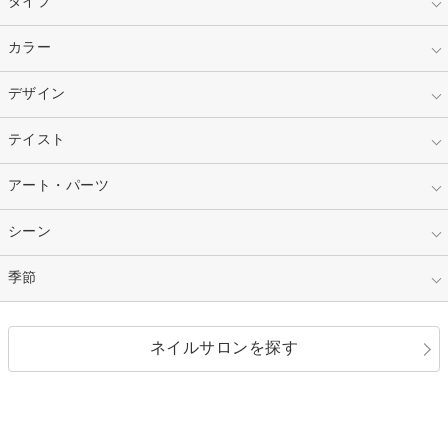
タイプ
指定なし
カラー
ジェル
スカルプ
マニキュア
指定なし
デザイン
ピンク
ネイルチップ
ベージュ
ホワイト
指定なし
テイスト
フレンチ
レッド
ブルー
その他フレンチ
マーブル
指定なし
アート・パーツ
ゴージャス
パープル
オレンジ
カラーグラデーション
ラメグラデーション
シンプル
ガーリー
指定なし
シーン
ストーン
イエロー
ゴールド
ハート
リボン
カジュアル
押し花
ホログラム
指定なし
季節
和装
シルバー
グリーン
レース
ドット
パール
メタルパーツ
オフィス
パーティ
指定なし
春
ネイルサロンを探す
ブラック
ブラウン
ボーダー
アニマル
エアブラシ
3D
ブライダル
夏
秋
グレー
クリア
フラワー
プッチ
ネイルシール
その他(アート・パーツ)
冬
カラフル
ワンカラー
ピーコック