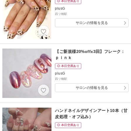
◎ 本日空席あり
plusG
四ツ橋駅
サロンの情報を見る
【ご新規様20%offx3回】フレーク：
ｐｉｎｋ
◎ 本日空席あり
plusG
四ツ橋駅
サロンの情報を見る
ハンドネイルデザインアート10本（甘
皮処理・オフ込み）
◎ 本日空席あり