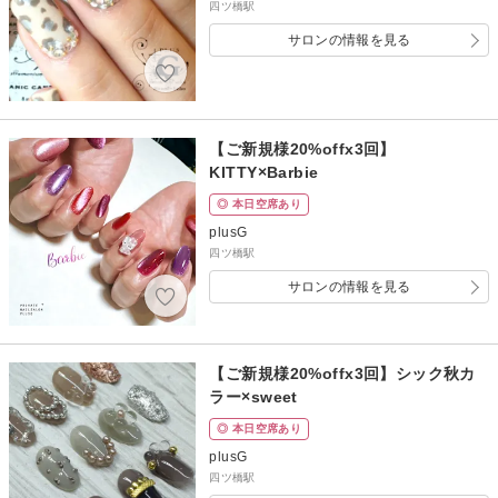
四ツ橋駅
サロンの情報を見る
【ご新規様20%offx3回】
KITTY×Barbie
◎ 本日空席あり
plusG
四ツ橋駅
サロンの情報を見る
【ご新規様20%offx3回】シック秋カ
ラー×sweet
◎ 本日空席あり
plusG
四ツ橋駅