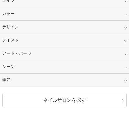
タイプ
指定なし
カラー
ジェル
スカルプ
マニキュア
指定なし
デザイン
ピンク
ネイルチップ
ベージュ
ホワイト
指定なし
テイスト
フレンチ
レッド
ブルー
その他フレンチ
マーブル
指定なし
アート・パーツ
ゴージャス
パープル
オレンジ
カラーグラデーション
ラメグラデーション
シンプル
ガーリー
指定なし
シーン
ストーン
イエロー
ゴールド
ハート
リボン
カジュアル
押し花
ホログラム
指定なし
季節
和装
シルバー
グリーン
レース
ドット
パール
メタルパーツ
オフィス
パーティ
指定なし
春
ネイルサロンを探す
ブラック
ブラウン
ボーダー
アニマル
エアブラシ
3D
ブライダル
夏
秋
グレー
クリア
フラワー
プッチ
ネイルシール
その他(アート・パーツ)
冬
カラフル
ワンカラー
ピーコック