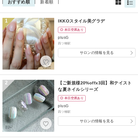
おすすめ順
新着順
1
IKKOスタイル美グラデ
◎ 本日空席あり
plusG
四ツ橋駅
サロンの情報を見る
2
【ご新規様20%offx3回】和テイスト
な夏ネイルシリーズ
◎ 本日空席あり
plusG
四ツ橋駅
サロンの情報を見る