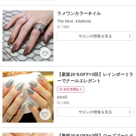
ラメワンカラーネイル
The Next...kitahorie
四ツ橋駅
サロンの情報を見る
【新規20％OFF×3回】レインボーミラ
ーでクールエレガント
◎ 本日空席あり
plusG
四ツ橋駅
サロンの情報を見る
【新規20％OFF×3回】ローズゴールド