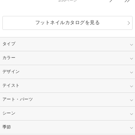
1/50ページ
フットネイルカタログを見る
タイプ
指定なし
カラー
ジェル
スカルプ
マニキュア
指定なし
デザイン
ピンク
ネイルチップ
ベージュ
ホワイト
指定なし
テイスト
フレンチ
レッド
ブルー
その他フレンチ
マーブル
指定なし
アート・パーツ
ゴージャス
パープル
オレンジ
カラーグラデーション
ラメグラデーション
シンプル
ガーリー
指定なし
シーン
ストーン
イエロー
ゴールド
ハート
リボン
カジュアル
押し花
ホログラム
指定なし
季節
和装