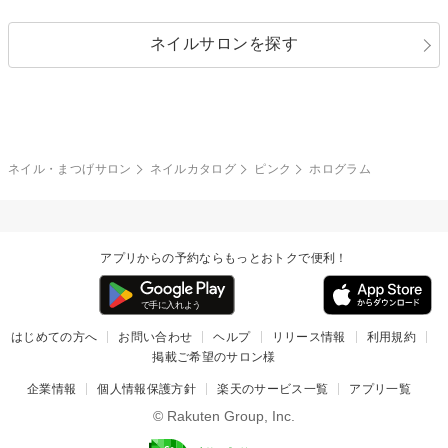
シルバー
グリーン
レース
ドット
パール
メタルパーツ
オフィス
パーティ
指定なし
春
ネイルサロンを探す
ブラック
ブラウン
ボーダー
アニマル
エアブラシ
3D
ブライダル
夏
秋
グレー
クリア
フラワー
プッチ
ネイルシール
その他(アート・パーツ)
冬
カラフル
ワンカラー
ピーコック
ネイル・まつげサロン
ネイルカタログ
ピンク
ホログラム
タイダイ
ツイード
マット
手書き
アプリからの予約ならもっとおトクで便利！
チェック
その他(デザイン)
はじめての方へ
お問い合わせ
ヘルプ
リリース情報
利用規約
掲載ご希望のサロン様
企業情報
個人情報保護方針
楽天のサービス一覧
アプリ一覧
© Rakuten Group, Inc.