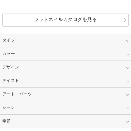
フットネイルカタログを見る
タイプ
指定なし
カラー
ジェル
スカルプ
マニキュア
指定なし
デザイン
ピンク
ネイルチップ
ベージュ
ホワイト
指定なし
テイスト
フレンチ
レッド
ブルー
その他フレンチ
マーブル
指定なし
アート・パーツ
ゴージャス
パープル
オレンジ
カラーグラデーション
ラメグラデーション
シンプル
ガーリー
指定なし
シーン
ストーン
イエロー
ゴールド
ハート
リボン
カジュアル
押し花
ホログラム
指定なし
季節
和装
シルバー
グリーン
レース
ドット