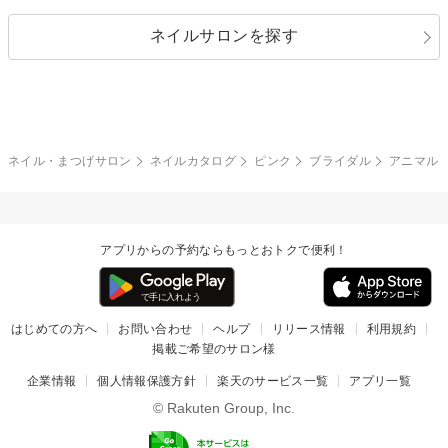
パール
メタルパーツ
オフィス
パーティ
指定なし
春
ネイルサロンを探す
ブラック
ブラウン
ボーダー
アニマル
エアブラシ
3D
ブライダル
夏
秋
グレー
クリア
フラワー
プッチ
ネイルシール
その他(アート・パーツ)
冬
カラフル
ワンカラー
ピーコック
ネイル・まつげサロン
ネイルカタログ
ピンク
ブライダル
アニマル
タイダイ
ツイード
マット
手書き
アプリからの予約ならもっとおトクで便利！
チェック
その他(デザイン)
はじめての方へ
お問い合わせ
ヘルプ
リリース情報
利用規約
掲載ご希望のサロン様
企業情報
個人情報保護方針
楽天のサービス一覧
アプリ一覧
© Rakuten Group, Inc.