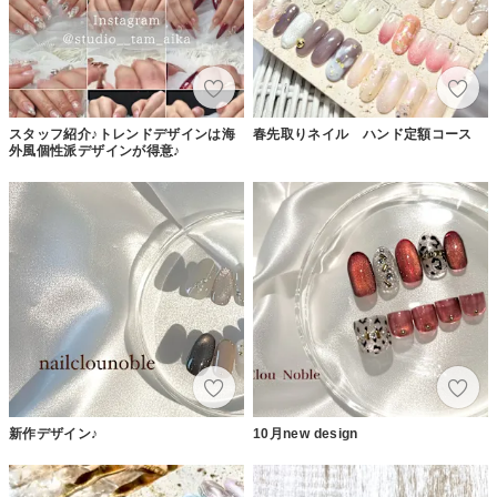
スタッフ紹介♪トレンドデザインは海
春先取りネイル ハンド定額コース
外風個性派デザインが得意♪
新作デザイン♪
10月new design