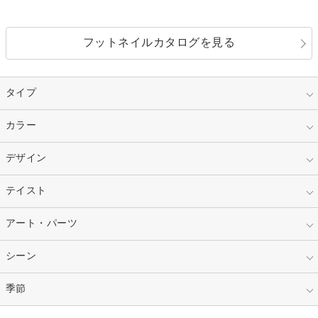
フットネイルカタログを見る
タイプ
指定なし
カラー
ジェル
スカルプ
マニキュア
指定なし
デザイン
ピンク
ネイルチップ
ベージュ
ホワイト
指定なし
テイスト
フレンチ
レッド
ブルー
その他フレンチ
マーブル
指定なし
アート・パーツ
ゴージャス
パープル
オレンジ
カラーグラデーション
ラメグラデーション
シンプル
ガーリー
指定なし
シーン
ストーン
イエロー
ゴールド
ハート
リボン
カジュアル
押し花
ホログラム
指定なし
季節
和装
シルバー
グリーン
レース
ドット
パール
メタルパーツ
オフィス
パーティ