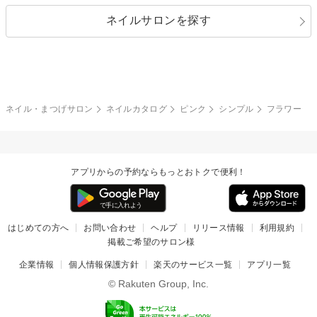
指定なし
春
ネイルサロンを探す
ブラック
ブラウン
ボーダー
アニマル
エアブラシ
3D
ブライダル
夏
秋
グレー
クリア
フラワー
プッチ
ネイルシール
その他(アート・パーツ)
冬
カラフル
ワンカラー
ピーコック
ネイル・まつげサロン
ネイルカタログ
ピンク
シンプル
フラワー
タイダイ
ツイード
マット
手書き
アプリからの予約ならもっとおトクで便利！
チェック
その他(デザイン)
はじめての方へ
お問い合わせ
ヘルプ
リリース情報
利用規約
掲載ご希望のサロン様
企業情報
個人情報保護方針
楽天のサービス一覧
アプリ一覧
© Rakuten Group, Inc.