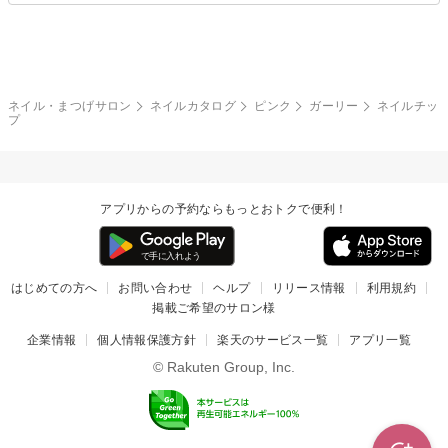
グレー
クリア
フラワー
プッチ
ネイルシール
その他(アート・パーツ)
冬
カラフル
ワンカラー
ピーコック
ネイル・まつげサロン
ネイルカタログ
ピンク
ガーリー
ネイルチッ
タイダイ
ツイード
プ
マット
手書き
チェック
その他(デザイン)
アプリからの予約ならもっとおトクで便利！
はじめての方へ
お問い合わせ
ヘルプ
リリース情報
利用規約
掲載ご希望のサロン様
企業情報
個人情報保護方針
楽天のサービス一覧
アプリ一覧
© Rakuten Group, Inc.