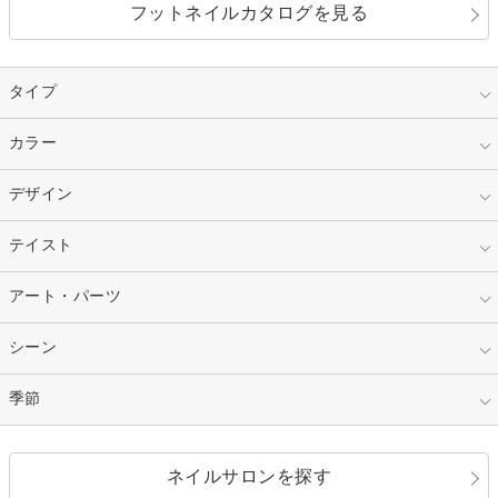
フットネイルカタログを見る
タイプ
指定なし
カラー
ジェル
スカルプ
マニキュア
指定なし
デザイン
ピンク
ネイルチップ
ベージュ
ホワイト
指定なし
テイスト
フレンチ
レッド
ブルー
その他フレンチ
マーブル
指定なし
アート・パーツ
ゴージャス
パープル
オレンジ
カラーグラデーション
ラメグラデーション
シンプル
ガーリー
指定なし
シーン
ストーン
イエロー
ゴールド
ハート
リボン
カジュアル
押し花
ホログラム
指定なし
季節
和装
シルバー
グリーン
レース
ドット
パール
メタルパーツ
オフィス
パーティ
指定なし
春
ネイルサロンを探す
ブラック
ブラウン
ボーダー
アニマル
エアブラシ
3D
ブライダル
夏
秋