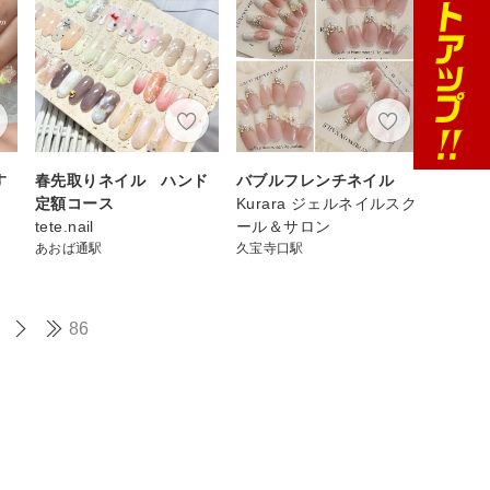
す
春先取りネイル ハンド
バブルフレンチネイル
定額コース
Kurara ジェルネイルスク
tete.nail
ール＆サロン
あおば通駅
久宝寺口駅
86