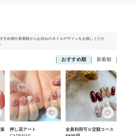
すすめ順や新着順からお好みのネイルデザインをお探しくださ
。
おすすめ順
新着順
/派
押し花アート
全員利用可☆定額コース
CADENAS
6900円