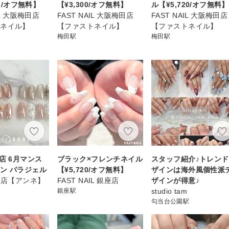
~ /オフ無料】
【¥3,300/オフ無料】
ル【¥5,720/オフ無料】
IL 大阪梅田店
FAST NAIL 大阪梅田店
FAST NAIL 大阪梅田店
トネイル】
【ファストネイル】
【ファストネイル】
梅田駅
梅田駅
店 6月マンス
ブラック×フレンチネイル
スタッフ紹介♪トレン
ン パラジェル
【¥5,720/オフ無料】
ザインは海外風個性派
渋谷店【アンネ】
FAST NAIL 銀座店
ザインが得意♪
銀座駅
studio tam
勾当台公園駅