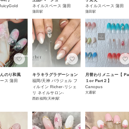
JuicyGold
ネイルスペース 蒲田
ネイルスペース 蒲田
蒲田駅
蒲田駅
ほんのり和風
キラキラグラデーション
月替わりメニュー【 Par
ース 蒲田
福岡/天神 パラジェル フ
１or Part２】
ィルイン Richer-リシェ
Canopus
リ ネイルサロン-
大通駅
西鉄福岡(天神)駅