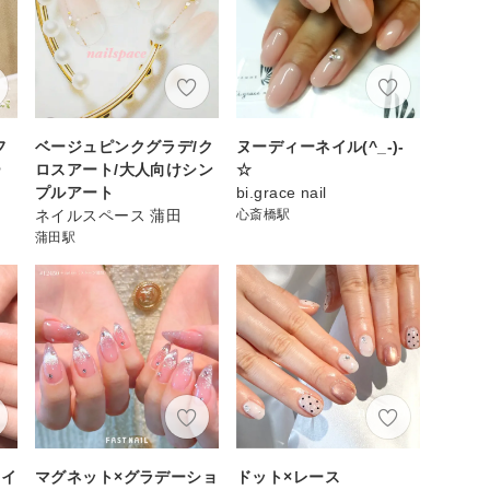
フ
ベージュピンクグラデ/ク
ヌーディーネイル(^_-)-
ー
ロスアート/大人向けシン
☆
プルアート
bi.grace nail
ネイルスペース 蒲田
心斎橋駅
蒲田駅
ネイ
マグネット×グラデーショ
ドット×レース