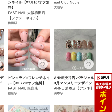
ンネイル【¥7,810/オフ無
nail Clou Noble
料】
大通駅
FAST NAIL 大阪梅田店
【ファストネイル】
梅田駅
ドデ
ピンクラメ×フレンチネイ
ANNE渋谷店 パラジェル
デ
ル【¥5,720/オフ無料】
3月マンスリーデザイン
FAST NAIL 銀座店
ANNE 渋谷店【アンネ】
銀座駅
渋谷駅