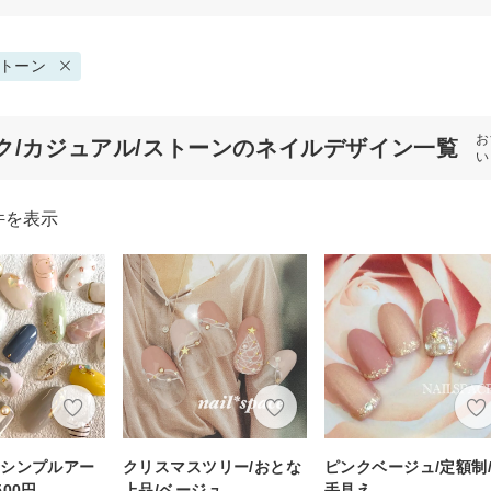
トーン
お
ク/カジュアル/ストーンのネイルデザイン一覧
い
件を表示
☆シンプルアー
クリスマスツリー/おとな
ピンクベージュ/定額制
00円
上品/ベージュ
手見え