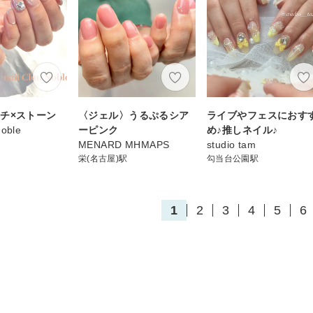
チ×ストーン
〈ジェル〉うるぷるシア
ライブやフェスにおす
Noble
ーピンク
め♪推しネイル♪
MENARD MHMAPS
studio tam
栄(名古屋)駅
勾当台公園駅
1
2
3
4
5
6