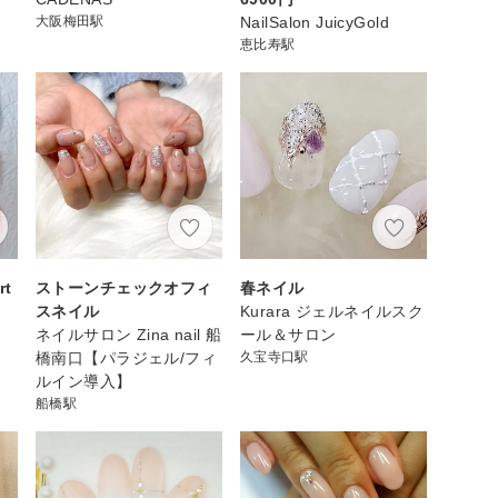
大阪梅田駅
NailSalon JuicyGold
恵比寿駅
t
ストーンチェックオフィ
春ネイル
スネイル
Kurara ジェルネイルスク
ネイルサロン Zina nail 船
ール＆サロン
橋南口【パラジェル/フィ
久宝寺口駅
ルイン導入】
船橋駅