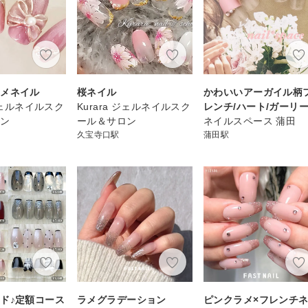
スメネイル
桜ネイル
かわいいアーガイル柄
 ジェルネイルスク
Kurara ジェルネイルスク
レンチ/ハート/ガーリ
ロン
ール＆サロン
ネイルスペース 蒲田
久宝寺口駅
蒲田駅
ド♪定額コース
ラメグラデーション
ピンクラメ×フレンチ