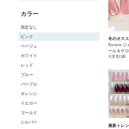
カラー
指定なし
ピンク
冬のオス
Kurara
ベージュ
ール＆サ
ホワイト
久宝寺口駅
レッド
ブルー
パープル
オレンジ
イエロー
ゴールド
シルバー
最新トレン